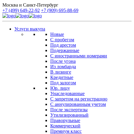
Москва и Санкт-Петербург
+7 (499) 649-22-92
+7 (909) 695-88-69
Услуги выкупа
Новые
С пробегом
Под арестом
Подержанные
С иностранными номерами
После угона
Из ломбарда
В лизинге
Кредитные
Под залогом
Юр. лицу
Унаследованные
С запретом на регистрацию
С аннулированным учетом
После экспертизы
Утилизированный
Праворульные
Коммерческий
Премиум класс