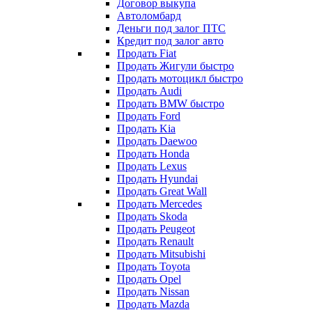
Договор выкупа
Автоломбард
Деньги под залог ПТС
Кредит под залог авто
Продать Fiat
Продать Жигули быстро
Продать мотоцикл быстро
Продать Audi
Продать BMW быстро
Продать Ford
Продать Kia
Продать Daewoo
Продать Honda
Продать Lexus
Продать Hyundai
Продать Great Wall
Продать Mercedes
Продать Skoda
Продать Peugeot
Продать Renault
Продать Mitsubishi
Продать Toyota
Продать Opel
Продать Nissan
Продать Mazda