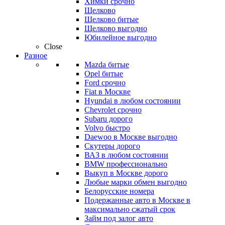
Химки срочно
Щелково
Щелково битые
Щелково выгодно
Юбилейное выгодно
Close
Разное
Mazda битые
Opel битые
Ford срочно
Fiat в Москве
Hyundai в любом состоянии
Chevrolet срочно
Subaru дорого
Volvo быстро
Daewoo в Москве выгодно
Скутеры дорого
ВАЗ в любом состоянии
BMW профессионально
Выкуп в Москве дорого
Любые марки обмен выгодно
Белорусские номера
Подержанные авто в Москве в
максимально сжатый срок
Займ под залог авто