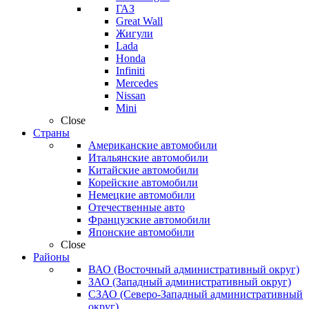
ГАЗ
Great Wall
Жигули
Lada
Honda
Infiniti
Mercedes
Nissan
Mini
Close
Страны
Американские автомобили
Итальянские автомобили
Китайские автомобили
Корейские автомобили
Немецкие автомобили
Отечественные авто
Французские автомобили
Японские автомобили
Close
Районы
ВАО (Восточный административный округ)
ЗАО (Западный административный округ)
СЗАО (Северо-Западный административный
округ)