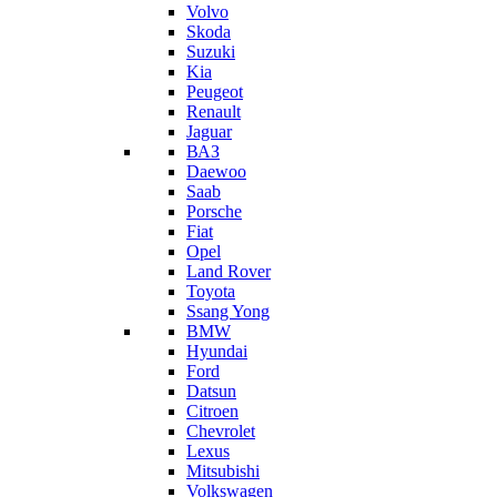
Volvo
Skoda
Suzuki
Kia
Peugeot
Renault
Jaguar
ВАЗ
Daewoo
Saab
Porsche
Fiat
Opel
Land Rover
Toyota
Ssang Yong
BMW
Hyundai
Ford
Datsun
Citroen
Chevrolet
Lexus
Mitsubishi
Volkswagen