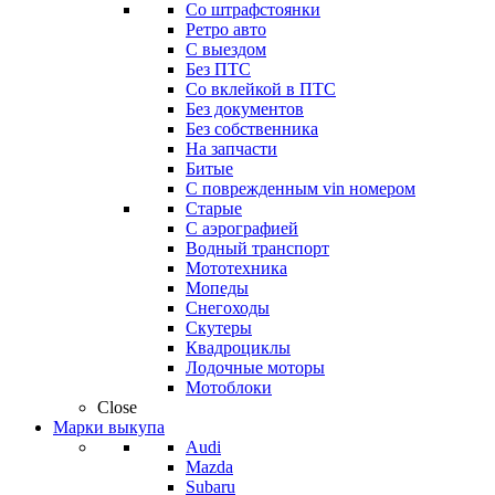
Со штрафстоянки
Ретро авто
С выездом
Без ПТС
Со вклейкой в ПТС
Без документов
Без собственника
На запчасти
Битые
С поврежденным vin номером
Старые
С аэрографией
Водный транспорт
Мототехника
Мопеды
Снегоходы
Скутеры
Квадроциклы
Лодочные моторы
Мотоблоки
Close
Марки выкупа
Audi
Mazda
Subaru