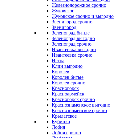
Железнодорожное срочно
Жуковское
Жуковское срочно и выгодно
Звенигород срочно
Звенигород
Зеленоград битые
Зеленоград выгодно
Зеленоград срочно
Ивантеевка выгодно
Ивантеевка срочно
Истра
Клин выгодно
Королев
Королев битые
Королев срочно
Красногорск
Красноармейск
Красногорск срочно
Краснознаменское выгодно
Краснознаменское срочно
Крылатское
Кубинка
Лобня
Лобня срочно