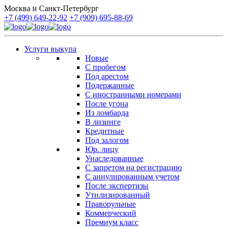
Москва и Санкт-Петербург
+7 (499) 649-22-92
+7 (909) 695-88-69
Услуги выкупа
Новые
С пробегом
Под арестом
Подержанные
С иностранными номерами
После угона
Из ломбарда
В лизинге
Кредитные
Под залогом
Юр. лицу
Унаследованные
С запретом на регистрацию
С аннулированным учетом
После экспертизы
Утилизированный
Праворульные
Коммерческий
Премиум класс