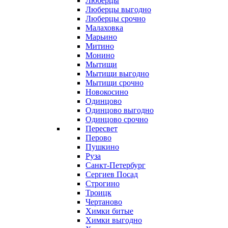
Люберцы
Люберцы выгодно
Люберцы срочно
Малаховка
Марьино
Митино
Монино
Мытищи
Мытищи выгодно
Мытищи срочно
Новокосино
Одинцово
Одинцово выгодно
Одинцово срочно
Пересвет
Перово
Пушкино
Руза
Санкт-Петербург
Сергиев Посад
Строгино
Троицк
Чертаново
Химки битые
Химки выгодно