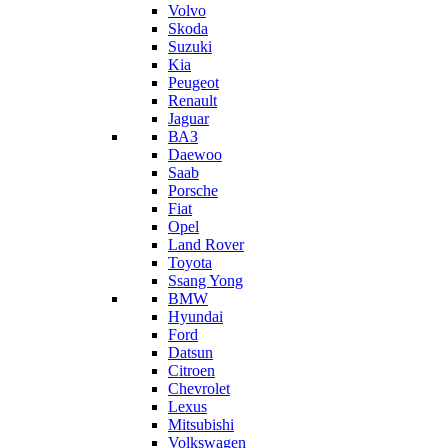
Volvo
Skoda
Suzuki
Kia
Peugeot
Renault
Jaguar
ВАЗ
Daewoo
Saab
Porsche
Fiat
Opel
Land Rover
Toyota
Ssang Yong
BMW
Hyundai
Ford
Datsun
Citroen
Chevrolet
Lexus
Mitsubishi
Volkswagen