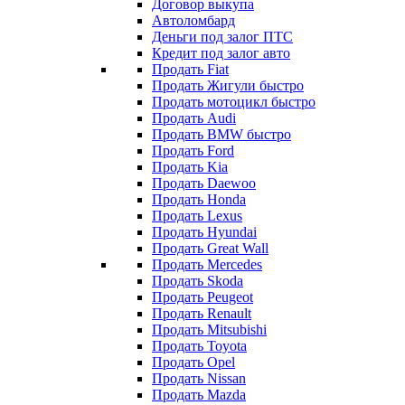
Договор выкупа
Автоломбард
Деньги под залог ПТС
Кредит под залог авто
Продать Fiat
Продать Жигули быстро
Продать мотоцикл быстро
Продать Audi
Продать BMW быстро
Продать Ford
Продать Kia
Продать Daewoo
Продать Honda
Продать Lexus
Продать Hyundai
Продать Great Wall
Продать Mercedes
Продать Skoda
Продать Peugeot
Продать Renault
Продать Mitsubishi
Продать Toyota
Продать Opel
Продать Nissan
Продать Mazda