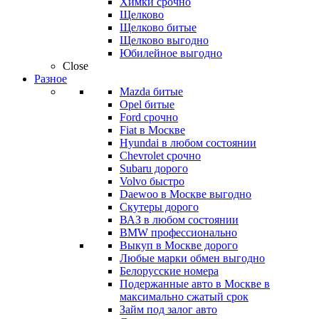
Химки срочно
Щелково
Щелково битые
Щелково выгодно
Юбилейное выгодно
Close
Разное
Mazda битые
Opel битые
Ford срочно
Fiat в Москве
Hyundai в любом состоянии
Chevrolet срочно
Subaru дорого
Volvo быстро
Daewoo в Москве выгодно
Скутеры дорого
ВАЗ в любом состоянии
BMW профессионально
Выкуп в Москве дорого
Любые марки обмен выгодно
Белорусские номера
Подержанные авто в Москве в
максимально сжатый срок
Займ под залог авто