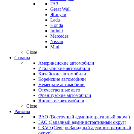
ГАЗ
Great Wall
Жигули
Lada
Honda
Infiniti
Mercedes
Nissan
Mini
Close
Страны
Американские автомобили
Итальянские автомобили
Китайские автомобили
Корейские автомобили
Немецкие автомобили
Отечественные авто
Французские автомобили
Японские автомобили
Close
Районы
ВАО (Восточный административный округ)
ЗАО (Западный административный округ)
СЗАО (Северо-Западный административный
округ)