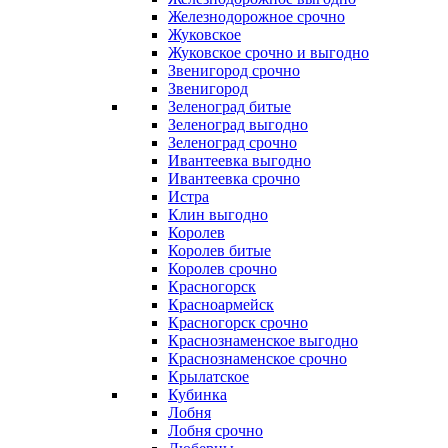
Железнодорожное срочно
Жуковское
Жуковское срочно и выгодно
Звенигород срочно
Звенигород
Зеленоград битые
Зеленоград выгодно
Зеленоград срочно
Ивантеевка выгодно
Ивантеевка срочно
Истра
Клин выгодно
Королев
Королев битые
Королев срочно
Красногорск
Красноармейск
Красногорск срочно
Краснознаменское выгодно
Краснознаменское срочно
Крылатское
Кубинка
Лобня
Лобня срочно