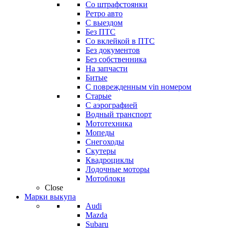
Со штрафстоянки
Ретро авто
С выездом
Без ПТС
Со вклейкой в ПТС
Без документов
Без собственника
На запчасти
Битые
С поврежденным vin номером
Старые
С аэрографией
Водный транспорт
Мототехника
Мопеды
Снегоходы
Скутеры
Квадроциклы
Лодочные моторы
Мотоблоки
Close
Марки выкупа
Audi
Mazda
Subaru