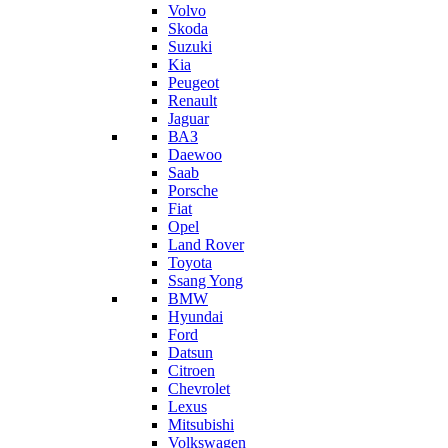
Volvo
Skoda
Suzuki
Kia
Peugeot
Renault
Jaguar
ВАЗ
Daewoo
Saab
Porsche
Fiat
Opel
Land Rover
Toyota
Ssang Yong
BMW
Hyundai
Ford
Datsun
Citroen
Chevrolet
Lexus
Mitsubishi
Volkswagen