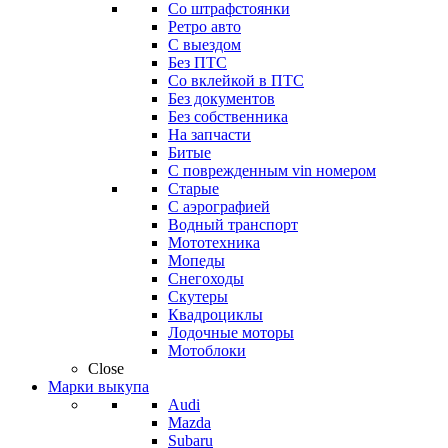
Со штрафстоянки
Ретро авто
С выездом
Без ПТС
Со вклейкой в ПТС
Без документов
Без собственника
На запчасти
Битые
С поврежденным vin номером
Старые
С аэрографией
Водный транспорт
Мототехника
Мопеды
Снегоходы
Скутеры
Квадроциклы
Лодочные моторы
Мотоблоки
Close
Марки выкупа
Audi
Mazda
Subaru