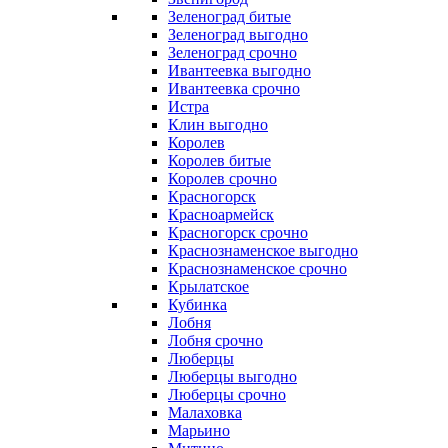
Зеленоград битые
Зеленоград выгодно
Зеленоград срочно
Ивантеевка выгодно
Ивантеевка срочно
Истра
Клин выгодно
Королев
Королев битые
Королев срочно
Красногорск
Красноармейск
Красногорск срочно
Краснознаменское выгодно
Краснознаменское срочно
Крылатское
Кубинка
Лобня
Лобня срочно
Люберцы
Люберцы выгодно
Люберцы срочно
Малаховка
Марьино