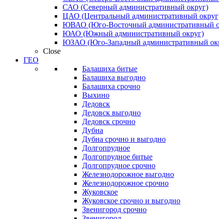
САО (Северный административный округ)
ЦАО (Центральный административный округ
ЮВАО (Юго-Восточный административный о
ЮАО (Южный административный округ)
ЮЗАО (Юго-Западный административный ок
Close
ГЕО
Балашиха битые
Балашиха выгодно
Балашиха срочно
Выхино
Дедовск
Дедовск выгодно
Дедовск срочно
Дубна
Дубна срочно и выгодно
Долгопрудное
Долгопрудное битые
Долгопрудное срочно
Железнодорожное выгодно
Железнодорожное срочно
Жуковское
Жуковское срочно и выгодно
Звенигород срочно
Звенигород