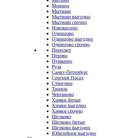
Митино
Монино
Мытищи
Мытищи выгодно
Мытищи срочно
Новокосино
Одинцово
Одинцово выгодно
Одинцово срочно
Пересвет
Перово
Пушкино
Руза
Санкт-Петербург
Сергиев Посад
Строгино
Троицк
Чертаново
Химки битые
Химки выгодно
Химки срочно
Щелково
Щелково битые
Щелково выгодно
Юбилейное выгодно