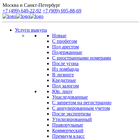
Москва и Санкт-Петербург
+7 (499) 649-22-92
+7 (909) 695-88-69
Услуги выкупа
Новые
С пробегом
Под арестом
Подержанные
С иностранными номерами
После угона
Из ломбарда
В лизинге
Кредитные
Под залогом
Юр. лицу
Унаследованные
С запретом на регистрацию
С аннулированным учетом
После экспертизы
Утилизированный
Праворульные
Коммерческий
Премиум класс