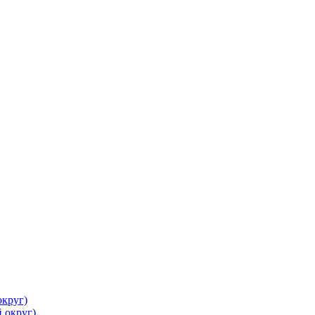
круг)
 округ)