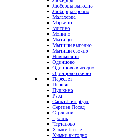
Люберцы
Люберцы выгодно
Люберцы срочно
Малаховка
Марьино
Митино
Монино
Мытищи
Мытищи выгодно
Мытищи срочно
Новокосино
Одинцово
Одинцово выгодно
Одинцово срочно
Пересвет
Перово
Пушкино
Руза
Санкт-Петербург
Сергиев Посад
Строгино
Троицк
Чертаново
Химки битые
Химки выгодно