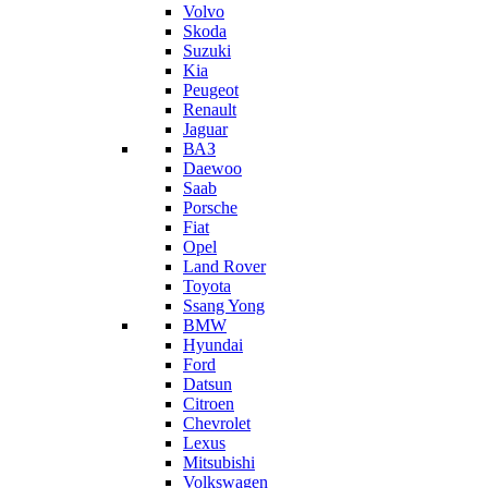
Volvo
Skoda
Suzuki
Kia
Peugeot
Renault
Jaguar
ВАЗ
Daewoo
Saab
Porsche
Fiat
Opel
Land Rover
Toyota
Ssang Yong
BMW
Hyundai
Ford
Datsun
Citroen
Chevrolet
Lexus
Mitsubishi
Volkswagen