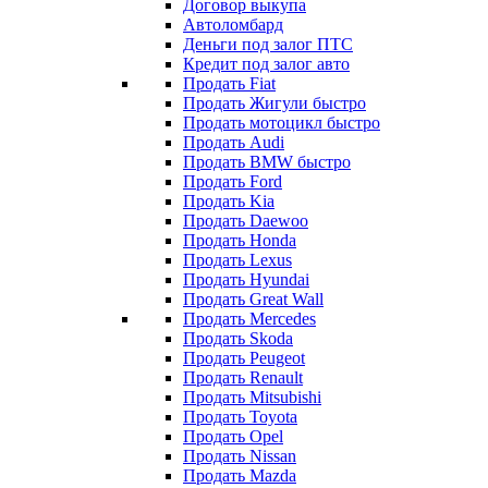
Договор выкупа
Автоломбард
Деньги под залог ПТС
Кредит под залог авто
Продать Fiat
Продать Жигули быстро
Продать мотоцикл быстро
Продать Audi
Продать BMW быстро
Продать Ford
Продать Kia
Продать Daewoo
Продать Honda
Продать Lexus
Продать Hyundai
Продать Great Wall
Продать Mercedes
Продать Skoda
Продать Peugeot
Продать Renault
Продать Mitsubishi
Продать Toyota
Продать Opel
Продать Nissan
Продать Mazda