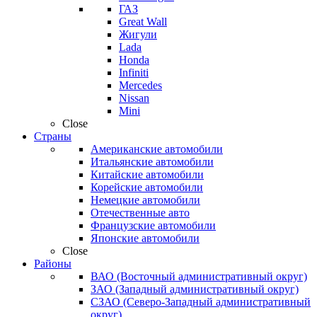
ГАЗ
Great Wall
Жигули
Lada
Honda
Infiniti
Mercedes
Nissan
Mini
Close
Страны
Американские автомобили
Итальянские автомобили
Китайские автомобили
Корейские автомобили
Немецкие автомобили
Отечественные авто
Французские автомобили
Японские автомобили
Close
Районы
ВАО (Восточный административный округ)
ЗАО (Западный административный округ)
СЗАО (Северо-Западный административный
округ)