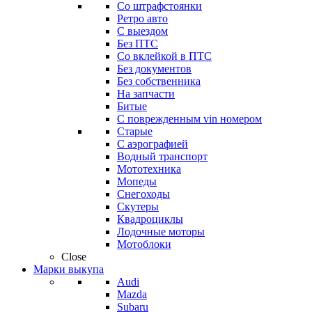
Со штрафстоянки
Ретро авто
С выездом
Без ПТС
Со вклейкой в ПТС
Без документов
Без собственника
На запчасти
Битые
С поврежденным vin номером
Старые
С аэрографией
Водный транспорт
Мототехника
Мопеды
Снегоходы
Скутеры
Квадроциклы
Лодочные моторы
Мотоблоки
Close
Марки выкупа
Audi
Mazda
Subaru