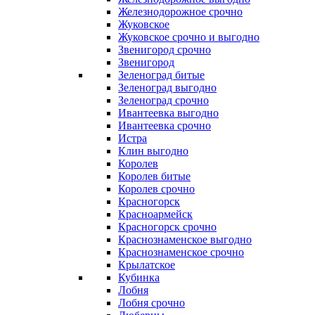
Железнодорожное срочно
Жуковское
Жуковское срочно и выгодно
Звенигород срочно
Звенигород
Зеленоград битые
Зеленоград выгодно
Зеленоград срочно
Ивантеевка выгодно
Ивантеевка срочно
Истра
Клин выгодно
Королев
Королев битые
Королев срочно
Красногорск
Красноармейск
Красногорск срочно
Краснознаменское выгодно
Краснознаменское срочно
Крылатское
Кубинка
Лобня
Лобня срочно