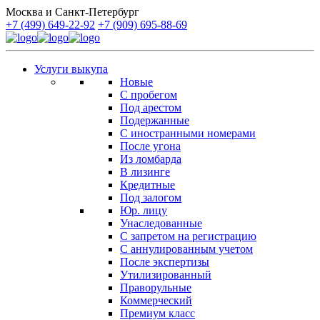
Москва и Санкт-Петербург
+7 (499) 649-22-92
+7 (909) 695-88-69
Услуги выкупа
Новые
С пробегом
Под арестом
Подержанные
С иностранными номерами
После угона
Из ломбарда
В лизинге
Кредитные
Под залогом
Юр. лицу
Унаследованные
С запретом на регистрацию
С аннулированным учетом
После экспертизы
Утилизированный
Праворульные
Коммерческий
Премиум класс