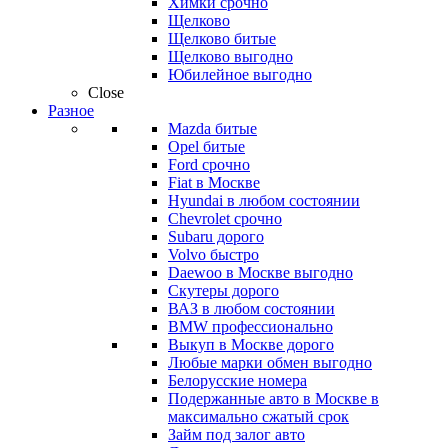
Химки срочно
Щелково
Щелково битые
Щелково выгодно
Юбилейное выгодно
Close
Разное
Mazda битые
Opel битые
Ford срочно
Fiat в Москве
Hyundai в любом состоянии
Chevrolet срочно
Subaru дорого
Volvo быстро
Daewoo в Москве выгодно
Скутеры дорого
ВАЗ в любом состоянии
BMW профессионально
Выкуп в Москве дорого
Любые марки обмен выгодно
Белорусские номера
Подержанные авто в Москве в
максимально сжатый срок
Займ под залог авто