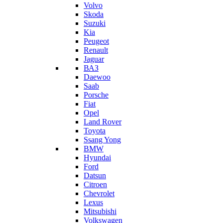
Volvo
Skoda
Suzuki
Kia
Peugeot
Renault
Jaguar
ВАЗ
Daewoo
Saab
Porsche
Fiat
Opel
Land Rover
Toyota
Ssang Yong
BMW
Hyundai
Ford
Datsun
Citroen
Chevrolet
Lexus
Mitsubishi
Volkswagen