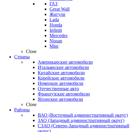
ГАЗ
Great Wall
Жигули
Lada
Honda
Infiniti
Mercedes
Nissan
Mini
Close
Страны
Американские автомобили
Итальянские автомобили
Китайские автомобили
Корейские автомобили
Немецкие автомобили
Отечественные авто
Французские автомобили
Японские автомобили
Close
Районы
ВАО (Восточный административный округ)
ЗАО (Западный административный округ)
СЗАО (Северо-Западный административный
округ)