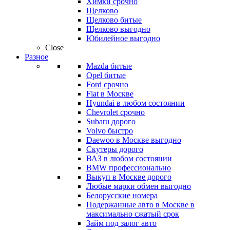
Химки срочно
Щелково
Щелково битые
Щелково выгодно
Юбилейное выгодно
Close
Разное
Mazda битые
Opel битые
Ford срочно
Fiat в Москве
Hyundai в любом состоянии
Chevrolet срочно
Subaru дорого
Volvo быстро
Daewoo в Москве выгодно
Скутеры дорого
ВАЗ в любом состоянии
BMW профессионально
Выкуп в Москве дорого
Любые марки обмен выгодно
Белорусские номера
Подержанные авто в Москве в
максимально сжатый срок
Займ под залог авто