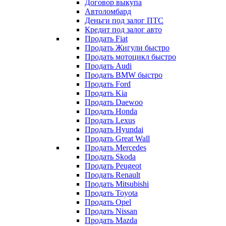
Договор выкупа
Автоломбард
Деньги под залог ПТС
Кредит под залог авто
Продать Fiat
Продать Жигули быстро
Продать мотоцикл быстро
Продать Audi
Продать BMW быстро
Продать Ford
Продать Kia
Продать Daewoo
Продать Honda
Продать Lexus
Продать Hyundai
Продать Great Wall
Продать Mercedes
Продать Skoda
Продать Peugeot
Продать Renault
Продать Mitsubishi
Продать Toyota
Продать Opel
Продать Nissan
Продать Mazda