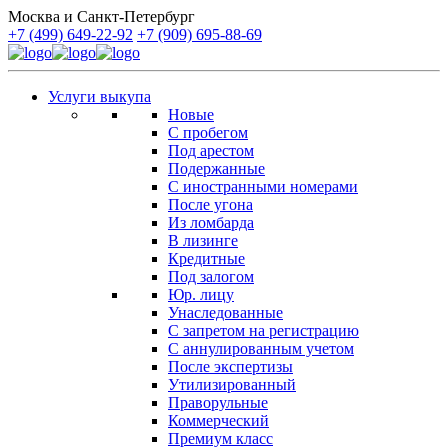
Москва и Санкт-Петербург
+7 (499) 649-22-92
+7 (909) 695-88-69
Услуги выкупа
Новые
С пробегом
Под арестом
Подержанные
С иностранными номерами
После угона
Из ломбарда
В лизинге
Кредитные
Под залогом
Юр. лицу
Унаследованные
С запретом на регистрацию
С аннулированным учетом
После экспертизы
Утилизированный
Праворульные
Коммерческий
Премиум класс