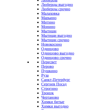
Люберцы
Люберцы выгодно
Люберцы срочно
Малаховка
Марьино
Митино
Монино
Мытищи
Мытищи выгодно
Мытищи срочно
Новокосино
Одинцово
Одинцово выгодно
Одинцово срочно
Пересвет
Перово
Пушкино
Руза
Санкт-Петербург
Сергиев Посад
Строгино
Троицк
Чертаново
Химки битые
Химки выгодно