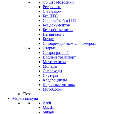
Со штрафстоянки
Ретро авто
С выездом
Без ПТС
Со вклейкой в ПТС
Без документов
Без собственника
На запчасти
Битые
С поврежденным vin номером
Старые
С аэрографией
Водный транспорт
Мототехника
Мопеды
Снегоходы
Скутеры
Квадроциклы
Лодочные моторы
Мотоблоки
Close
Марки выкупа
Audi
Mazda
Subaru