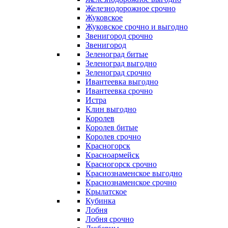
Железнодорожное срочно
Жуковское
Жуковское срочно и выгодно
Звенигород срочно
Звенигород
Зеленоград битые
Зеленоград выгодно
Зеленоград срочно
Ивантеевка выгодно
Ивантеевка срочно
Истра
Клин выгодно
Королев
Королев битые
Королев срочно
Красногорск
Красноармейск
Красногорск срочно
Краснознаменское выгодно
Краснознаменское срочно
Крылатское
Кубинка
Лобня
Лобня срочно