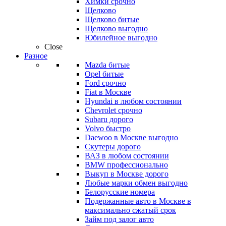
Химки срочно
Щелково
Щелково битые
Щелково выгодно
Юбилейное выгодно
Close
Разное
Mazda битые
Opel битые
Ford срочно
Fiat в Москве
Hyundai в любом состоянии
Chevrolet срочно
Subaru дорого
Volvo быстро
Daewoo в Москве выгодно
Скутеры дорого
ВАЗ в любом состоянии
BMW профессионально
Выкуп в Москве дорого
Любые марки обмен выгодно
Белорусские номера
Подержанные авто в Москве в
максимально сжатый срок
Займ под залог авто