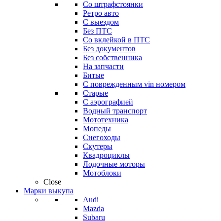
Со штрафстоянки
Ретро авто
С выездом
Без ПТС
Со вклейкой в ПТС
Без документов
Без собственника
На запчасти
Битые
С поврежденным vin номером
Старые
С аэрографией
Водный транспорт
Мототехника
Мопеды
Снегоходы
Скутеры
Квадроциклы
Лодочные моторы
Мотоблоки
Close
Марки выкупа
Audi
Mazda
Subaru