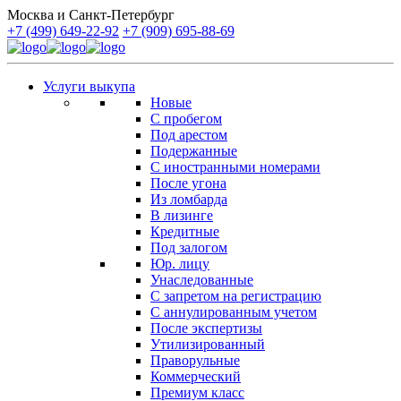
Москва и Санкт-Петербург
+7 (499) 649-22-92
+7 (909) 695-88-69
Услуги выкупа
Новые
С пробегом
Под арестом
Подержанные
С иностранными номерами
После угона
Из ломбарда
В лизинге
Кредитные
Под залогом
Юр. лицу
Унаследованные
С запретом на регистрацию
С аннулированным учетом
После экспертизы
Утилизированный
Праворульные
Коммерческий
Премиум класс