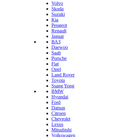
Volvo
Skoda
Suzuki
Kia
Peugeot
Renault
Jaguar
ВАЗ
Daewoo
Saab
Porsche
Fiat
Opel
Land Rover
Toyota
Ssang Yong
BMW
Hyundai
Ford
Datsun
Citroen
Chevrolet
Lexus
Mitsubishi
Volkswagen