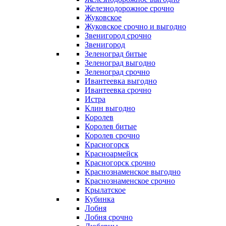
Железнодорожное срочно
Жуковское
Жуковское срочно и выгодно
Звенигород срочно
Звенигород
Зеленоград битые
Зеленоград выгодно
Зеленоград срочно
Ивантеевка выгодно
Ивантеевка срочно
Истра
Клин выгодно
Королев
Королев битые
Королев срочно
Красногорск
Красноармейск
Красногорск срочно
Краснознаменское выгодно
Краснознаменское срочно
Крылатское
Кубинка
Лобня
Лобня срочно