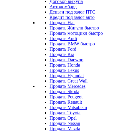
Договор выкупа
Автоломбард
Деньги под залог ПТС
Кредит под залог авто
Продать Fiat
Продать Жигули быстро
Продать мотоцикл быстро
Продать Audi
Продать BMW быстро
Продать Ford
Продать Kia
Продать Daewoo
Продать Honda
Продать Lexus
Продать Hyundai
Продать Great Wall
Продать Mercedes
Продать Skoda
Продать Peugeot
Продать Renault
Продать Mitsubishi
Продать Toyota
Продать Opel
Продать Nissan
Продать Mazda