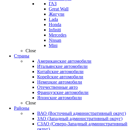
ГАЗ
Great Wall
Жигули
Lada
Honda
Infiniti
Mercedes
Nissan
Mini
Close
Страны
Американские автомобили
Итальянские автомобили
Китайские автомобили
Корейские автомобили
Немецкие автомобили
Отечественные авто
Французские автомобили
Японские автомобили
Close
Районы
ВАО (Восточный административный округ)
ЗАО (Западный административный округ)
СЗАО (Северо-Западный административный
округ)