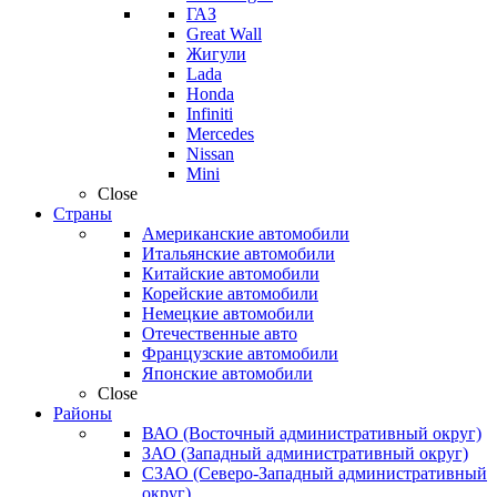
ГАЗ
Great Wall
Жигули
Lada
Honda
Infiniti
Mercedes
Nissan
Mini
Close
Страны
Американские автомобили
Итальянские автомобили
Китайские автомобили
Корейские автомобили
Немецкие автомобили
Отечественные авто
Французские автомобили
Японские автомобили
Close
Районы
ВАО (Восточный административный округ)
ЗАО (Западный административный округ)
СЗАО (Северо-Западный административный
округ)