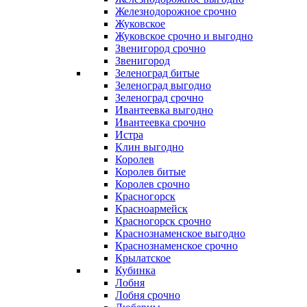
Железнодорожное срочно
Жуковское
Жуковское срочно и выгодно
Звенигород срочно
Звенигород
Зеленоград битые
Зеленоград выгодно
Зеленоград срочно
Ивантеевка выгодно
Ивантеевка срочно
Истра
Клин выгодно
Королев
Королев битые
Королев срочно
Красногорск
Красноармейск
Красногорск срочно
Краснознаменское выгодно
Краснознаменское срочно
Крылатское
Кубинка
Лобня
Лобня срочно