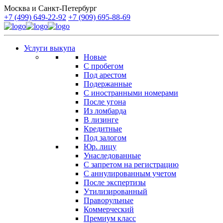
Москва и Санкт-Петербург
+7 (499) 649-22-92
+7 (909) 695-88-69
Услуги выкупа
Новые
С пробегом
Под арестом
Подержанные
С иностранными номерами
После угона
Из ломбарда
В лизинге
Кредитные
Под залогом
Юр. лицу
Унаследованные
С запретом на регистрацию
С аннулированным учетом
После экспертизы
Утилизированный
Праворульные
Коммерческий
Премиум класс