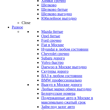
Химки срочно
Щелково
Щелково битые
Щелково выгодно
Юбилейное выгодно
Close
Разное
Mazda битые
Opel битые
Ford срочно
Fiat в Москве
Hyundai в любом состоянии
Chevrolet срочно
Subaru дорого
Volvo быстро
Daewoo в Москве выгодно
Скутеры дорого
ВАЗ в любом состоянии
BMW профессионально
Выкуп в Москве дорого
Любые марки обмен выгодно
Белорусские номера
Подержанные авто в Москве в
максимально сжатый срок
Займ под залог авто