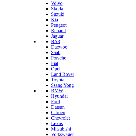
Volvo
Skoda
Suzuki
Kia
Peugeot
Renault
Jaguar
ВАЗ
Daewoo
Saab
Porsche
Fiat
Opel
Land Rover
Toyota
Ssang Yong
BMW
Hyundai
Ford
Datsun
Citroen
Chevrolet
Lexus
Mitsubishi
Volkswagen