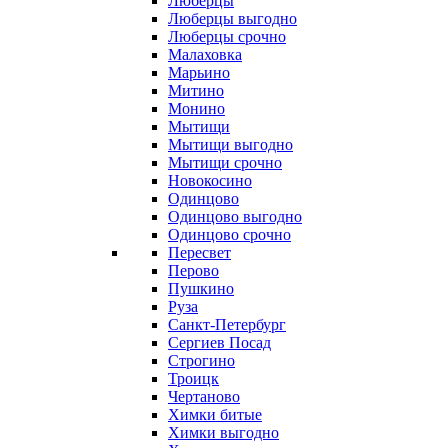
Люберцы
Люберцы выгодно
Люберцы срочно
Малаховка
Марьино
Митино
Монино
Мытищи
Мытищи выгодно
Мытищи срочно
Новокосино
Одинцово
Одинцово выгодно
Одинцово срочно
Пересвет
Перово
Пушкино
Руза
Санкт-Петербург
Сергиев Посад
Строгино
Троицк
Чертаново
Химки битые
Химки выгодно