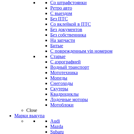
Со штрафстоянки
Ретро авто
С выездом
Без ПТС
Со вклейкой в ПТС
Без документов
Без собственника
На запчасти
Битые
С поврежденным vin номером
Старые
С аэрографией
Водный транспорт
Мототехника
Мопеды
Снегоходы
Скутеры
Квадроциклы
Лодочные моторы
Мотоблоки
Close
Марки выкупа
Audi
Mazda
Subaru