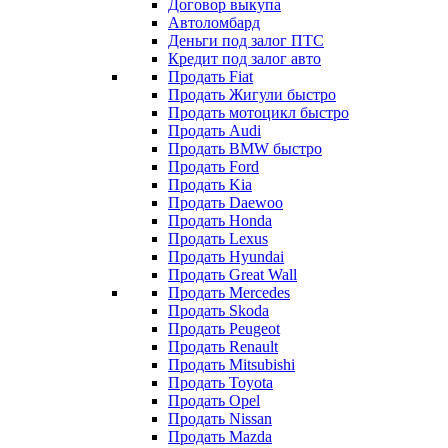
Договор выкупа
Автоломбард
Деньги под залог ПТС
Кредит под залог авто
Продать Fiat
Продать Жигули быстро
Продать мотоцикл быстро
Продать Audi
Продать BMW быстро
Продать Ford
Продать Kia
Продать Daewoo
Продать Honda
Продать Lexus
Продать Hyundai
Продать Great Wall
Продать Mercedes
Продать Skoda
Продать Peugeot
Продать Renault
Продать Mitsubishi
Продать Toyota
Продать Opel
Продать Nissan
Продать Mazda