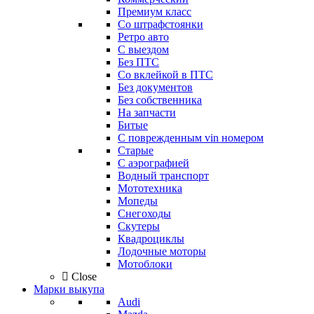
Премиум класс
Со штрафстоянки
Ретро авто
С выездом
Без ПТС
Со вклейкой в ПТС
Без документов
Без собственника
На запчасти
Битые
С поврежденным vin номером
Старые
С аэрографией
Водный транспорт
Мототехника
Мопеды
Снегоходы
Скутеры
Квадроциклы
Лодочные моторы
Мотоблоки
Close
Марки выкупа
Audi