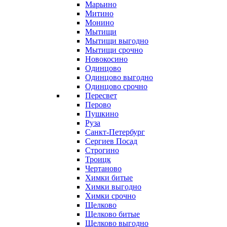
Марьино
Митино
Монино
Мытищи
Мытищи выгодно
Мытищи срочно
Новокосино
Одинцово
Одинцово выгодно
Одинцово срочно
Пересвет
Перово
Пушкино
Руза
Санкт-Петербург
Сергиев Посад
Строгино
Троицк
Чертаново
Химки битые
Химки выгодно
Химки срочно
Щелково
Щелково битые
Щелково выгодно