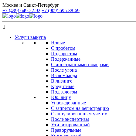
Москва и Санкт-Петербург
+7 (499) 649-22-92
+7 (909) 695-88-69
Услуги выкупа
Новые
С пробегом
Под арестом
Подержанные
С иностранными номерами
После угона
Из ломбарда
В лизинге
Кредитные
Под залогом
Юр. лицу
Унаследованные
С запретом на регистрацию
С аннулированным учетом
После экспертизы
Утилизированный
Праворульные
Коммерческий