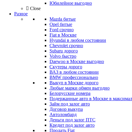
Юбилейное выгодно
Close
Разное
Mazda битые
Opel битые
Ford срочно
Fiat в Москве
Hyundai в любом состоянии
Chevrolet срочно
Subaru дорого
Volvo быстро
Daewoo в Москве выгодно
Скутеры дорого
ВАЗ в любом состоянии
BMW профессионально
Выкуп в Москве дорого
Любые марки обмен выгодно
Белорусские номера
Подержанные авто в Москве в максимал
Займ под залог авто
Договор выкупа
Автоломбард
Деньги под залог ПТС
Кредит под залог авто
Продать Fiat