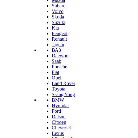
Mazda
Subaru
Volvo
Skoda
Suzuki
Kia
Peugeot
Renault
Jaguar
ВАЗ
Daewoo
Saab
Porsche
Fiat
Opel
Land Rover
Toyota
Ssang Yong
BMW
Hyundai
Ford
Datsun
Citroen
Chevrolet
Lexus