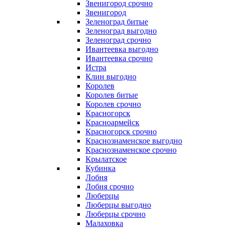
Звенигород срочно
Звенигород
Зеленоград битые
Зеленоград выгодно
Зеленоград срочно
Ивантеевка выгодно
Ивантеевка срочно
Истра
Клин выгодно
Королев
Королев битые
Королев срочно
Красногорск
Красноармейск
Красногорск срочно
Краснознаменское выгодно
Краснознаменское срочно
Крылатское
Кубинка
Лобня
Лобня срочно
Люберцы
Люберцы выгодно
Люберцы срочно
Малаховка