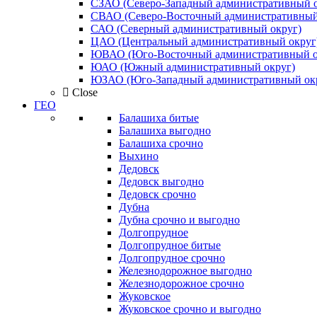
СЗАО (Северо-Западный административный о
СВАО (Северо-Восточный административный
САО (Северный административный округ)
ЦАО (Центральный административный округ
ЮВАО (Юго-Восточный административный о
ЮАО (Южный административный округ)
ЮЗАО (Юго-Западный административный ок
Close
ГЕО
Балашиха битые
Балашиха выгодно
Балашиха срочно
Выхино
Дедовск
Дедовск выгодно
Дедовск срочно
Дубна
Дубна срочно и выгодно
Долгопрудное
Долгопрудное битые
Долгопрудное срочно
Железнодорожное выгодно
Железнодорожное срочно
Жуковское
Жуковское срочно и выгодно