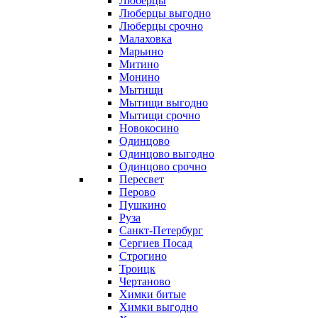
Люберцы
Люберцы выгодно
Люберцы срочно
Малаховка
Марьино
Митино
Монино
Мытищи
Мытищи выгодно
Мытищи срочно
Новокосино
Одинцово
Одинцово выгодно
Одинцово срочно
Пересвет
Перово
Пушкино
Руза
Санкт-Петербург
Сергиев Посад
Строгино
Троицк
Чертаново
Химки битые
Химки выгодно