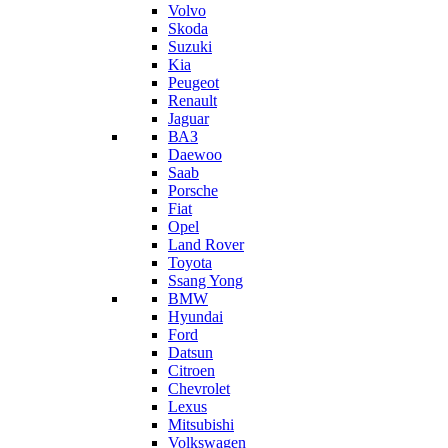
Volvo
Skoda
Suzuki
Kia
Peugeot
Renault
Jaguar
ВАЗ
Daewoo
Saab
Porsche
Fiat
Opel
Land Rover
Toyota
Ssang Yong
BMW
Hyundai
Ford
Datsun
Citroen
Chevrolet
Lexus
Mitsubishi
Volkswagen