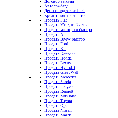
Договор выкупа
Автоломбард
Деньги под залог ПТС
Кредит под залог авто
Продать Fiat
Продать Жигули быстро
Продать мотоцикл быстро
Продать Audi
Продать BMW быстро
Продать Ford
Продать Kia
Продать Daewoo
Продать Honda
Продать Lexus
Продать Hyundai
Продать Great Wall
Продать Mercedes
Продать Skoda
Продать Peugeot
Продать Renault
Продать Mitsubishi
Продать Toyota
Продать Opel
Продать Nissan
Продать Mazda