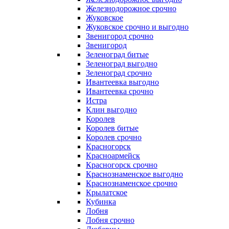
Железнодорожное срочно
Жуковское
Жуковское срочно и выгодно
Звенигород срочно
Звенигород
Зеленоград битые
Зеленоград выгодно
Зеленоград срочно
Ивантеевка выгодно
Ивантеевка срочно
Истра
Клин выгодно
Королев
Королев битые
Королев срочно
Красногорск
Красноармейск
Красногорск срочно
Краснознаменское выгодно
Краснознаменское срочно
Крылатское
Кубинка
Лобня
Лобня срочно