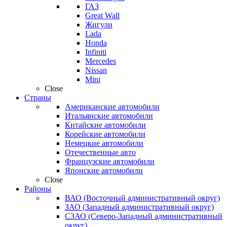
ГАЗ
Great Wall
Жигули
Lada
Honda
Infiniti
Mercedes
Nissan
Mini
Close
Страны
Американские автомобили
Итальянские автомобили
Китайские автомобили
Корейские автомобили
Немецкие автомобили
Отечественные авто
Французские автомобили
Японские автомобили
Close
Районы
ВАО (Восточный административный округ)
ЗАО (Западный административный округ)
СЗАО (Северо-Западный административный
округ)