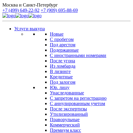
Москва и Санкт-Петербург
+7 (499) 649-22-92
+7 (909) 695-88-69
Услуги выкупа
Новые
С пробегом
Под арестом
Подержанные
С иностранными номерами
После угона
Из ломбарда
В лизинге
Кредитные
Под залогом
Юр. лицу
Унаследованные
С запретом на регистрацию
С аннулированным учетом
После экспертизы
Утилизированный
Праворульные
Коммерческий
Премиум класс