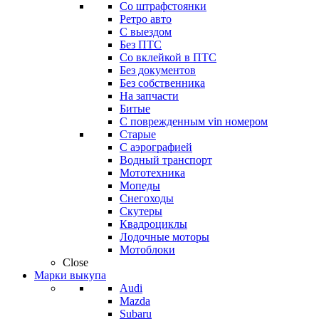
Со штрафстоянки
Ретро авто
С выездом
Без ПТС
Со вклейкой в ПТС
Без документов
Без собственника
На запчасти
Битые
С поврежденным vin номером
Старые
С аэрографией
Водный транспорт
Мототехника
Мопеды
Снегоходы
Скутеры
Квадроциклы
Лодочные моторы
Мотоблоки
Close
Марки выкупа
Audi
Mazda
Subaru