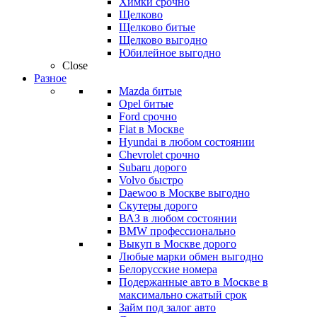
Химки срочно
Щелково
Щелково битые
Щелково выгодно
Юбилейное выгодно
Close
Разное
Mazda битые
Opel битые
Ford срочно
Fiat в Москве
Hyundai в любом состоянии
Chevrolet срочно
Subaru дорого
Volvo быстро
Daewoo в Москве выгодно
Скутеры дорого
ВАЗ в любом состоянии
BMW профессионально
Выкуп в Москве дорого
Любые марки обмен выгодно
Белорусские номера
Подержанные авто в Москве в
максимально сжатый срок
Займ под залог авто