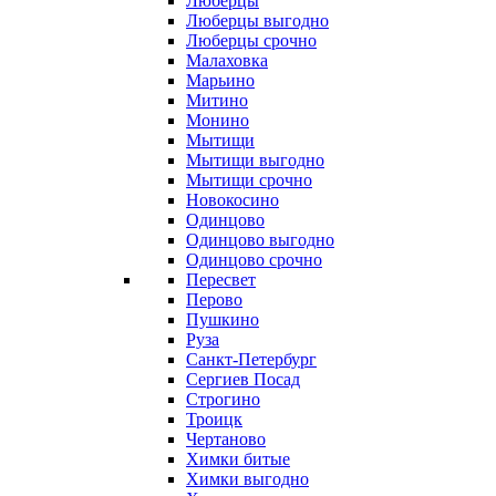
Люберцы
Люберцы выгодно
Люберцы срочно
Малаховка
Марьино
Митино
Монино
Мытищи
Мытищи выгодно
Мытищи срочно
Новокосино
Одинцово
Одинцово выгодно
Одинцово срочно
Пересвет
Перово
Пушкино
Руза
Санкт-Петербург
Сергиев Посад
Строгино
Троицк
Чертаново
Химки битые
Химки выгодно