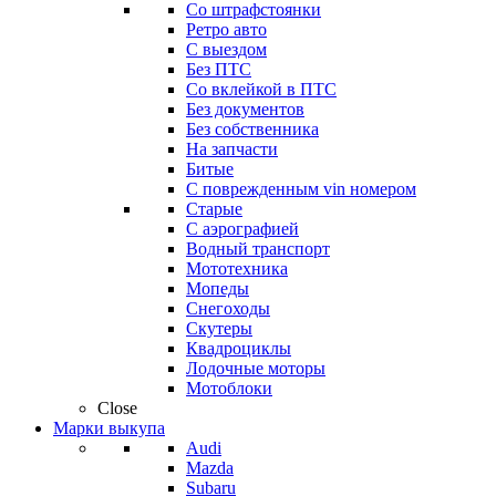
Со штрафстоянки
Ретро авто
С выездом
Без ПТС
Со вклейкой в ПТС
Без документов
Без собственника
На запчасти
Битые
С поврежденным vin номером
Старые
С аэрографией
Водный транспорт
Мототехника
Мопеды
Снегоходы
Скутеры
Квадроциклы
Лодочные моторы
Мотоблоки
Close
Марки выкупа
Audi
Mazda
Subaru