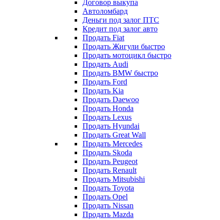
Договор выкупа
Автоломбард
Деньги под залог ПТС
Кредит под залог авто
Продать Fiat
Продать Жигули быстро
Продать мотоцикл быстро
Продать Audi
Продать BMW быстро
Продать Ford
Продать Kia
Продать Daewoo
Продать Honda
Продать Lexus
Продать Hyundai
Продать Great Wall
Продать Mercedes
Продать Skoda
Продать Peugeot
Продать Renault
Продать Mitsubishi
Продать Toyota
Продать Opel
Продать Nissan
Продать Mazda