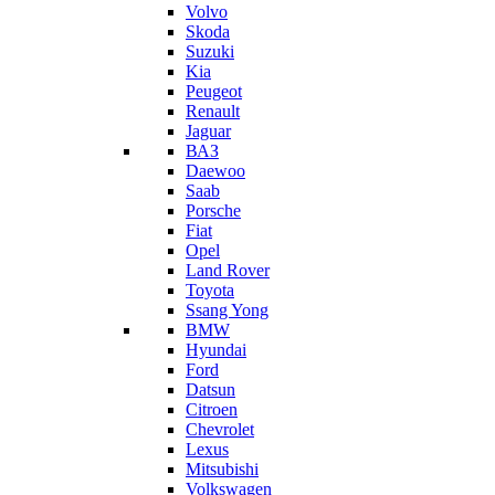
Volvo
Skoda
Suzuki
Kia
Peugeot
Renault
Jaguar
ВАЗ
Daewoo
Saab
Porsche
Fiat
Opel
Land Rover
Toyota
Ssang Yong
BMW
Hyundai
Ford
Datsun
Citroen
Chevrolet
Lexus
Mitsubishi
Volkswagen