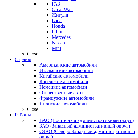
ГАЗ
Great Wall
Жигули
Lada
Honda
Infiniti
Mercedes
Nissan
Mini
Close
Страны
Американские автомобили
Итальянские автомобили
Китайские автомобили
Корейские автомобили
Немецкие автомобили
Отечественные авто
Французские автомобили
Японские автомобили
Close
Районы
ВАО (Восточный административный округ)
ЗАО (Западный административный округ)
СЗАО (Северо-Западный административный
округ)