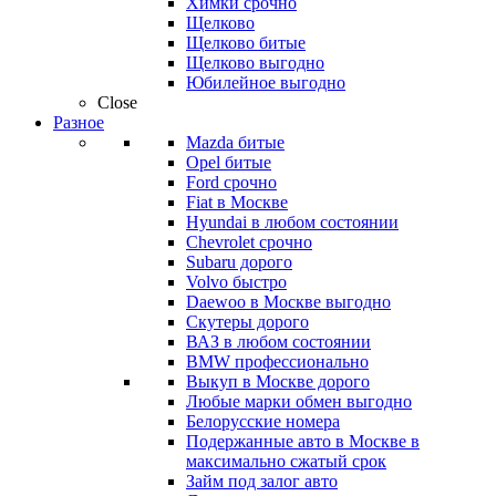
Химки срочно
Щелково
Щелково битые
Щелково выгодно
Юбилейное выгодно
Close
Разное
Mazda битые
Opel битые
Ford срочно
Fiat в Москве
Hyundai в любом состоянии
Chevrolet срочно
Subaru дорого
Volvo быстро
Daewoo в Москве выгодно
Скутеры дорого
ВАЗ в любом состоянии
BMW профессионально
Выкуп в Москве дорого
Любые марки обмен выгодно
Белорусские номера
Подержанные авто в Москве в
максимально сжатый срок
Займ под залог авто