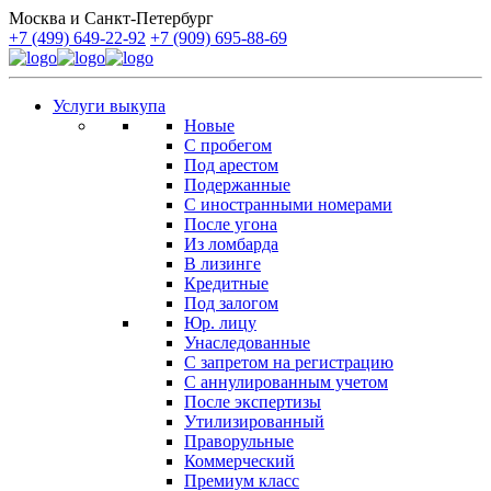
Москва и Санкт-Петербург
+7 (499) 649-22-92
+7 (909) 695-88-69
Услуги выкупа
Новые
С пробегом
Под арестом
Подержанные
С иностранными номерами
После угона
Из ломбарда
В лизинге
Кредитные
Под залогом
Юр. лицу
Унаследованные
С запретом на регистрацию
С аннулированным учетом
После экспертизы
Утилизированный
Праворульные
Коммерческий
Премиум класс