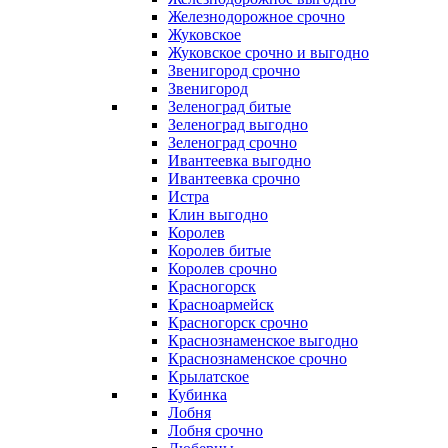
Железнодорожное срочно
Жуковское
Жуковское срочно и выгодно
Звенигород срочно
Звенигород
Зеленоград битые
Зеленоград выгодно
Зеленоград срочно
Ивантеевка выгодно
Ивантеевка срочно
Истра
Клин выгодно
Королев
Королев битые
Королев срочно
Красногорск
Красноармейск
Красногорск срочно
Краснознаменское выгодно
Краснознаменское срочно
Крылатское
Кубинка
Лобня
Лобня срочно