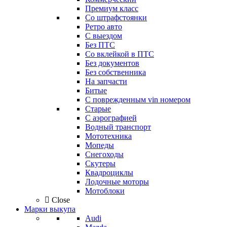
Премиум класс
Со штрафстоянки
Ретро авто
С выездом
Без ПТС
Со вклейкой в ПТС
Без документов
Без собственника
На запчасти
Битые
С поврежденным vin номером
Старые
С аэрографией
Водный транспорт
Мототехника
Мопеды
Снегоходы
Скутеры
Квадроциклы
Лодочные моторы
Мотоблоки
Close
Марки выкупа
Audi