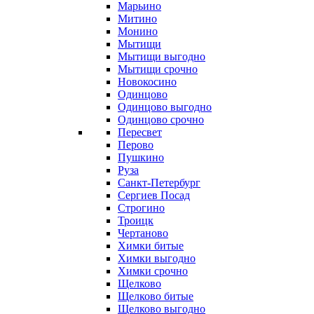
Марьино
Митино
Монино
Мытищи
Мытищи выгодно
Мытищи срочно
Новокосино
Одинцово
Одинцово выгодно
Одинцово срочно
Пересвет
Перово
Пушкино
Руза
Санкт-Петербург
Сергиев Посад
Строгино
Троицк
Чертаново
Химки битые
Химки выгодно
Химки срочно
Щелково
Щелково битые
Щелково выгодно