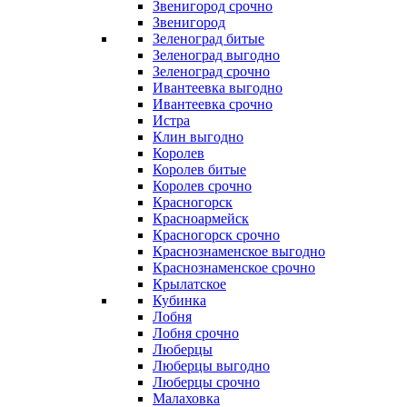
Звенигород срочно
Звенигород
Зеленоград битые
Зеленоград выгодно
Зеленоград срочно
Ивантеевка выгодно
Ивантеевка срочно
Истра
Клин выгодно
Королев
Королев битые
Королев срочно
Красногорск
Красноармейск
Красногорск срочно
Краснознаменское выгодно
Краснознаменское срочно
Крылатское
Кубинка
Лобня
Лобня срочно
Люберцы
Люберцы выгодно
Люберцы срочно
Малаховка