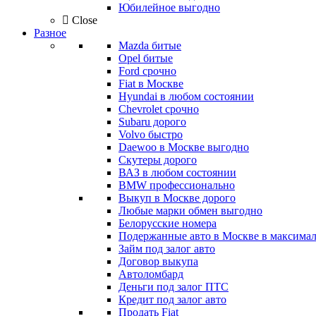
Юбилейное выгодно
Close
Разное
Mazda битые
Opel битые
Ford срочно
Fiat в Москве
Hyundai в любом состоянии
Chevrolet срочно
Subaru дорого
Volvo быстро
Daewoo в Москве выгодно
Скутеры дорого
ВАЗ в любом состоянии
BMW профессионально
Выкуп в Москве дорого
Любые марки обмен выгодно
Белорусские номера
Подержанные авто в Москве в максимал
Займ под залог авто
Договор выкупа
Автоломбард
Деньги под залог ПТС
Кредит под залог авто
Продать Fiat