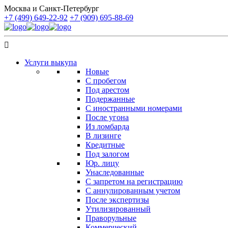
Москва и Санкт-Петербург
+7 (499) 649-22-92
+7 (909) 695-88-69
Услуги выкупа
Новые
С пробегом
Под арестом
Подержанные
С иностранными номерами
После угона
Из ломбарда
В лизинге
Кредитные
Под залогом
Юр. лицу
Унаследованные
С запретом на регистрацию
С аннулированным учетом
После экспертизы
Утилизированный
Праворульные
Коммерческий