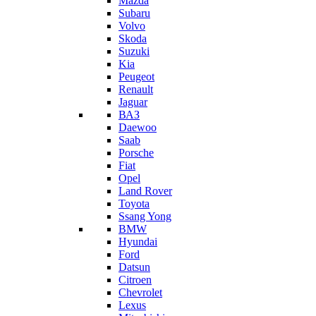
Mazda
Subaru
Volvo
Skoda
Suzuki
Kia
Peugeot
Renault
Jaguar
ВАЗ
Daewoo
Saab
Porsche
Fiat
Opel
Land Rover
Toyota
Ssang Yong
BMW
Hyundai
Ford
Datsun
Citroen
Chevrolet
Lexus