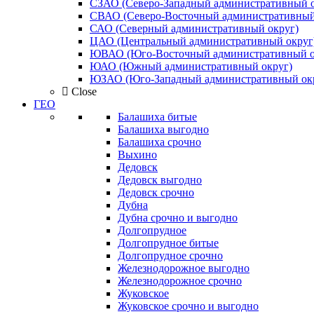
СЗАО (Северо-Западный административный о
СВАО (Северо-Восточный административный
САО (Северный административный округ)
ЦАО (Центральный административный округ
ЮВАО (Юго-Восточный административный о
ЮАО (Южный административный округ)
ЮЗАО (Юго-Западный административный ок
Close
ГЕО
Балашиха битые
Балашиха выгодно
Балашиха срочно
Выхино
Дедовск
Дедовск выгодно
Дедовск срочно
Дубна
Дубна срочно и выгодно
Долгопрудное
Долгопрудное битые
Долгопрудное срочно
Железнодорожное выгодно
Железнодорожное срочно
Жуковское
Жуковское срочно и выгодно