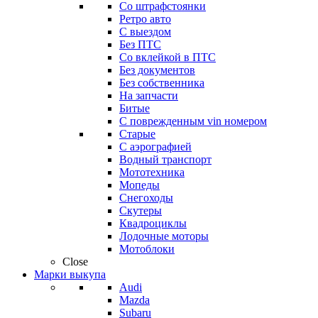
Со штрафстоянки
Ретро авто
С выездом
Без ПТС
Со вклейкой в ПТС
Без документов
Без собственника
На запчасти
Битые
С поврежденным vin номером
Старые
С аэрографией
Водный транспорт
Мототехника
Мопеды
Снегоходы
Скутеры
Квадроциклы
Лодочные моторы
Мотоблоки
Close
Марки выкупа
Audi
Mazda
Subaru