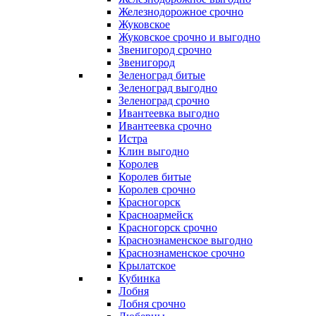
Железнодорожное срочно
Жуковское
Жуковское срочно и выгодно
Звенигород срочно
Звенигород
Зеленоград битые
Зеленоград выгодно
Зеленоград срочно
Ивантеевка выгодно
Ивантеевка срочно
Истра
Клин выгодно
Королев
Королев битые
Королев срочно
Красногорск
Красноармейск
Красногорск срочно
Краснознаменское выгодно
Краснознаменское срочно
Крылатское
Кубинка
Лобня
Лобня срочно