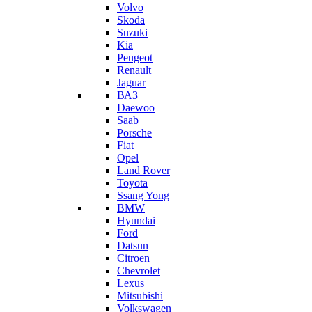
Volvo
Skoda
Suzuki
Kia
Peugeot
Renault
Jaguar
ВАЗ
Daewoo
Saab
Porsche
Fiat
Opel
Land Rover
Toyota
Ssang Yong
BMW
Hyundai
Ford
Datsun
Citroen
Chevrolet
Lexus
Mitsubishi
Volkswagen