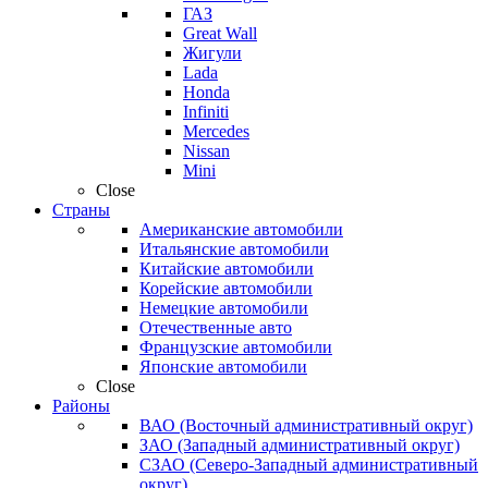
ГАЗ
Great Wall
Жигули
Lada
Honda
Infiniti
Mercedes
Nissan
Mini
Close
Страны
Американские автомобили
Итальянские автомобили
Китайские автомобили
Корейские автомобили
Немецкие автомобили
Отечественные авто
Французские автомобили
Японские автомобили
Close
Районы
ВАО (Восточный административный округ)
ЗАО (Западный административный округ)
СЗАО (Северо-Западный административный
округ)