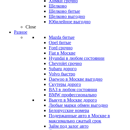
Химки срочно
Щелково
Щелково битые
Щелково выгодно
Юбилейное выгодно
Close
Разное
Mazda битые
Opel битые
Ford срочно
Fiat в Москве
Hyundai в любом состоянии
Chevrolet срочно
Subaru дорого
Volvo быстро
Daewoo в Москве выгодно
Скутеры дорого
ВАЗ в любом состоянии
BMW профессионально
Выкуп в Москве дорого
Любые марки обмен выгодно
Белорусские номера
Подержанные авто в Москве в
максимально сжатый срок
Займ под залог авто