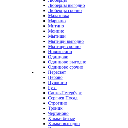
Люберцы
Люберцы выгодно
Люберцы срочно
Малаховка
Марьино
Митино
Монино
Мытищи
Мытищи выгодно
Мытищи срочно
Новокосино
Одинцово
Одинцово выгодно
Одинцово срочно
Пересвет
Перово
Пушкино
Руза
Санкт-Петербург
Сергиев Посад
Строгино
Троицк
Чертаново
Химки битые
Химки выгодно