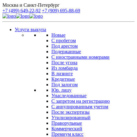
Москва и Санкт-Петербург
+7 (499) 649-22-92
+7 (909) 695-88-69
Услуги выкупа
Новые
С пробегом
Под арестом
Подержанные
С иностранными номерами
После угона
Из ломбарда
В лизинге
Кредитные
Под залогом
Юр. лицу
Унаследованные
С запретом на регистрацию
С аннулированным учетом
После экспертизы
Утилизированный
Праворульные
Коммерческий
Премиум класс