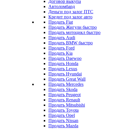
Договор выкупа
Автоломбард
Деньги под залог ПТС
Кредит под залог авто
Продать Fiat
Продать Жигули быстро
Продать мотоцикл быстро
Продать Audi
Продать BMW быстро
Продать Ford
Продать Kia
Продать Daewoo
Продать Honda
Продать Lexus
Продать Hyundai
Продать Great Wall
Продать Mercedes
Продать Skoda
Продать Peugeot
Продать Renault
Продать Mitsubishi
Продать Toyota
Продать Opel
Продать Nissan
Продать Mazda