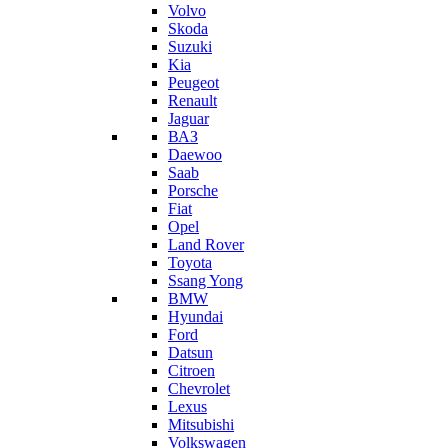
Volvo
Skoda
Suzuki
Kia
Peugeot
Renault
Jaguar
ВАЗ
Daewoo
Saab
Porsche
Fiat
Opel
Land Rover
Toyota
Ssang Yong
BMW
Hyundai
Ford
Datsun
Citroen
Chevrolet
Lexus
Mitsubishi
Volkswagen