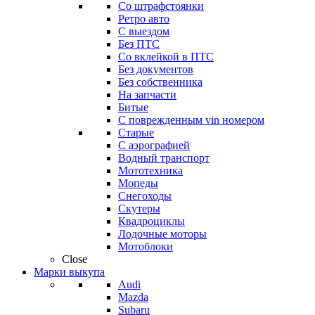
Со штрафстоянки
Ретро авто
С выездом
Без ПТС
Со вклейкой в ПТС
Без документов
Без собственника
На запчасти
Битые
С поврежденным vin номером
Старые
С аэрографией
Водный транспорт
Мототехника
Мопеды
Снегоходы
Скутеры
Квадроциклы
Лодочные моторы
Мотоблоки
Close
Марки выкупа
Audi
Mazda
Subaru