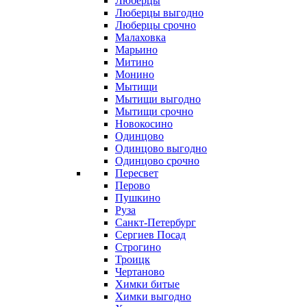
Люберцы
Люберцы выгодно
Люберцы срочно
Малаховка
Марьино
Митино
Монино
Мытищи
Мытищи выгодно
Мытищи срочно
Новокосино
Одинцово
Одинцово выгодно
Одинцово срочно
Пересвет
Перово
Пушкино
Руза
Санкт-Петербург
Сергиев Посад
Строгино
Троицк
Чертаново
Химки битые
Химки выгодно