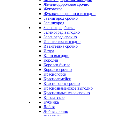
Железнодорожное срочно
Жуковское
Жуковское срочно и выгодно
Звенигород срочно
Звенигород
Зеленоград битые
Зеленоград выгодно
Зеленоград срочно
Ивантеевка выгодно
Ивантеевка срочно
Истра
Клин выгодно
Королев
Королев битые
Королев срочно
Красногорск
Красноармейск
Красногорск срочно
Краснознаменское выгодно
Краснознаменское срочно
Крылатское
Кубинка
Лобня
Лобня срочно