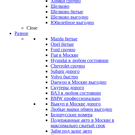
Химки срочно
Щелково
Щелково битые
Щелково выгодно
Юбилейное выгодно
Close
Разное
Mazda битые
Opel битые
Ford срочно
Fiat в Москве
Hyundai в любом состоянии
Chevrolet срочно
Subaru дорого
Volvo быстро
Daewoo в Москве выгодно
Скутеры дорого
ВАЗ в любом состоянии
BMW профессионально
Выкуп в Москве дорого
Любые марки обмен выгодно
Белорусские номера
Подержанные авто в Москве в
максимально сжатый срок
Займ под залог авто