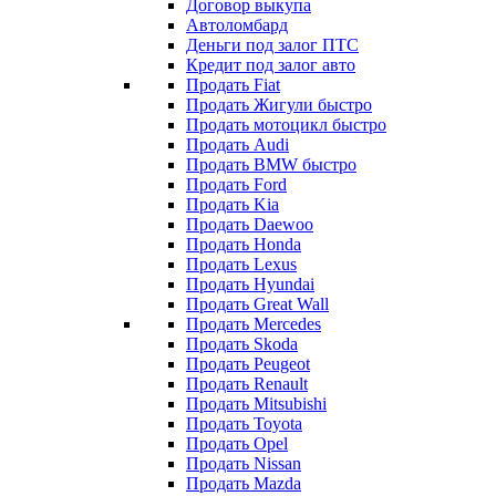
Договор выкупа
Автоломбард
Деньги под залог ПТС
Кредит под залог авто
Продать Fiat
Продать Жигули быстро
Продать мотоцикл быстро
Продать Audi
Продать BMW быстро
Продать Ford
Продать Kia
Продать Daewoo
Продать Honda
Продать Lexus
Продать Hyundai
Продать Great Wall
Продать Mercedes
Продать Skoda
Продать Peugeot
Продать Renault
Продать Mitsubishi
Продать Toyota
Продать Opel
Продать Nissan
Продать Mazda