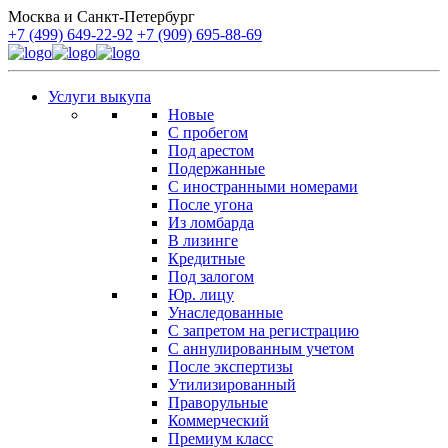
Москва и Санкт-Петербург
+7 (499) 649-22-92
+7 (909) 695-88-69
Услуги выкупа
Новые
С пробегом
Под арестом
Подержанные
С иностранными номерами
После угона
Из ломбарда
В лизинге
Кредитные
Под залогом
Юр. лицу
Унаследованные
С запретом на регистрацию
С аннулированным учетом
После экспертизы
Утилизированный
Праворульные
Коммерческий
Премиум класс