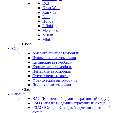
ГАЗ
Great Wall
Жигули
Lada
Honda
Infiniti
Mercedes
Nissan
Mini
Close
Страны
Американские автомобили
Итальянские автомобили
Китайские автомобили
Корейские автомобили
Немецкие автомобили
Отечественные авто
Французские автомобили
Японские автомобили
Close
Районы
ВАО (Восточный административный округ)
ЗАО (Западный административный округ)
СЗАО (Северо-Западный административный
округ)