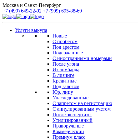
Москва и Санкт-Петербург
+7 (499) 649-22-92
+7 (909) 695-88-69
Услуги выкупа
Новые
С пробегом
Под арестом
Подержанные
С иностранными номерами
После угона
Из ломбарда
В лизинге
Кредитные
Под залогом
Юр. лицу
Унаследованные
С запретом на регистрацию
С аннулированным учетом
После экспертизы
Утилизированный
Праворульные
Коммерческий
Премиум класс