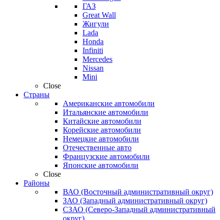
ГАЗ
Great Wall
Жигули
Lada
Honda
Infiniti
Mercedes
Nissan
Mini
Close
Страны
Американские автомобили
Итальянские автомобили
Китайские автомобили
Корейские автомобили
Немецкие автомобили
Отечественные авто
Французские автомобили
Японские автомобили
Close
Районы
ВАО (Восточный административный округ)
ЗАО (Западный административный округ)
СЗАО (Северо-Западный административный
округ)