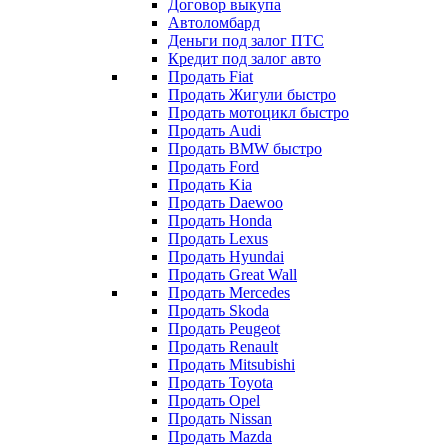
Договор выкупа
Автоломбард
Деньги под залог ПТС
Кредит под залог авто
Продать Fiat
Продать Жигули быстро
Продать мотоцикл быстро
Продать Audi
Продать BMW быстро
Продать Ford
Продать Kia
Продать Daewoo
Продать Honda
Продать Lexus
Продать Hyundai
Продать Great Wall
Продать Mercedes
Продать Skoda
Продать Peugeot
Продать Renault
Продать Mitsubishi
Продать Toyota
Продать Opel
Продать Nissan
Продать Mazda