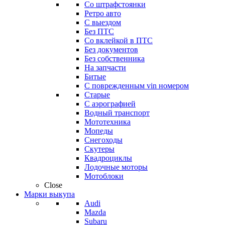
Со штрафстоянки
Ретро авто
С выездом
Без ПТС
Со вклейкой в ПТС
Без документов
Без собственника
На запчасти
Битые
С поврежденным vin номером
Старые
С аэрографией
Водный транспорт
Мототехника
Мопеды
Снегоходы
Скутеры
Квадроциклы
Лодочные моторы
Мотоблоки
Close
Марки выкупа
Audi
Mazda
Subaru