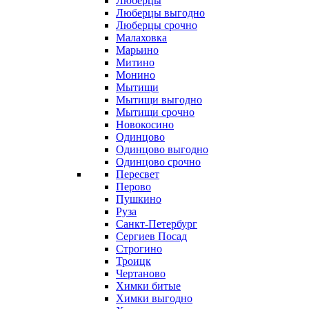
Люберцы
Люберцы выгодно
Люберцы срочно
Малаховка
Марьино
Митино
Монино
Мытищи
Мытищи выгодно
Мытищи срочно
Новокосино
Одинцово
Одинцово выгодно
Одинцово срочно
Пересвет
Перово
Пушкино
Руза
Санкт-Петербург
Сергиев Посад
Строгино
Троицк
Чертаново
Химки битые
Химки выгодно