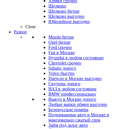
Химки срочно
Щелково
Щелково битые
Щелково выгодно
Юбилейное выгодно
Close
Разное
Mazda битые
Opel битые
Ford срочно
Fiat в Москве
Hyundai в любом состоянии
Chevrolet срочно
Subaru дорого
Volvo быстро
Daewoo в Москве выгодно
Скутеры дорого
ВАЗ в любом состоянии
BMW профессионально
Выкуп в Москве дорого
Любые марки обмен выгодно
Белорусские номера
Подержанные авто в Москве в
максимально сжатый срок
Займ под залог авто