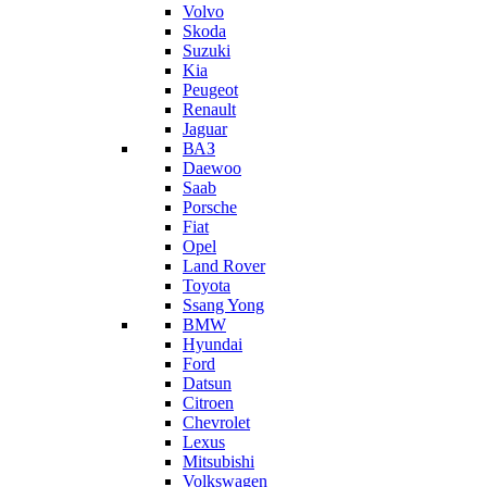
Volvo
Skoda
Suzuki
Kia
Peugeot
Renault
Jaguar
ВАЗ
Daewoo
Saab
Porsche
Fiat
Opel
Land Rover
Toyota
Ssang Yong
BMW
Hyundai
Ford
Datsun
Citroen
Chevrolet
Lexus
Mitsubishi
Volkswagen