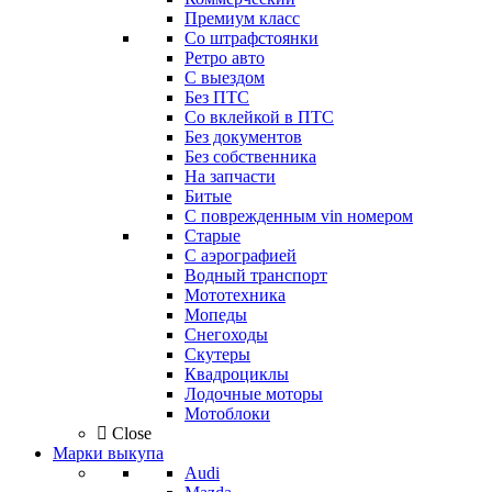
Премиум класс
Со штрафстоянки
Ретро авто
С выездом
Без ПТС
Со вклейкой в ПТС
Без документов
Без собственника
На запчасти
Битые
С поврежденным vin номером
Старые
С аэрографией
Водный транспорт
Мототехника
Мопеды
Снегоходы
Скутеры
Квадроциклы
Лодочные моторы
Мотоблоки
Close
Марки выкупа
Audi