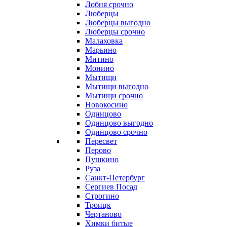
Лобня срочно
Люберцы
Люберцы выгодно
Люберцы срочно
Малаховка
Марьино
Митино
Монино
Мытищи
Мытищи выгодно
Мытищи срочно
Новокосино
Одинцово
Одинцово выгодно
Одинцово срочно
Пересвет
Перово
Пушкино
Руза
Санкт-Петербург
Сергиев Посад
Строгино
Троицк
Чертаново
Химки битые