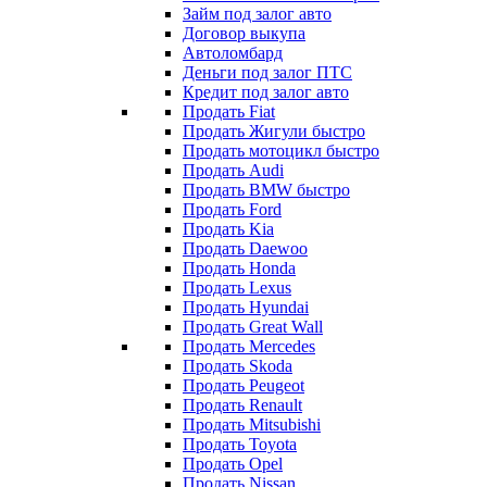
Займ под залог авто
Договор выкупа
Автоломбард
Деньги под залог ПТС
Кредит под залог авто
Продать Fiat
Продать Жигули быстро
Продать мотоцикл быстро
Продать Audi
Продать BMW быстро
Продать Ford
Продать Kia
Продать Daewoo
Продать Honda
Продать Lexus
Продать Hyundai
Продать Great Wall
Продать Mercedes
Продать Skoda
Продать Peugeot
Продать Renault
Продать Mitsubishi
Продать Toyota
Продать Opel
Продать Nissan