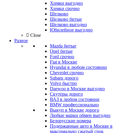
Химки выгодно
Химки срочно
Щелково
Щелково битые
Щелково выгодно
Юбилейное выгодно
Close
Разное
Mazda битые
Opel битые
Ford срочно
Fiat в Москве
Hyundai в любом состоянии
Chevrolet срочно
Subaru дорого
Volvo быстро
Daewoo в Москве выгодно
Скутеры дорого
ВАЗ в любом состоянии
BMW профессионально
Выкуп в Москве дорого
Любые марки обмен выгодно
Белорусские номера
Подержанные авто в Москве в
максимально сжатый срок