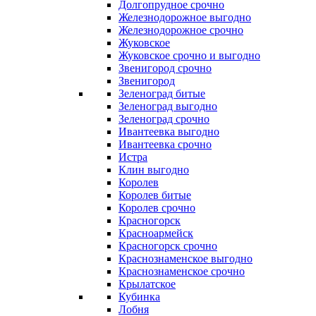
Долгопрудное срочно
Железнодорожное выгодно
Железнодорожное срочно
Жуковское
Жуковское срочно и выгодно
Звенигород срочно
Звенигород
Зеленоград битые
Зеленоград выгодно
Зеленоград срочно
Ивантеевка выгодно
Ивантеевка срочно
Истра
Клин выгодно
Королев
Королев битые
Королев срочно
Красногорск
Красноармейск
Красногорск срочно
Краснознаменское выгодно
Краснознаменское срочно
Крылатское
Кубинка
Лобня