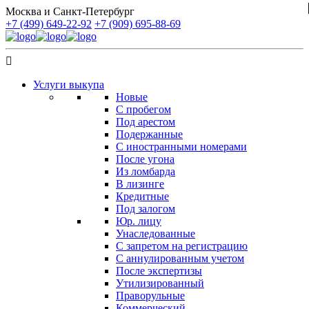
Москва и Санкт-Петербург
+7 (499) 649-22-92
+7 (909) 695-88-69
Услуги выкупа
Новые
С пробегом
Под арестом
Подержанные
С иностранными номерами
После угона
Из ломбарда
В лизинге
Кредитные
Под залогом
Юр. лицу
Унаследованные
С запретом на регистрацию
С аннулированным учетом
После экспертизы
Утилизированный
Праворульные
Коммерческий