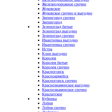
Железнодорожное срочно
Жуковское
Жуковское срочно и выгодно
Звенигород срочно
Звенигород
Зеленоград битые
Зеленоград выгодно
Зеленоград срочно
Ивантеевка выгодно
Ивантеевка срочно
Истра
Клин выгодно
Королев
Королев битые
Королев срочно
Красногорск
Красноармейск
Красногорск срочно
Краснознаменское выгодно
Краснознаменское срочно
Крылатское
Кубинка
Лобня
Лобня срочно