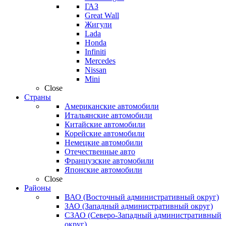
ГАЗ
Great Wall
Жигули
Lada
Honda
Infiniti
Mercedes
Nissan
Mini
Close
Страны
Американские автомобили
Итальянские автомобили
Китайские автомобили
Корейские автомобили
Немецкие автомобили
Отечественные авто
Французские автомобили
Японские автомобили
Close
Районы
ВАО (Восточный административный округ)
ЗАО (Западный административный округ)
СЗАО (Северо-Западный административный
округ)