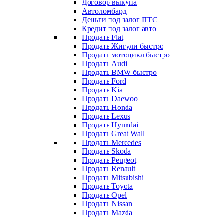
Договор выкупа
Автоломбард
Деньги под залог ПТС
Кредит под залог авто
Продать Fiat
Продать Жигули быстро
Продать мотоцикл быстро
Продать Audi
Продать BMW быстро
Продать Ford
Продать Kia
Продать Daewoo
Продать Honda
Продать Lexus
Продать Hyundai
Продать Great Wall
Продать Mercedes
Продать Skoda
Продать Peugeot
Продать Renault
Продать Mitsubishi
Продать Toyota
Продать Opel
Продать Nissan
Продать Mazda