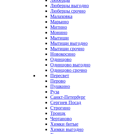
Люберцы
Люберцы выгодно
Люберцы срочно
Малаховка
Марьино
Митино
Монино
Мытищи
Мытищи выгодно
Мытищи срочно
Новокосино
Одинцово
Одинцово выгодно
Одинцово срочно
Пересвет
Перово
Пушкино
Руза
Санкт-Петербург
Сергиев Посад
Строгино
Троицк
Чертаново
Химки битые
Химки выгодно