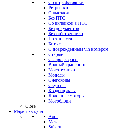
Со штрафстоянки
Ретро авто
С выездом
Без ПТС
Со вклейкой в ПТС
Без документов
Без собственника
На запчасти
Битые
С поврежденным vin номером
Старые
С аэрографией
Водный транспорт
Мототехника
Мопеды
Снегоходы
Скутеры
Квадроциклы
Лодочные моторы
Мотоблоки
Close
Марки выкупа
Audi
Mazda
Subaru