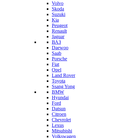
Volvo
Skoda
Suzuki
Kia
Peugeot
Renault
Jaguar
ВАЗ
Daewoo
Saab
Porsche
Fiat
Opel
Land Rover
Toyota
Ssang Yong
BMW
Hyundai
Ford
Datsun
Citroen
Chevrolet
Lexus
Mitsubishi
Volkswagen