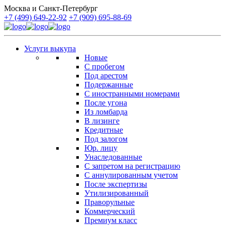
Москва и Санкт-Петербург
+7 (499) 649-22-92
+7 (909) 695-88-69
Услуги выкупа
Новые
С пробегом
Под арестом
Подержанные
С иностранными номерами
После угона
Из ломбарда
В лизинге
Кредитные
Под залогом
Юр. лицу
Унаследованные
С запретом на регистрацию
С аннулированным учетом
После экспертизы
Утилизированный
Праворульные
Коммерческий
Премиум класс