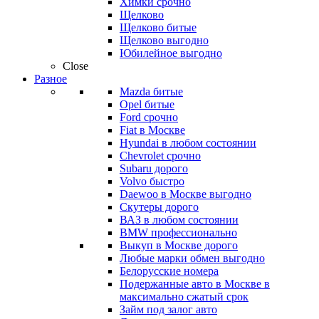
Химки срочно
Щелково
Щелково битые
Щелково выгодно
Юбилейное выгодно
Close
Разное
Mazda битые
Opel битые
Ford срочно
Fiat в Москве
Hyundai в любом состоянии
Chevrolet срочно
Subaru дорого
Volvo быстро
Daewoo в Москве выгодно
Скутеры дорого
ВАЗ в любом состоянии
BMW профессионально
Выкуп в Москве дорого
Любые марки обмен выгодно
Белорусские номера
Подержанные авто в Москве в
максимально сжатый срок
Займ под залог авто