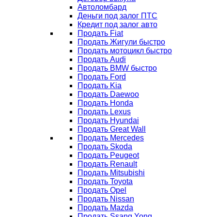
Автоломбард
Деньги под залог ПТС
Кредит под залог авто
Продать Fiat
Продать Жигули быстро
Продать мотоцикл быстро
Продать Audi
Продать BMW быстро
Продать Ford
Продать Kia
Продать Daewoo
Продать Honda
Продать Lexus
Продать Hyundai
Продать Great Wall
Продать Mercedes
Продать Skoda
Продать Peugeot
Продать Renault
Продать Mitsubishi
Продать Toyota
Продать Opel
Продать Nissan
Продать Mazda
Продать Ssang Yong