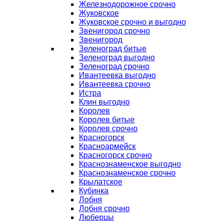
Железнодорожное срочно
Жуковское
Жуковское срочно и выгодно
Звенигород срочно
Звенигород
Зеленоград битые
Зеленоград выгодно
Зеленоград срочно
Ивантеевка выгодно
Ивантеевка срочно
Истра
Клин выгодно
Королев
Королев битые
Королев срочно
Красногорск
Красноармейск
Красногорск срочно
Краснознаменское выгодно
Краснознаменское срочно
Крылатское
Кубинка
Лобня
Лобня срочно
Люберцы