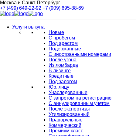
Москва и Санкт-Петербург
+7 (499) 649-22-92
+7 (909) 695-88-69
Услуги выкупа
Новые
С пробегом
Под арестом
Подержанные
С иностранными номерами
После угона
Из ломбарда
В лизинге
Кредитные
Под залогом
Юр. лицу
Унаследованные
С запретом на регистрацию
С аннулированным учетом
После экспертизы
Утилизированный
Праворульные
Коммерческий
Премиум класс