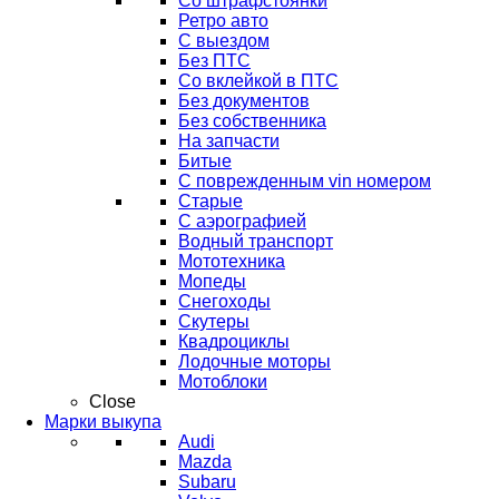
Со штрафстоянки
Ретро авто
С выездом
Без ПТС
Со вклейкой в ПТС
Без документов
Без собственника
На запчасти
Битые
С поврежденным vin номером
Старые
С аэрографией
Водный транспорт
Мототехника
Мопеды
Снегоходы
Скутеры
Квадроциклы
Лодочные моторы
Мотоблоки
Close
Марки выкупа
Audi
Mazda
Subaru