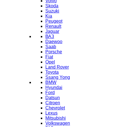
Volvo
Skoda
Suzuki
Kia
Peugeot
Renault
Jaguar
ВАЗ
Daewoo
Saab
Porsche
Fiat
Opel
Land Rover
Toyota
Ssang Yong
BMW
Hyundai
Ford
Datsun
Citroen
Chevrolet
Lexus
Mitsubishi
Volkswagen