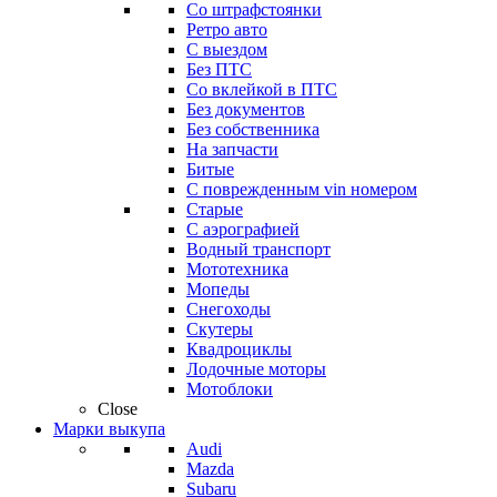
Со штрафстоянки
Ретро авто
С выездом
Без ПТС
Со вклейкой в ПТС
Без документов
Без собственника
На запчасти
Битые
С поврежденным vin номером
Старые
С аэрографией
Водный транспорт
Мототехника
Мопеды
Снегоходы
Скутеры
Квадроциклы
Лодочные моторы
Мотоблоки
Close
Марки выкупа
Audi
Mazda
Subaru