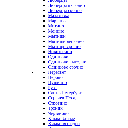
Люберцы
Люберцы выгодно
Люберцы срочно
Малаховка
Марьино
Митино
Монино
Мытищи
Мытищи выгодно
Мытищи срочно
Новокосино
Одинцово
Одинцово выгодно
Одинцово срочно
Пересвет
Перово
Пушкино
Руза
Санкт-Петербург
Сергиев Посад
Строгино
Троицк
Чертаново
Химки битые
Химки выгодно