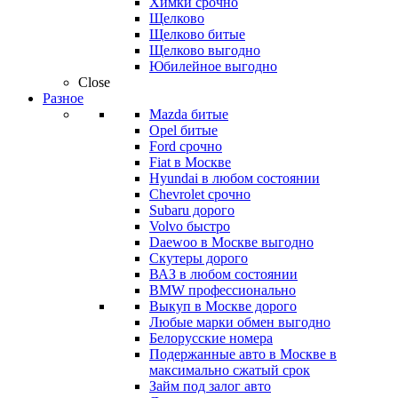
Химки срочно
Щелково
Щелково битые
Щелково выгодно
Юбилейное выгодно
Close
Разное
Mazda битые
Opel битые
Ford срочно
Fiat в Москве
Hyundai в любом состоянии
Chevrolet срочно
Subaru дорого
Volvo быстро
Daewoo в Москве выгодно
Скутеры дорого
ВАЗ в любом состоянии
BMW профессионально
Выкуп в Москве дорого
Любые марки обмен выгодно
Белорусские номера
Подержанные авто в Москве в
максимально сжатый срок
Займ под залог авто