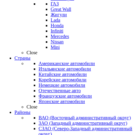
ГАЗ
Great Wall
Жигули
Lada
Honda
Infiniti
Mercedes
Nissan
Mini
Close
Страны
Американские автомобили
Итальянские автомобили
Китайские автомобили
Корейские автомобили
Немецкие автомобили
Отечественные авто
Французские автомобили
Японские автомобили
Close
Районы
ВАО (Восточный административный округ)
ЗАО (Западный административный округ)
СЗАО (Северо-Западный административный
округ)