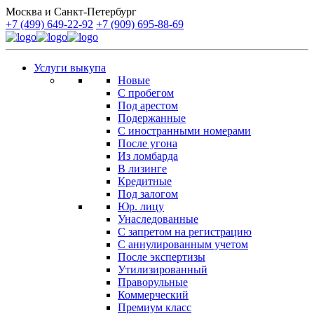
Москва и Санкт-Петербург
+7 (499) 649-22-92
+7 (909) 695-88-69
Услуги выкупа
Новые
С пробегом
Под арестом
Подержанные
С иностранными номерами
После угона
Из ломбарда
В лизинге
Кредитные
Под залогом
Юр. лицу
Унаследованные
С запретом на регистрацию
С аннулированным учетом
После экспертизы
Утилизированный
Праворульные
Коммерческий
Премиум класс