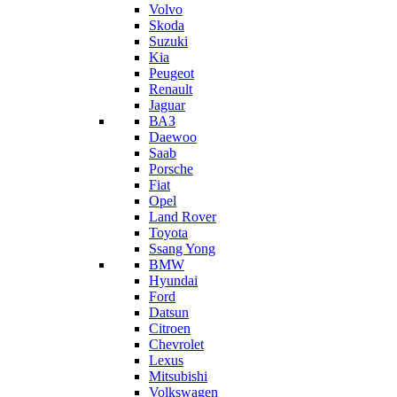
Volvo
Skoda
Suzuki
Kia
Peugeot
Renault
Jaguar
ВАЗ
Daewoo
Saab
Porsche
Fiat
Opel
Land Rover
Toyota
Ssang Yong
BMW
Hyundai
Ford
Datsun
Citroen
Chevrolet
Lexus
Mitsubishi
Volkswagen