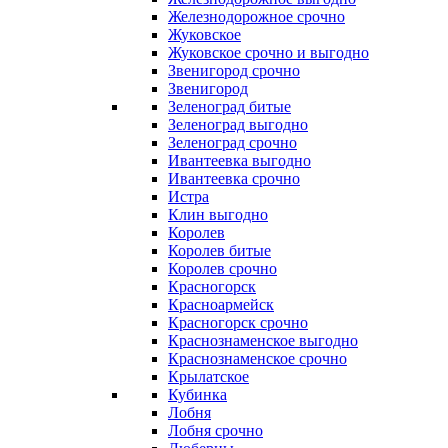
Железнодорожное срочно
Жуковское
Жуковское срочно и выгодно
Звенигород срочно
Звенигород
Зеленоград битые
Зеленоград выгодно
Зеленоград срочно
Ивантеевка выгодно
Ивантеевка срочно
Истра
Клин выгодно
Королев
Королев битые
Королев срочно
Красногорск
Красноармейск
Красногорск срочно
Краснознаменское выгодно
Краснознаменское срочно
Крылатское
Кубинка
Лобня
Лобня срочно