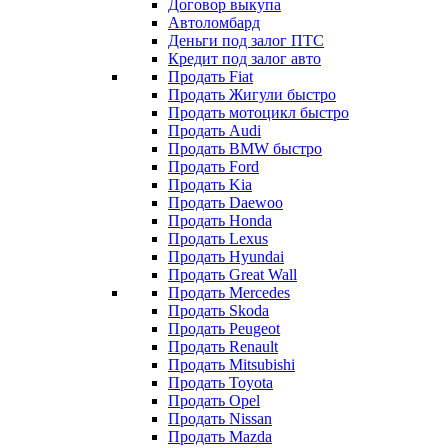
Договор выкупа
Автоломбард
Деньги под залог ПТС
Кредит под залог авто
Продать Fiat
Продать Жигули быстро
Продать мотоцикл быстро
Продать Audi
Продать BMW быстро
Продать Ford
Продать Kia
Продать Daewoo
Продать Honda
Продать Lexus
Продать Hyundai
Продать Great Wall
Продать Mercedes
Продать Skoda
Продать Peugeot
Продать Renault
Продать Mitsubishi
Продать Toyota
Продать Opel
Продать Nissan
Продать Mazda