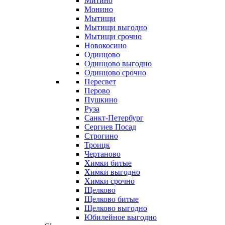
Митино
Монино
Мытищи
Мытищи выгодно
Мытищи срочно
Новокосино
Одинцово
Одинцово выгодно
Одинцово срочно
Пересвет
Перово
Пушкино
Руза
Санкт-Петербург
Сергиев Посад
Строгино
Троицк
Чертаново
Химки битые
Химки выгодно
Химки срочно
Щелково
Щелково битые
Щелково выгодно
Юбилейное выгодно