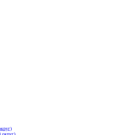
круг)
 округ)