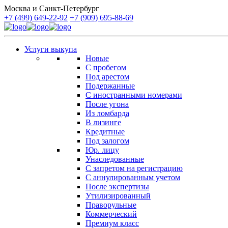
Москва и Санкт-Петербург
+7 (499) 649-22-92
+7 (909) 695-88-69
Услуги выкупа
Новые
С пробегом
Под арестом
Подержанные
С иностранными номерами
После угона
Из ломбарда
В лизинге
Кредитные
Под залогом
Юр. лицу
Унаследованные
С запретом на регистрацию
С аннулированным учетом
После экспертизы
Утилизированный
Праворульные
Коммерческий
Премиум класс