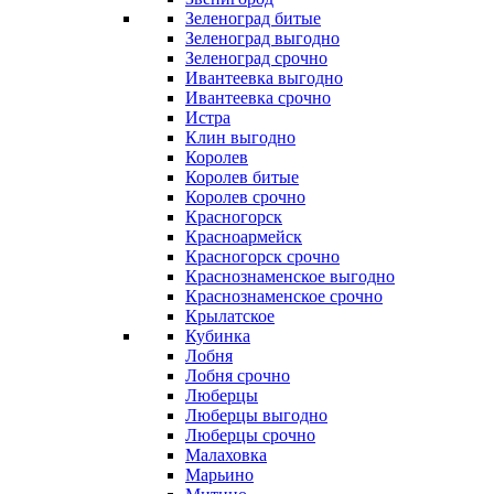
Зеленоград битые
Зеленоград выгодно
Зеленоград срочно
Ивантеевка выгодно
Ивантеевка срочно
Истра
Клин выгодно
Королев
Королев битые
Королев срочно
Красногорск
Красноармейск
Красногорск срочно
Краснознаменское выгодно
Краснознаменское срочно
Крылатское
Кубинка
Лобня
Лобня срочно
Люберцы
Люберцы выгодно
Люберцы срочно
Малаховка
Марьино