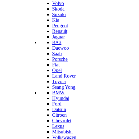
Volvo
Skoda
Suzuki
Kia
Peugeot
Renault
Jaguar
ВАЗ
Daewoo
Saab
Porsche
Fiat
Opel
Land Rover
Toyota
Ssang Yong
BMW
Hyundai
Ford
Datsun
Citroen
Chevrolet
Lexus
Mitsubishi
Volkswagen