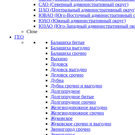
САО (Северный административный округ)
ЦАО (Центральный административный округ
ЮВАО (Юго-Восточный административный о
ЮАО (Южный административный округ)
ЮЗАО (Юго-Западный административный ок
Close
ГЕО
Балашиха битые
Балашиха выгодно
Балашиха срочно
Выхино
Дедовск
Дедовск выгодно
Дедовск срочно
Дубна
Дубна срочно и выгодно
Долгопрудное
Долгопрудное битые
Долгопрудное срочно
Железнодорожное выгодно
Железнодорожное срочно
Жуковское
Жуковское срочно и выгодно
Звенигород срочно
Звенигород