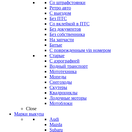
Со штрафстоянки
Ретро авто
С выездом
Без ПТС
Со вклейкой в ПТС
Без документов
Без собственника
На запчасти
Битые
С поврежденным vin номером
Старые
С аэрографией
Водный транспорт
Мототехника
Мопеды
Снегоходы
Скутеры
Квадроциклы
Лодочные моторы
Мотоблоки
Close
Марки выкупа
Audi
Mazda
Subaru