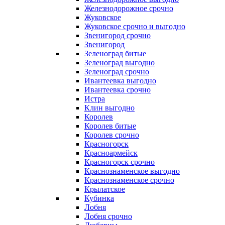
Железнодорожное срочно
Жуковское
Жуковское срочно и выгодно
Звенигород срочно
Звенигород
Зеленоград битые
Зеленоград выгодно
Зеленоград срочно
Ивантеевка выгодно
Ивантеевка срочно
Истра
Клин выгодно
Королев
Королев битые
Королев срочно
Красногорск
Красноармейск
Красногорск срочно
Краснознаменское выгодно
Краснознаменское срочно
Крылатское
Кубинка
Лобня
Лобня срочно