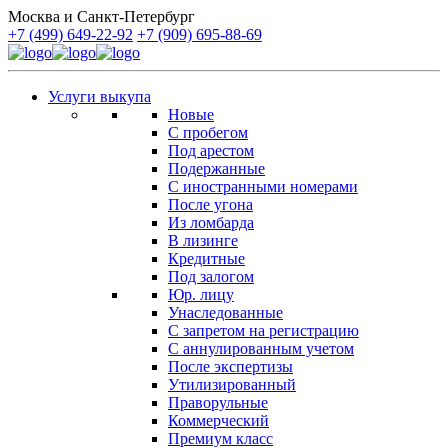
Москва и Санкт-Петербург
+7 (499) 649-22-92
+7 (909) 695-88-69
Услуги выкупа
Новые
С пробегом
Под арестом
Подержанные
С иностранными номерами
После угона
Из ломбарда
В лизинге
Кредитные
Под залогом
Юр. лицу
Унаследованные
С запретом на регистрацию
С аннулированным учетом
После экспертизы
Утилизированный
Праворульные
Коммерческий
Премиум класс