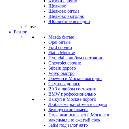
Химки срочно
Щелково
Щелково битые
Щелково выгодно
Юбилейное выгодно
Close
Разное
Mazda битые
Opel битые
Ford срочно
Fiat в Москве
Hyundai в любом состоянии
Chevrolet срочно
Subaru дорого
Volvo быстро
Daewoo в Москве выгодно
Скутеры дорого
ВАЗ в любом состоянии
BMW профессионально
Выкуп в Москве дорого
Любые марки обмен выгодно
Белорусские номера
Подержанные авто в Москве в
максимально сжатый срок
Займ под залог авто