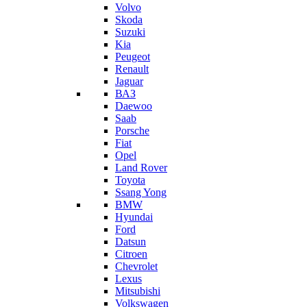
Volvo
Skoda
Suzuki
Kia
Peugeot
Renault
Jaguar
ВАЗ
Daewoo
Saab
Porsche
Fiat
Opel
Land Rover
Toyota
Ssang Yong
BMW
Hyundai
Ford
Datsun
Citroen
Chevrolet
Lexus
Mitsubishi
Volkswagen