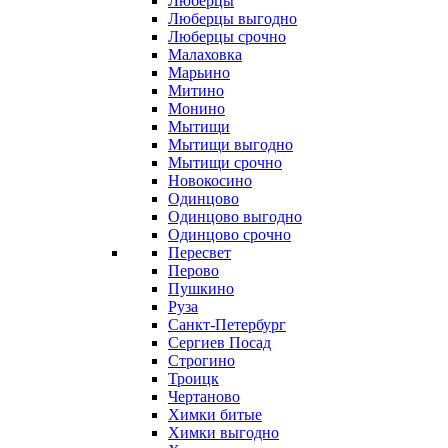
Люберцы
Люберцы выгодно
Люберцы срочно
Малаховка
Марьино
Митино
Монино
Мытищи
Мытищи выгодно
Мытищи срочно
Новокосино
Одинцово
Одинцово выгодно
Одинцово срочно
Пересвет
Перово
Пушкино
Руза
Санкт-Петербург
Сергиев Посад
Строгино
Троицк
Чертаново
Химки битые
Химки выгодно