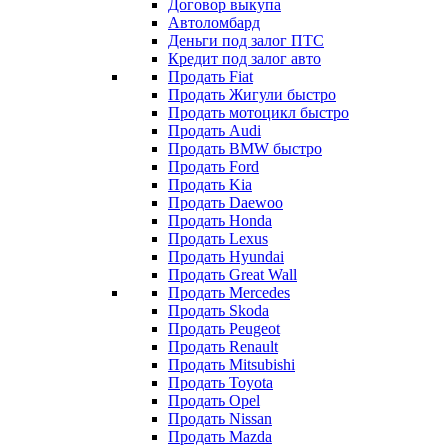
Договор выкупа
Автоломбард
Деньги под залог ПТС
Кредит под залог авто
Продать Fiat
Продать Жигули быстро
Продать мотоцикл быстро
Продать Audi
Продать BMW быстро
Продать Ford
Продать Kia
Продать Daewoo
Продать Honda
Продать Lexus
Продать Hyundai
Продать Great Wall
Продать Mercedes
Продать Skoda
Продать Peugeot
Продать Renault
Продать Mitsubishi
Продать Toyota
Продать Opel
Продать Nissan
Продать Mazda