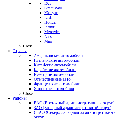
ГАЗ
Great Wall
Жигули
Lada
Honda
Infiniti
Mercedes
Nissan
Mini
Close
Страны
Американские автомобили
Итальянские автомобили
Китайские автомобили
Корейские автомобили
Немецкие автомобили
Отечественные авто
Французские автомобили
Японские автомобили
Close
Районы
ВАО (Восточный административный округ)
ЗАО (Западный административный округ)
СЗАО (Северо-Западный административный
округ)