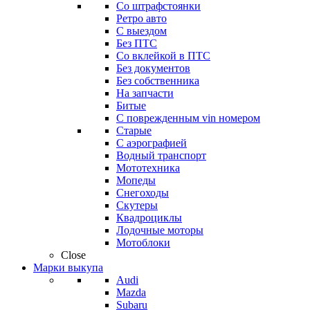
Со штрафстоянки
Ретро авто
С выездом
Без ПТС
Со вклейкой в ПТС
Без документов
Без собственника
На запчасти
Битые
С поврежденным vin номером
Старые
С аэрографией
Водный транспорт
Мототехника
Мопеды
Снегоходы
Скутеры
Квадроциклы
Лодочные моторы
Мотоблоки
Close
Марки выкупа
Audi
Mazda
Subaru