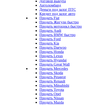
Договор выкупа
Автоломбард
Деньги под залог ПТС
Кредит под залог авто
Продать Fiat
Продать Жигули быстро
Продать мотоцикл быстро
Продать Audi
Продать BMW быстро
Продать Ford
Продать Kia
Продать Daewoo
Продать Honda
Продать Lexus
Продать Hyundai
Продать Great Wall
Продать Mercedes
Продать Skoda
Продать Peugeot
Продать Renault
Продать Mitsubishi
Продать Toyota
Продать Opel
Продать Nissan
Продать Mazda