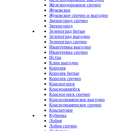
Железнодорожное срочно
Жуковское
Жуковское срочно и выгодно
Звенигород срочно
Звенигород
Зеленоград битые
Зеленоград выгодно
Зеленоград срочно
Ивантеевка выгодно
Ивантеевка срочно
Истра
Клин выгодно
Королев
Королев битые
Королев срочно
Красногорск
Красноармейск
Красногорск срочно
Краснознаменское выгодно
Краснознаменское срочно
Крылатское
Кубинка
Лобня
Лобня срочно