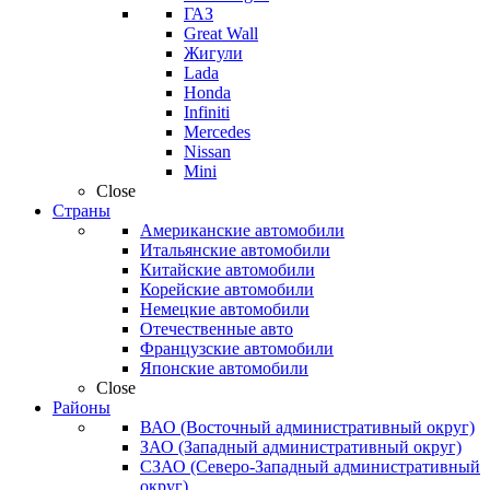
ГАЗ
Great Wall
Жигули
Lada
Honda
Infiniti
Mercedes
Nissan
Mini
Close
Страны
Американские автомобили
Итальянские автомобили
Китайские автомобили
Корейские автомобили
Немецкие автомобили
Отечественные авто
Французские автомобили
Японские автомобили
Close
Районы
ВАО (Восточный административный округ)
ЗАО (Западный административный округ)
СЗАО (Северо-Западный административный
округ)