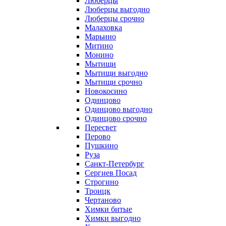
Люберцы
Люберцы выгодно
Люберцы срочно
Малаховка
Марьино
Митино
Монино
Мытищи
Мытищи выгодно
Мытищи срочно
Новокосино
Одинцово
Одинцово выгодно
Одинцово срочно
Пересвет
Перово
Пушкино
Руза
Санкт-Петербург
Сергиев Посад
Строгино
Троицк
Чертаново
Химки битые
Химки выгодно