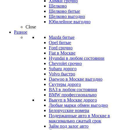
Химки срочно
Щелково
Щелково битые
Щелково выгодно
Юбилейное выгодно
Close
Разное
Mazda битые
Opel битые
Ford срочно
Fiat в Москве
Hyundai в любом состоянии
Chevrolet срочно
Subaru дорого
Volvo быстро
Daewoo в Москве выгодно
Скутеры дорого
ВАЗ в любом состоянии
BMW профессионально
Выкуп в Москве дорого
Любые марки обмен выгодно
Белорусские номера
Подержанные авто в Москве в
максимально сжатый срок
Займ под залог авто