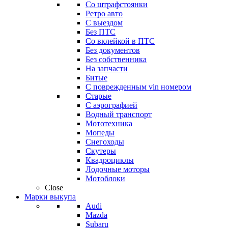
Со штрафстоянки
Ретро авто
С выездом
Без ПТС
Со вклейкой в ПТС
Без документов
Без собственника
На запчасти
Битые
С поврежденным vin номером
Старые
С аэрографией
Водный транспорт
Мототехника
Мопеды
Снегоходы
Скутеры
Квадроциклы
Лодочные моторы
Мотоблоки
Close
Марки выкупа
Audi
Mazda
Subaru