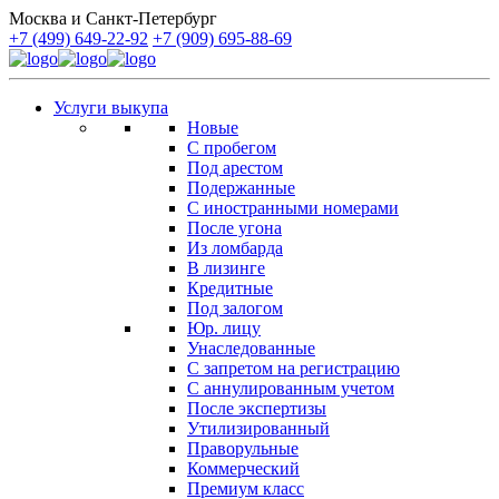
Москва и Санкт-Петербург
+7 (499) 649-22-92
+7 (909) 695-88-69
Услуги выкупа
Новые
С пробегом
Под арестом
Подержанные
С иностранными номерами
После угона
Из ломбарда
В лизинге
Кредитные
Под залогом
Юр. лицу
Унаследованные
С запретом на регистрацию
С аннулированным учетом
После экспертизы
Утилизированный
Праворульные
Коммерческий
Премиум класс