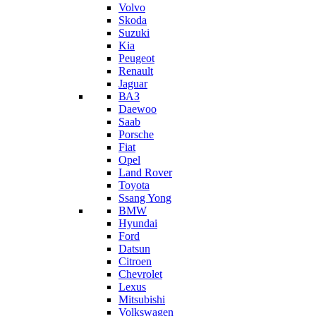
Volvo
Skoda
Suzuki
Kia
Peugeot
Renault
Jaguar
ВАЗ
Daewoo
Saab
Porsche
Fiat
Opel
Land Rover
Toyota
Ssang Yong
BMW
Hyundai
Ford
Datsun
Citroen
Chevrolet
Lexus
Mitsubishi
Volkswagen