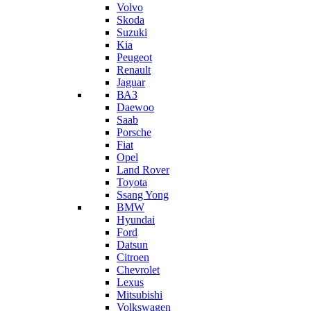
Volvo
Skoda
Suzuki
Kia
Peugeot
Renault
Jaguar
ВАЗ
Daewoo
Saab
Porsche
Fiat
Opel
Land Rover
Toyota
Ssang Yong
BMW
Hyundai
Ford
Datsun
Citroen
Chevrolet
Lexus
Mitsubishi
Volkswagen