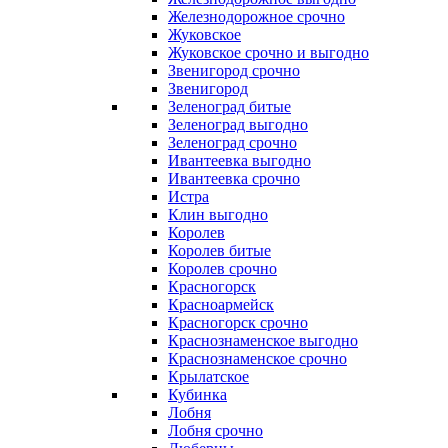
Железнодорожное срочно
Жуковское
Жуковское срочно и выгодно
Звенигород срочно
Звенигород
Зеленоград битые
Зеленоград выгодно
Зеленоград срочно
Ивантеевка выгодно
Ивантеевка срочно
Истра
Клин выгодно
Королев
Королев битые
Королев срочно
Красногорск
Красноармейск
Красногорск срочно
Краснознаменское выгодно
Краснознаменское срочно
Крылатское
Кубинка
Лобня
Лобня срочно