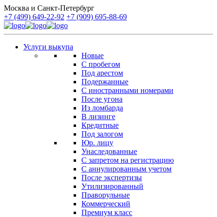
Москва и Санкт-Петербург
+7 (499) 649-22-92
+7 (909) 695-88-69
Услуги выкупа
Новые
С пробегом
Под арестом
Подержанные
С иностранными номерами
После угона
Из ломбарда
В лизинге
Кредитные
Под залогом
Юр. лицу
Унаследованные
С запретом на регистрацию
С аннулированным учетом
После экспертизы
Утилизированный
Праворульные
Коммерческий
Премиум класс