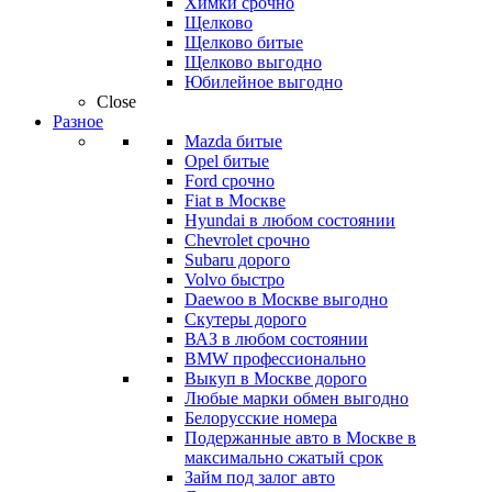
Химки срочно
Щелково
Щелково битые
Щелково выгодно
Юбилейное выгодно
Close
Разное
Mazda битые
Opel битые
Ford срочно
Fiat в Москве
Hyundai в любом состоянии
Chevrolet срочно
Subaru дорого
Volvo быстро
Daewoo в Москве выгодно
Скутеры дорого
ВАЗ в любом состоянии
BMW профессионально
Выкуп в Москве дорого
Любые марки обмен выгодно
Белорусские номера
Подержанные авто в Москве в
максимально сжатый срок
Займ под залог авто