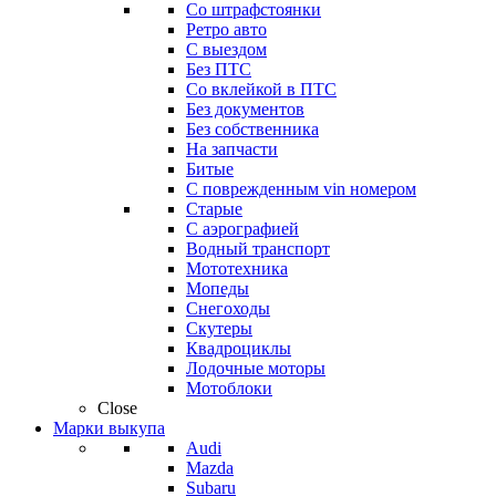
Со штрафстоянки
Ретро авто
С выездом
Без ПТС
Со вклейкой в ПТС
Без документов
Без собственника
На запчасти
Битые
С поврежденным vin номером
Старые
С аэрографией
Водный транспорт
Мототехника
Мопеды
Снегоходы
Скутеры
Квадроциклы
Лодочные моторы
Мотоблоки
Close
Марки выкупа
Audi
Mazda
Subaru