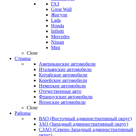
ГАЗ
Great Wall
Жигули
Lada
Honda
Infiniti
Mercedes
Nissan
Mini
Close
Страны
Американские автомобили
Итальянские автомобили
Китайские автомобили
Корейские автомобили
Немецкие автомобили
Отечественные авто
Французские автомобили
Японские автомобили
Close
Районы
ВАО (Восточный административный округ)
ЗАО (Западный административный округ)
СЗАО (Северо-Западный административный
округ)