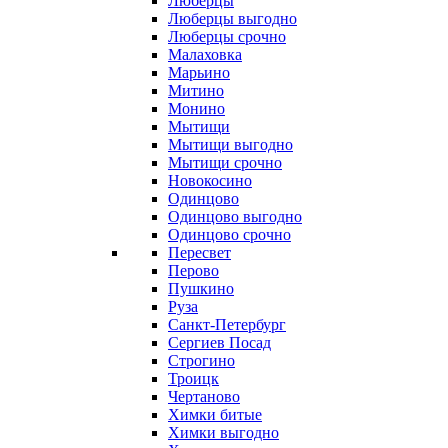
Люберцы
Люберцы выгодно
Люберцы срочно
Малаховка
Марьино
Митино
Монино
Мытищи
Мытищи выгодно
Мытищи срочно
Новокосино
Одинцово
Одинцово выгодно
Одинцово срочно
Пересвет
Перово
Пушкино
Руза
Санкт-Петербург
Сергиев Посад
Строгино
Троицк
Чертаново
Химки битые
Химки выгодно