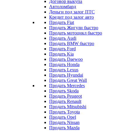
Договор выкупа
Автоломбард
Деньги под залог ПТС
Кредит под залог авто
Продать Fiat
Продать Жигули быстро
Продать мотоцикл быстро
Продать Audi
Продать BMW быстро
Продать Ford
Продать Kia
Продать Daewoo
Продать Honda
Продать Lexus
Продать Hyundai
Продать Great Wall
Продать Mercedes
Продать Skoda
Продать Peugeot
Продать Renault
Продать Mitsubishi
Продать Toyota
Продать Opel
Продать Nissan
Продать Mazda