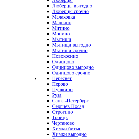
Люберцы
Люберцы выгодно
Люберцы срочно
Малаховка
Марьино
Митино
Монино
Мытищи
Мытищи выгодно
Мытищи срочно
Новокосино
Одинцово
Одинцово выгодно
Одинцово срочно
Пересвет
Перово
Пушкино
Руза
Санкт-Петербург
Сергиев Посад
Строгино
Троицк
Чертаново
Химки битые
Химки выгодно