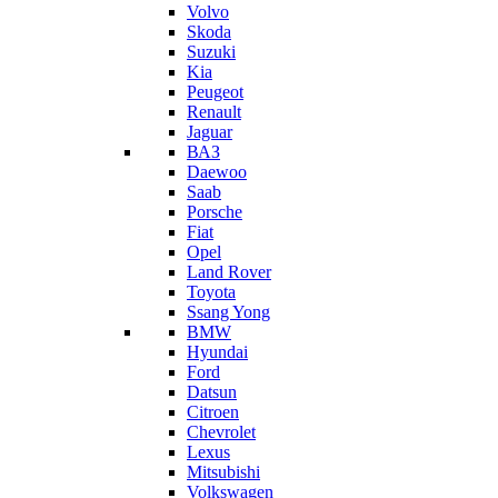
Volvo
Skoda
Suzuki
Kia
Peugeot
Renault
Jaguar
ВАЗ
Daewoo
Saab
Porsche
Fiat
Opel
Land Rover
Toyota
Ssang Yong
BMW
Hyundai
Ford
Datsun
Citroen
Chevrolet
Lexus
Mitsubishi
Volkswagen