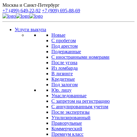
Москва и Санкт-Петербург
+7 (499) 649-22-92
+7 (909) 695-88-69
Услуги выкупа
Новые
С пробегом
Под арестом
Подержанные
С иностранными номерами
После угона
Из ломбарда
В лизинге
Кредитные
Под залогом
Юр. лицу
Унаследованные
С запретом на регистрацию
С аннулированным учетом
После экспертизы
Утилизированный
Праворульные
Коммерческий
Премиум класс