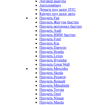
Договор выкупа
Автоломбард
Деньги под залог ПТС
Кредит под залог авто
Продать Fiat
Продать Жигули быстро
Продать мотоцикл быстро
Продать Audi
Продать BMW быстро
Продать Ford
Продать Kia
Продать Daewoo
Продать Honda
Продать Lexus
Продать Hyundai
Продать Great Wall
Продать Mercedes
Продать Skoda
Продать Peugeot
Продать Renault
Продать Mitsubishi
Продать Toyota
Продать Opel
Продать Nissan
Продать Mazda