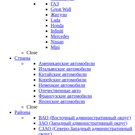
ГАЗ
Great Wall
Жигули
Lada
Honda
Infiniti
Mercedes
Nissan
Mini
Close
Страны
Американские автомобили
Итальянские автомобили
Китайские автомобили
Корейские автомобили
Немецкие автомобили
Отечественные авто
Французские автомобили
Японские автомобили
Close
Районы
ВАО (Восточный административный округ)
ЗАО (Западный административный округ)
СЗАО (Северо-Западный административный
округ)