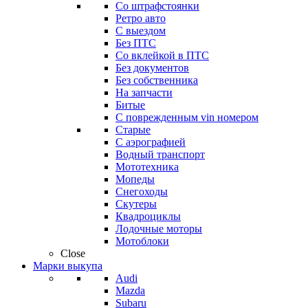
Со штрафстоянки
Ретро авто
С выездом
Без ПТС
Со вклейкой в ПТС
Без документов
Без собственника
На запчасти
Битые
С поврежденным vin номером
Старые
С аэрографией
Водный транспорт
Мототехника
Мопеды
Снегоходы
Скутеры
Квадроциклы
Лодочные моторы
Мотоблоки
Close
Марки выкупа
Audi
Mazda
Subaru