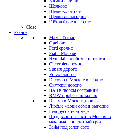
Химки срочно
Щелково
Щелково битые
Щелково выгодно
Юбилейное выгодно
Close
Разное
Mazda битые
Opel битые
Ford срочно
Fiat в Москве
Hyundai в любом состоянии
Chevrolet срочно
Subaru дорого
Volvo быстро
Daewoo в Москве выгодно
Скутеры дорого
ВАЗ в любом состоянии
BMW профессионально
Выкуп в Москве дорого
Любые марки обмен выгодно
Белорусские номера
Подержанные авто в Москве в
максимально сжатый срок
Займ под залог авто