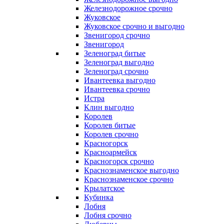
Железнодорожное срочно
Жуковское
Жуковское срочно и выгодно
Звенигород срочно
Звенигород
Зеленоград битые
Зеленоград выгодно
Зеленоград срочно
Ивантеевка выгодно
Ивантеевка срочно
Истра
Клин выгодно
Королев
Королев битые
Королев срочно
Красногорск
Красноармейск
Красногорск срочно
Краснознаменское выгодно
Краснознаменское срочно
Крылатское
Кубинка
Лобня
Лобня срочно