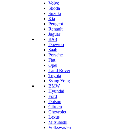
Volvo
Skoda
Suzuki
Kia
Peugeot
Renault
Jaguar
ВАЗ
Daewoo
Saab
Porsche
Fiat
Opel
Land Rover
Toyota
Ssang Yong
BMW
Hyundai
Ford
Datsun
Citroen
Chevrolet
Lexus
Mitsubishi
Volkswagen