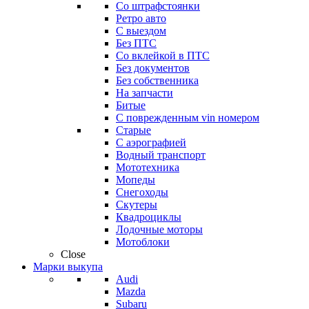
Со штрафстоянки
Ретро авто
С выездом
Без ПТС
Со вклейкой в ПТС
Без документов
Без собственника
На запчасти
Битые
С поврежденным vin номером
Старые
С аэрографией
Водный транспорт
Мототехника
Мопеды
Снегоходы
Скутеры
Квадроциклы
Лодочные моторы
Мотоблоки
Close
Марки выкупа
Audi
Mazda
Subaru