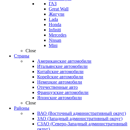
ГАЗ
Great Wall
Жигули
Lada
Honda
Infiniti
Mercedes
Nissan
Mini
Close
Страны
Американские автомобили
Итальянские автомобили
Китайские автомобили
Корейские автомобили
Немецкие автомобили
Отечественные авто
Французские автомобили
Японские автомобили
Close
Районы
ВАО (Восточный административный округ)
ЗАО (Западный административный округ)
СЗАО (Северо-Западный административный
округ)