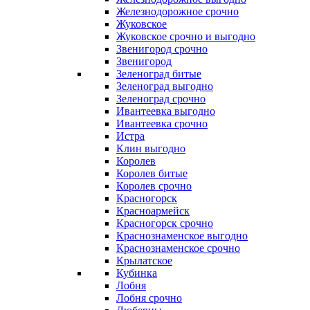
Железнодорожное срочно
Жуковское
Жуковское срочно и выгодно
Звенигород срочно
Звенигород
Зеленоград битые
Зеленоград выгодно
Зеленоград срочно
Ивантеевка выгодно
Ивантеевка срочно
Истра
Клин выгодно
Королев
Королев битые
Королев срочно
Красногорск
Красноармейск
Красногорск срочно
Краснознаменское выгодно
Краснознаменское срочно
Крылатское
Кубинка
Лобня
Лобня срочно