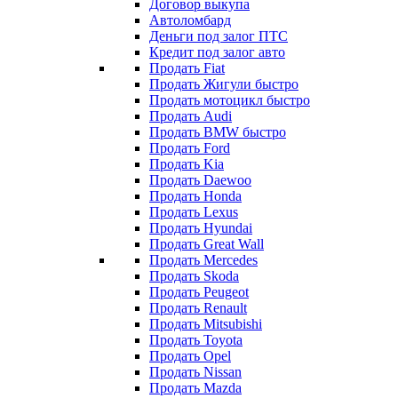
Договор выкупа
Автоломбард
Деньги под залог ПТС
Кредит под залог авто
Продать Fiat
Продать Жигули быстро
Продать мотоцикл быстро
Продать Audi
Продать BMW быстро
Продать Ford
Продать Kia
Продать Daewoo
Продать Honda
Продать Lexus
Продать Hyundai
Продать Great Wall
Продать Mercedes
Продать Skoda
Продать Peugeot
Продать Renault
Продать Mitsubishi
Продать Toyota
Продать Opel
Продать Nissan
Продать Mazda