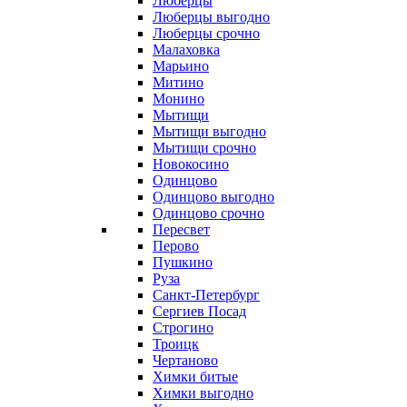
Люберцы
Люберцы выгодно
Люберцы срочно
Малаховка
Марьино
Митино
Монино
Мытищи
Мытищи выгодно
Мытищи срочно
Новокосино
Одинцово
Одинцово выгодно
Одинцово срочно
Пересвет
Перово
Пушкино
Руза
Санкт-Петербург
Сергиев Посад
Строгино
Троицк
Чертаново
Химки битые
Химки выгодно