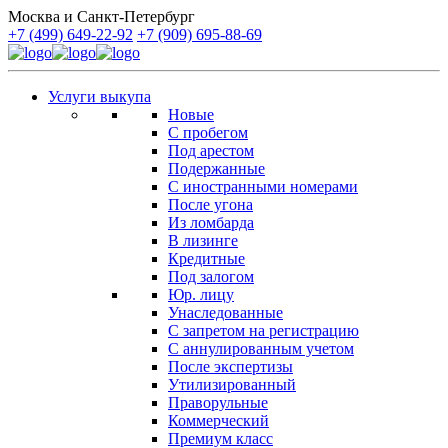
Москва и Санкт-Петербург
+7 (499) 649-22-92
+7 (909) 695-88-69
Услуги выкупа
Новые
С пробегом
Под арестом
Подержанные
С иностранными номерами
После угона
Из ломбарда
В лизинге
Кредитные
Под залогом
Юр. лицу
Унаследованные
С запретом на регистрацию
С аннулированным учетом
После экспертизы
Утилизированный
Праворульные
Коммерческий
Премиум класс