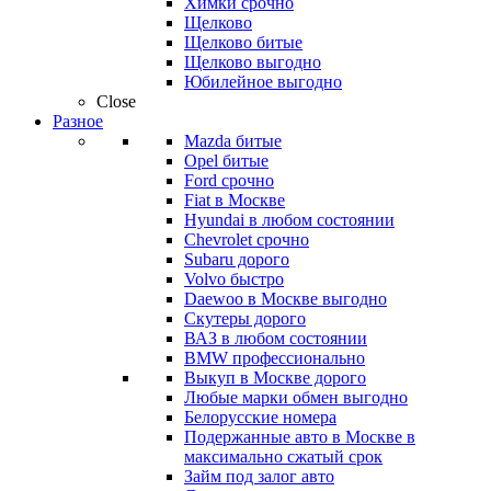
Химки срочно
Щелково
Щелково битые
Щелково выгодно
Юбилейное выгодно
Close
Разное
Mazda битые
Opel битые
Ford срочно
Fiat в Москве
Hyundai в любом состоянии
Chevrolet срочно
Subaru дорого
Volvo быстро
Daewoo в Москве выгодно
Скутеры дорого
ВАЗ в любом состоянии
BMW профессионально
Выкуп в Москве дорого
Любые марки обмен выгодно
Белорусские номера
Подержанные авто в Москве в
максимально сжатый срок
Займ под залог авто