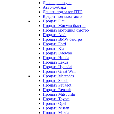
Договор выкупа
Автоломбард
Деньги под залог ПТС
Кредит под залог авто
Продать Fiat
Продать Жигули быстро
Продать мотоцикл быстро
Продать Audi
Продать BMW быстро
Продать Ford
Продать Kia
Продать Daewoo
Продать Honda
Продать Lexus
Продать Hyundai
Продать Great Wall
Продать Mercedes
Продать Skoda
Продать Peugeot
Продать Renault
Продать Mitsubishi
Продать Toyota
Продать Opel
Продать Nissan
Продать Mazda