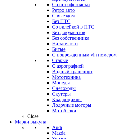
Со штрафстоянки
Ретро авто
С выездом
Без ПТС
Со вклейкой в ПТС
Без документов
Без собственника
На запчасти
Битые
С поврежденным vin номером
Старые
С аэрографией
Водный транспорт
Мототехника
Мопеды
Снегоходы
Скутеры
Квадроциклы
Лодочные моторы
Мотоблоки
Close
Марки выкупа
Audi
Mazda
Subaru