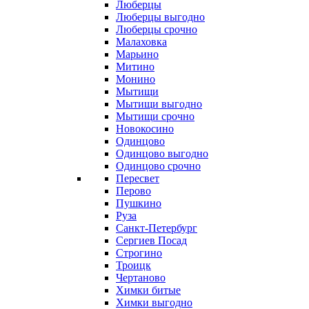
Люберцы
Люберцы выгодно
Люберцы срочно
Малаховка
Марьино
Митино
Монино
Мытищи
Мытищи выгодно
Мытищи срочно
Новокосино
Одинцово
Одинцово выгодно
Одинцово срочно
Пересвет
Перово
Пушкино
Руза
Санкт-Петербург
Сергиев Посад
Строгино
Троицк
Чертаново
Химки битые
Химки выгодно