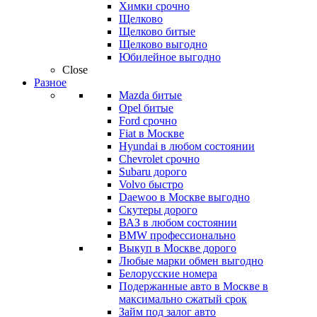
Химки срочно
Щелково
Щелково битые
Щелково выгодно
Юбилейное выгодно
Close
Разное
Mazda битые
Opel битые
Ford срочно
Fiat в Москве
Hyundai в любом состоянии
Chevrolet срочно
Subaru дорого
Volvo быстро
Daewoo в Москве выгодно
Скутеры дорого
ВАЗ в любом состоянии
BMW профессионально
Выкуп в Москве дорого
Любые марки обмен выгодно
Белорусские номера
Подержанные авто в Москве в
максимально сжатый срок
Займ под залог авто