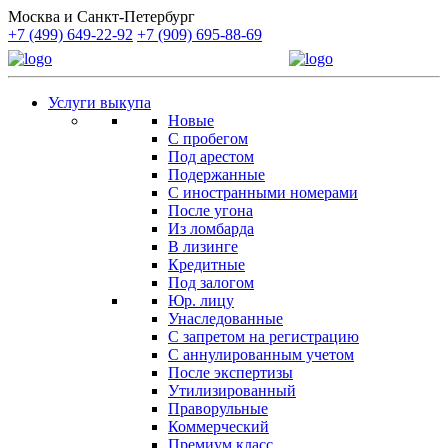
Москва и Санкт-Петербург
+7 (499) 649-22-92
+7 (909) 695-88-69
Услуги выкупа
Новые
С пробегом
Под арестом
Подержанные
С иностранными номерами
После угона
Из ломбарда
В лизинге
Кредитные
Под залогом
Юр. лицу
Унаследованные
С запретом на регистрацию
С аннулированным учетом
После экспертизы
Утилизированный
Праворульные
Коммерческий
Премиум класс