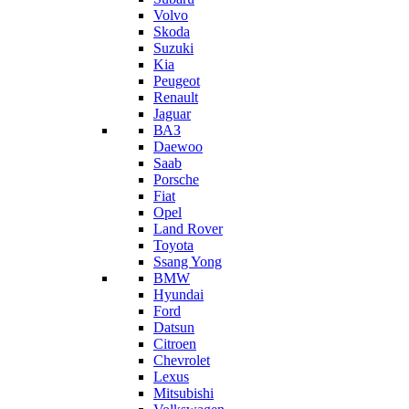
Volvo
Skoda
Suzuki
Kia
Peugeot
Renault
Jaguar
ВАЗ
Daewoo
Saab
Porsche
Fiat
Opel
Land Rover
Toyota
Ssang Yong
BMW
Hyundai
Ford
Datsun
Citroen
Chevrolet
Lexus
Mitsubishi