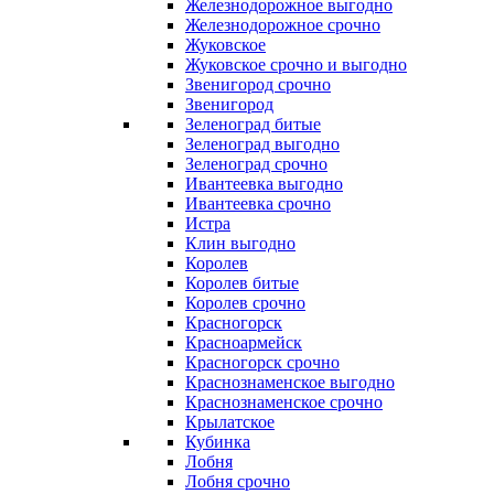
Железнодорожное выгодно
Железнодорожное срочно
Жуковское
Жуковское срочно и выгодно
Звенигород срочно
Звенигород
Зеленоград битые
Зеленоград выгодно
Зеленоград срочно
Ивантеевка выгодно
Ивантеевка срочно
Истра
Клин выгодно
Королев
Королев битые
Королев срочно
Красногорск
Красноармейск
Красногорск срочно
Краснознаменское выгодно
Краснознаменское срочно
Крылатское
Кубинка
Лобня
Лобня срочно