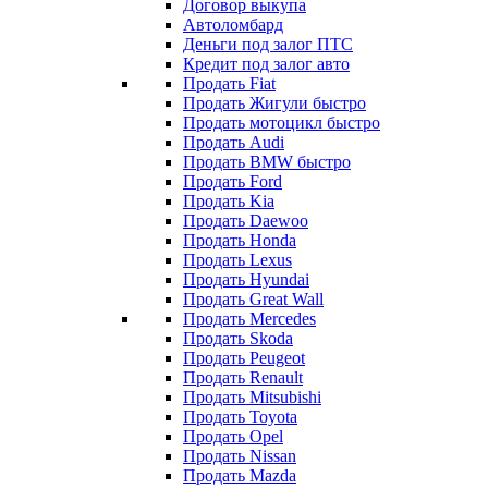
Договор выкупа
Автоломбард
Деньги под залог ПТС
Кредит под залог авто
Продать Fiat
Продать Жигули быстро
Продать мотоцикл быстро
Продать Audi
Продать BMW быстро
Продать Ford
Продать Kia
Продать Daewoo
Продать Honda
Продать Lexus
Продать Hyundai
Продать Great Wall
Продать Mercedes
Продать Skoda
Продать Peugeot
Продать Renault
Продать Mitsubishi
Продать Toyota
Продать Opel
Продать Nissan
Продать Mazda