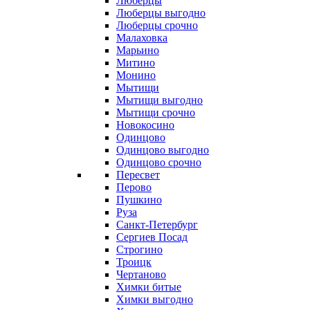
Люберцы
Люберцы выгодно
Люберцы срочно
Малаховка
Марьино
Митино
Монино
Мытищи
Мытищи выгодно
Мытищи срочно
Новокосино
Одинцово
Одинцово выгодно
Одинцово срочно
Пересвет
Перово
Пушкино
Руза
Санкт-Петербург
Сергиев Посад
Строгино
Троицк
Чертаново
Химки битые
Химки выгодно