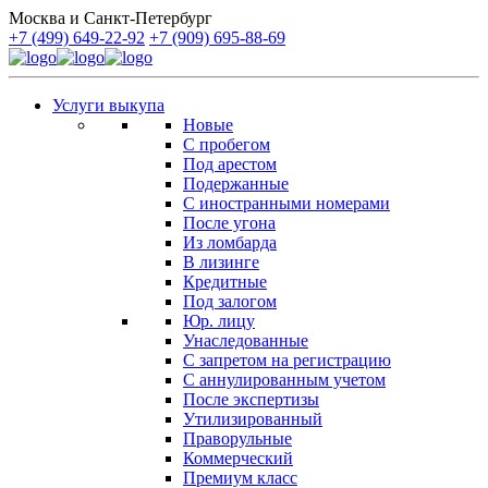
Москва и Санкт-Петербург
+7 (499) 649-22-92
+7 (909) 695-88-69
Услуги выкупа
Новые
С пробегом
Под арестом
Подержанные
С иностранными номерами
После угона
Из ломбарда
В лизинге
Кредитные
Под залогом
Юр. лицу
Унаследованные
С запретом на регистрацию
С аннулированным учетом
После экспертизы
Утилизированный
Праворульные
Коммерческий
Премиум класс