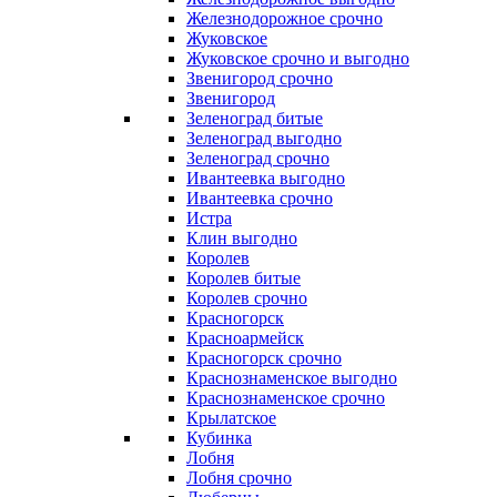
Железнодорожное срочно
Жуковское
Жуковское срочно и выгодно
Звенигород срочно
Звенигород
Зеленоград битые
Зеленоград выгодно
Зеленоград срочно
Ивантеевка выгодно
Ивантеевка срочно
Истра
Клин выгодно
Королев
Королев битые
Королев срочно
Красногорск
Красноармейск
Красногорск срочно
Краснознаменское выгодно
Краснознаменское срочно
Крылатское
Кубинка
Лобня
Лобня срочно