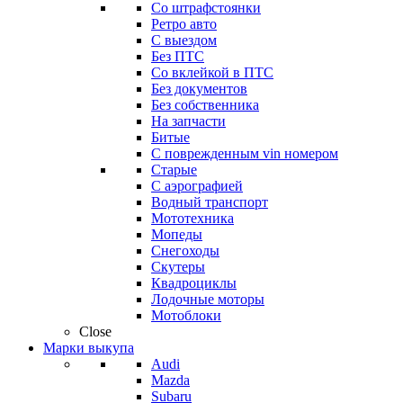
Со штрафстоянки
Ретро авто
С выездом
Без ПТС
Со вклейкой в ПТС
Без документов
Без собственника
На запчасти
Битые
С поврежденным vin номером
Старые
С аэрографией
Водный транспорт
Мототехника
Мопеды
Снегоходы
Скутеры
Квадроциклы
Лодочные моторы
Мотоблоки
Close
Марки выкупа
Audi
Mazda
Subaru