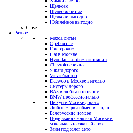
Химки срочно
Щелково
Щелково битые
Щелково выгодно
Юбилейное выгодно
Close
Разное
Mazda битые
Opel битые
Ford срочно
Fiat в Москве
Hyundai в любом состоянии
Chevrolet срочно
Subaru дорого
Volvo быстро
Daewoo в Москве выгодно
Скутеры дорого
ВАЗ в любом состоянии
BMW профессионально
Выкуп в Москве дорого
Любые марки обмен выгодно
Белорусские номера
Подержанные авто в Москве в
максимально сжатый срок
Займ под залог авто