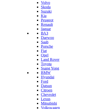
Volvo
Skoda
Suzuki
Kia
Peugeot
Renault
Jaguar
ВАЗ
Daewoo
Saab
Porsche
Fiat
Opel
Land Rover
Toyota
Ssang Yong
BMW
Hyundai
Ford
Datsun
Citroen
Chevrolet
Lexus
Mitsubishi
Volkswagen