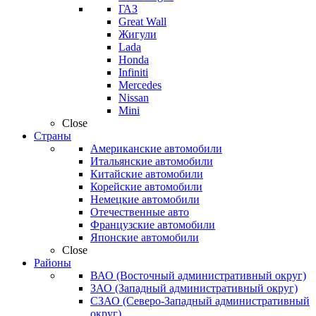
ГАЗ
Great Wall
Жигули
Lada
Honda
Infiniti
Mercedes
Nissan
Mini
Close
Страны
Американские автомобили
Итальянские автомобили
Китайские автомобили
Корейские автомобили
Немецкие автомобили
Отечественные авто
Французские автомобили
Японские автомобили
Close
Районы
ВАО (Восточный административный округ)
ЗАО (Западный административный округ)
СЗАО (Северо-Западный административный
округ)