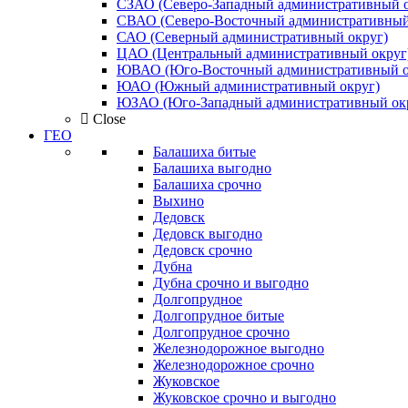
СЗАО (Северо-Западный административный о
СВАО (Северо-Восточный административный
САО (Северный административный округ)
ЦАО (Центральный административный округ
ЮВАО (Юго-Восточный административный о
ЮАО (Южный административный округ)
ЮЗАО (Юго-Западный административный ок
Close
ГЕО
Балашиха битые
Балашиха выгодно
Балашиха срочно
Выхино
Дедовск
Дедовск выгодно
Дедовск срочно
Дубна
Дубна срочно и выгодно
Долгопрудное
Долгопрудное битые
Долгопрудное срочно
Железнодорожное выгодно
Железнодорожное срочно
Жуковское
Жуковское срочно и выгодно