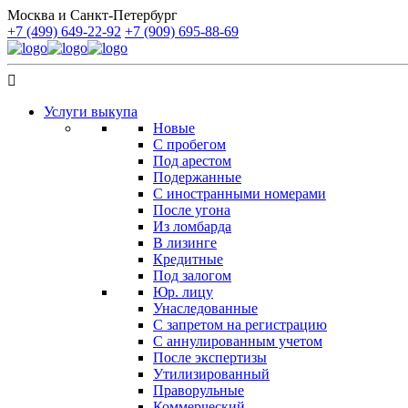
Москва и Санкт-Петербург
+7 (499) 649-22-92
+7 (909) 695-88-69
Услуги выкупа
Новые
С пробегом
Под арестом
Подержанные
С иностранными номерами
После угона
Из ломбарда
В лизинге
Кредитные
Под залогом
Юр. лицу
Унаследованные
С запретом на регистрацию
С аннулированным учетом
После экспертизы
Утилизированный
Праворульные
Коммерческий