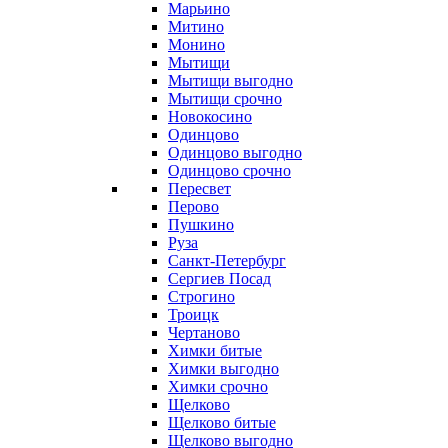
Марьино
Митино
Монино
Мытищи
Мытищи выгодно
Мытищи срочно
Новокосино
Одинцово
Одинцово выгодно
Одинцово срочно
Пересвет
Перово
Пушкино
Руза
Санкт-Петербург
Сергиев Посад
Строгино
Троицк
Чертаново
Химки битые
Химки выгодно
Химки срочно
Щелково
Щелково битые
Щелково выгодно