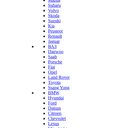
Mazda
Subaru
Volvo
Skoda
Suzuki
Kia
Peugeot
Renault
Jaguar
ВАЗ
Daewoo
Saab
Porsche
Fiat
Opel
Land Rover
Toyota
Ssang Yong
BMW
Hyundai
Ford
Datsun
Citroen
Chevrolet
Lexus