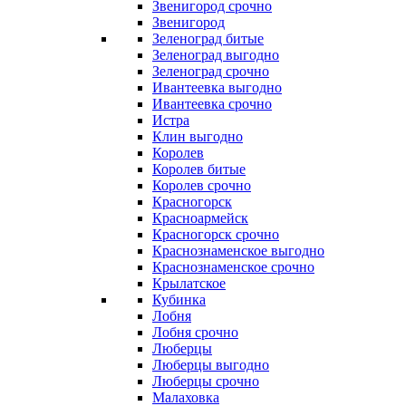
Звенигород срочно
Звенигород
Зеленоград битые
Зеленоград выгодно
Зеленоград срочно
Ивантеевка выгодно
Ивантеевка срочно
Истра
Клин выгодно
Королев
Королев битые
Королев срочно
Красногорск
Красноармейск
Красногорск срочно
Краснознаменское выгодно
Краснознаменское срочно
Крылатское
Кубинка
Лобня
Лобня срочно
Люберцы
Люберцы выгодно
Люберцы срочно
Малаховка