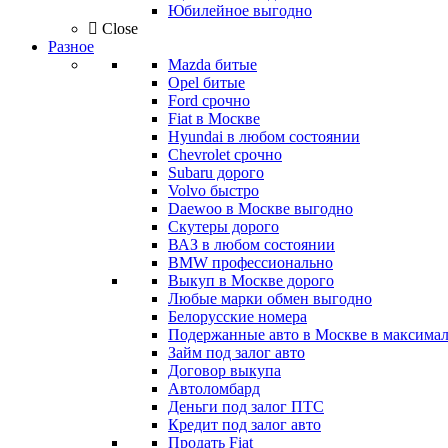
Юбилейное выгодно
Close
Разное
Mazda битые
Opel битые
Ford срочно
Fiat в Москве
Hyundai в любом состоянии
Chevrolet срочно
Subaru дорого
Volvo быстро
Daewoo в Москве выгодно
Скутеры дорого
ВАЗ в любом состоянии
BMW профессионально
Выкуп в Москве дорого
Любые марки обмен выгодно
Белорусские номера
Подержанные авто в Москве в максимал
Займ под залог авто
Договор выкупа
Автоломбард
Деньги под залог ПТС
Кредит под залог авто
Продать Fiat