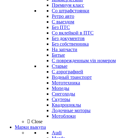
Премиум класс
Со штрафстоянки
Ретро авто
С выездом
Без ПТС
Со вклейкой в ПТС
Без документов
Без собственника
На запчасти
Битые
С поврежденным vin номером
Старые
С аэрографией
Водный транспорт
Мототехника
Мопеды
Снегоходы
Скутеры
Квадроциклы
Лодочные моторы
Мотоблоки
Close
Марки выкупа
Audi