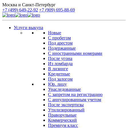
Москва и Санкт-Петербург
+7 (499) 649-22-92
+7 (909) 695-88-69
Услуги выкупа
Новые
С пробегом
Под арестом
Подержанные
С иностранными номерами
После угона
Из ломбарда
В лизинге
Кредитные
Под залогом
Юр. лицу
Унаследованные
С запретом на регистрацию
С аннулированным учетом
После экспертизы
Утилизированный
Праворульные
Коммерческий
Премиум класс