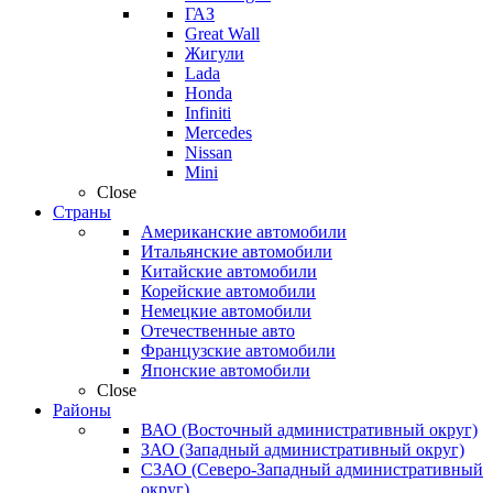
ГАЗ
Great Wall
Жигули
Lada
Honda
Infiniti
Mercedes
Nissan
Mini
Close
Страны
Американские автомобили
Итальянские автомобили
Китайские автомобили
Корейские автомобили
Немецкие автомобили
Отечественные авто
Французские автомобили
Японские автомобили
Close
Районы
ВАО (Восточный административный округ)
ЗАО (Западный административный округ)
СЗАО (Северо-Западный административный
округ)