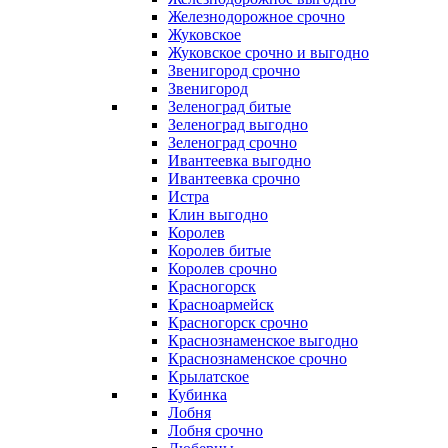
Железнодорожное срочно
Жуковское
Жуковское срочно и выгодно
Звенигород срочно
Звенигород
Зеленоград битые
Зеленоград выгодно
Зеленоград срочно
Ивантеевка выгодно
Ивантеевка срочно
Истра
Клин выгодно
Королев
Королев битые
Королев срочно
Красногорск
Красноармейск
Красногорск срочно
Краснознаменское выгодно
Краснознаменское срочно
Крылатское
Кубинка
Лобня
Лобня срочно