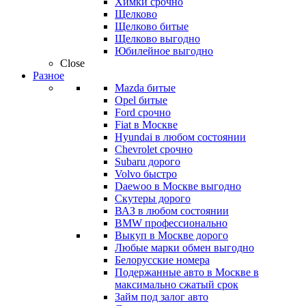
Химки срочно
Щелково
Щелково битые
Щелково выгодно
Юбилейное выгодно
Close
Разное
Mazda битые
Opel битые
Ford срочно
Fiat в Москве
Hyundai в любом состоянии
Chevrolet срочно
Subaru дорого
Volvo быстро
Daewoo в Москве выгодно
Скутеры дорого
ВАЗ в любом состоянии
BMW профессионально
Выкуп в Москве дорого
Любые марки обмен выгодно
Белорусские номера
Подержанные авто в Москве в
максимально сжатый срок
Займ под залог авто