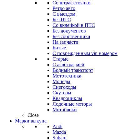
Со штрафстоянки
Ретро авто
С выездом
Без ПТС
Со вклейкой в ПТС
Без документов
Без собственника
На запчасти
Битые
С поврежденным vin номером
Старые
С аэрографией
Водный транспорт
Мототехника
Мопеды
Снегоходы
Скутеры
Квадроциклы
Лодочные моторы
Мотоблоки
Close
Марки выкупа
Audi
Mazda
Subaru