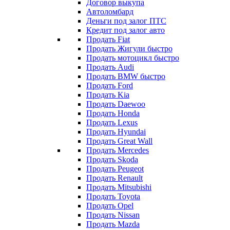
Договор выкупа
Автоломбард
Деньги под залог ПТС
Кредит под залог авто
Продать Fiat
Продать Жигули быстро
Продать мотоцикл быстро
Продать Audi
Продать BMW быстро
Продать Ford
Продать Kia
Продать Daewoo
Продать Honda
Продать Lexus
Продать Hyundai
Продать Great Wall
Продать Mercedes
Продать Skoda
Продать Peugeot
Продать Renault
Продать Mitsubishi
Продать Toyota
Продать Opel
Продать Nissan
Продать Mazda