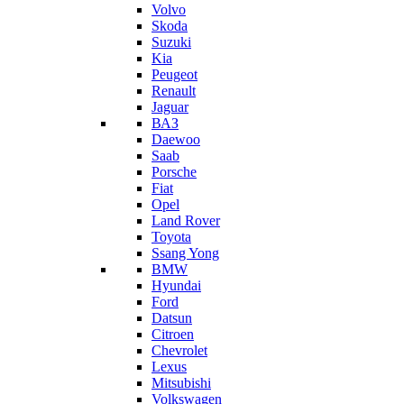
Volvo
Skoda
Suzuki
Kia
Peugeot
Renault
Jaguar
ВАЗ
Daewoo
Saab
Porsche
Fiat
Opel
Land Rover
Toyota
Ssang Yong
BMW
Hyundai
Ford
Datsun
Citroen
Chevrolet
Lexus
Mitsubishi
Volkswagen