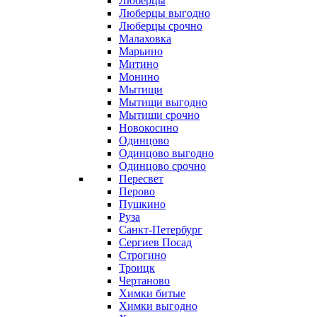
Люберцы
Люберцы выгодно
Люберцы срочно
Малаховка
Марьино
Митино
Монино
Мытищи
Мытищи выгодно
Мытищи срочно
Новокосино
Одинцово
Одинцово выгодно
Одинцово срочно
Пересвет
Перово
Пушкино
Руза
Санкт-Петербург
Сергиев Посад
Строгино
Троицк
Чертаново
Химки битые
Химки выгодно