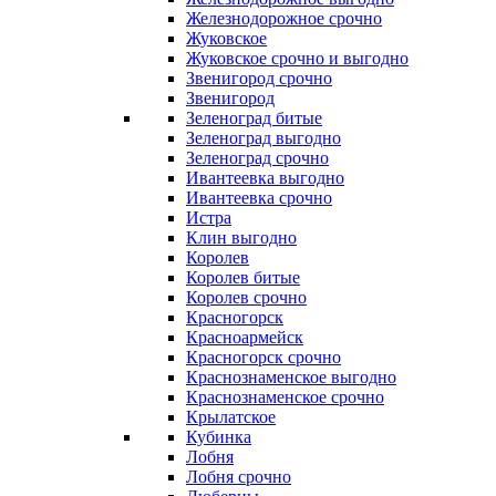
Железнодорожное срочно
Жуковское
Жуковское срочно и выгодно
Звенигород срочно
Звенигород
Зеленоград битые
Зеленоград выгодно
Зеленоград срочно
Ивантеевка выгодно
Ивантеевка срочно
Истра
Клин выгодно
Королев
Королев битые
Королев срочно
Красногорск
Красноармейск
Красногорск срочно
Краснознаменское выгодно
Краснознаменское срочно
Крылатское
Кубинка
Лобня
Лобня срочно