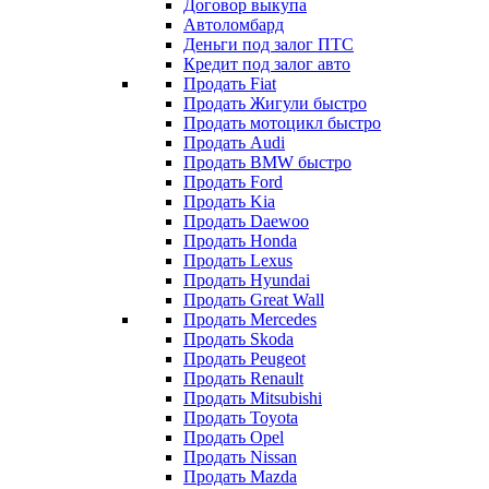
Договор выкупа
Автоломбард
Деньги под залог ПТС
Кредит под залог авто
Продать Fiat
Продать Жигули быстро
Продать мотоцикл быстро
Продать Audi
Продать BMW быстро
Продать Ford
Продать Kia
Продать Daewoo
Продать Honda
Продать Lexus
Продать Hyundai
Продать Great Wall
Продать Mercedes
Продать Skoda
Продать Peugeot
Продать Renault
Продать Mitsubishi
Продать Toyota
Продать Opel
Продать Nissan
Продать Mazda