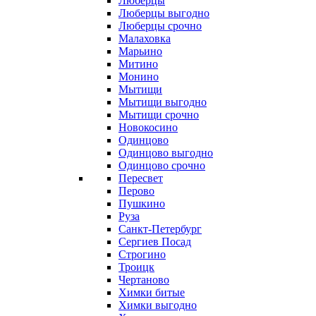
Люберцы
Люберцы выгодно
Люберцы срочно
Малаховка
Марьино
Митино
Монино
Мытищи
Мытищи выгодно
Мытищи срочно
Новокосино
Одинцово
Одинцово выгодно
Одинцово срочно
Пересвет
Перово
Пушкино
Руза
Санкт-Петербург
Сергиев Посад
Строгино
Троицк
Чертаново
Химки битые
Химки выгодно