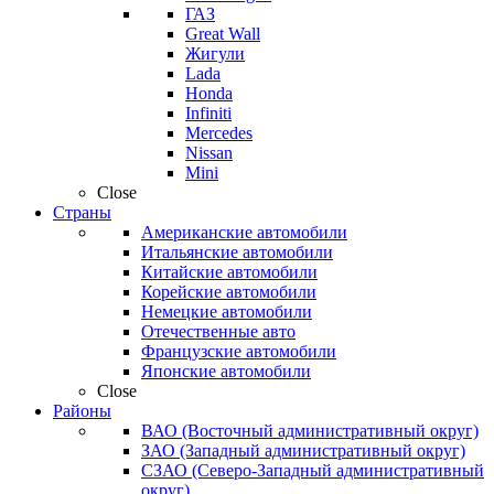
ГАЗ
Great Wall
Жигули
Lada
Honda
Infiniti
Mercedes
Nissan
Mini
Close
Страны
Американские автомобили
Итальянские автомобили
Китайские автомобили
Корейские автомобили
Немецкие автомобили
Отечественные авто
Французские автомобили
Японские автомобили
Close
Районы
ВАО (Восточный административный округ)
ЗАО (Западный административный округ)
СЗАО (Северо-Западный административный
округ)