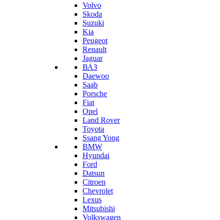
Volvo
Skoda
Suzuki
Kia
Peugeot
Renault
Jaguar
ВАЗ
Daewoo
Saab
Porsche
Fiat
Opel
Land Rover
Toyota
Ssang Yong
BMW
Hyundai
Ford
Datsun
Citroen
Chevrolet
Lexus
Mitsubishi
Volkswagen