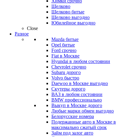
Химки срочно
Щелково
Щелково битые
Щелково выгодно
Юбилейное выгодно
Close
Разное
Mazda битые
Opel битые
Ford срочно
Fiat в Москве
Hyundai в любом состоянии
Chevrolet срочно
Subaru дорого
Volvo быстро
Daewoo в Москве выгодно
Скутеры дорого
ВАЗ в любом состоянии
BMW профессионально
Выкуп в Москве дорого
Любые марки обмен выгодно
Белорусские номера
Подержанные авто в Москве в
максимально сжатый срок
Займ под залог авто