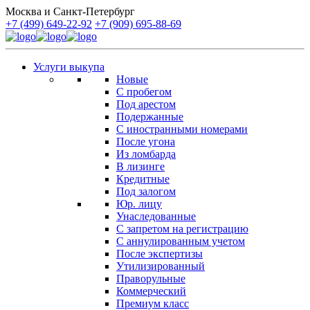
Москва и Санкт-Петербург
+7 (499) 649-22-92
+7 (909) 695-88-69
Услуги выкупа
Новые
С пробегом
Под арестом
Подержанные
С иностранными номерами
После угона
Из ломбарда
В лизинге
Кредитные
Под залогом
Юр. лицу
Унаследованные
С запретом на регистрацию
С аннулированным учетом
После экспертизы
Утилизированный
Праворульные
Коммерческий
Премиум класс