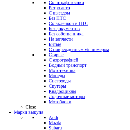
Со штрафстоянки
Ретро авто
С выездом
Без ПТС
Со вклейкой в ПТС
Без документов
Без собственника
На запчасти
Битые
С поврежденным vin номером
Старые
С аэрографией
Водный транспорт
Мототехника
Мопеды
Снегоходы
Скутеры
Квадроциклы
Лодочные моторы
Мотоблоки
Close
Марки выкупа
Audi
Mazda
Subaru