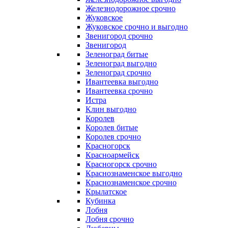
Железнодорожное срочно
Жуковское
Жуковское срочно и выгодно
Звенигород срочно
Звенигород
Зеленоград битые
Зеленоград выгодно
Зеленоград срочно
Ивантеевка выгодно
Ивантеевка срочно
Истра
Клин выгодно
Королев
Королев битые
Королев срочно
Красногорск
Красноармейск
Красногорск срочно
Краснознаменское выгодно
Краснознаменское срочно
Крылатское
Кубинка
Лобня
Лобня срочно