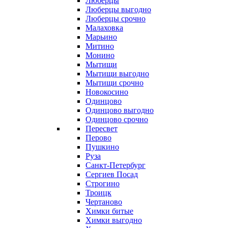
Люберцы
Люберцы выгодно
Люберцы срочно
Малаховка
Марьино
Митино
Монино
Мытищи
Мытищи выгодно
Мытищи срочно
Новокосино
Одинцово
Одинцово выгодно
Одинцово срочно
Пересвет
Перово
Пушкино
Руза
Санкт-Петербург
Сергиев Посад
Строгино
Троицк
Чертаново
Химки битые
Химки выгодно