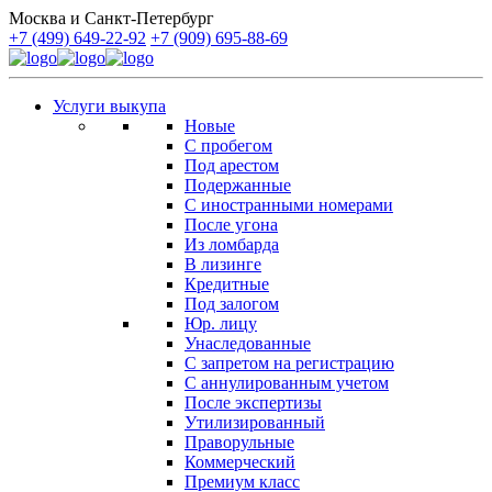
Москва и Санкт-Петербург
+7 (499) 649-22-92
+7 (909) 695-88-69
Услуги выкупа
Новые
С пробегом
Под арестом
Подержанные
С иностранными номерами
После угона
Из ломбарда
В лизинге
Кредитные
Под залогом
Юр. лицу
Унаследованные
С запретом на регистрацию
С аннулированным учетом
После экспертизы
Утилизированный
Праворульные
Коммерческий
Премиум класс