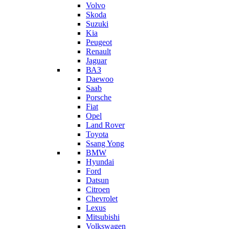
Volvo
Skoda
Suzuki
Kia
Peugeot
Renault
Jaguar
ВАЗ
Daewoo
Saab
Porsche
Fiat
Opel
Land Rover
Toyota
Ssang Yong
BMW
Hyundai
Ford
Datsun
Citroen
Chevrolet
Lexus
Mitsubishi
Volkswagen