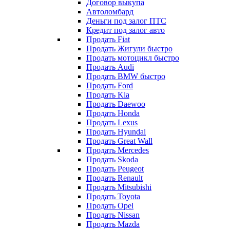
Договор выкупа
Автоломбард
Деньги под залог ПТС
Кредит под залог авто
Продать Fiat
Продать Жигули быстро
Продать мотоцикл быстро
Продать Audi
Продать BMW быстро
Продать Ford
Продать Kia
Продать Daewoo
Продать Honda
Продать Lexus
Продать Hyundai
Продать Great Wall
Продать Mercedes
Продать Skoda
Продать Peugeot
Продать Renault
Продать Mitsubishi
Продать Toyota
Продать Opel
Продать Nissan
Продать Mazda