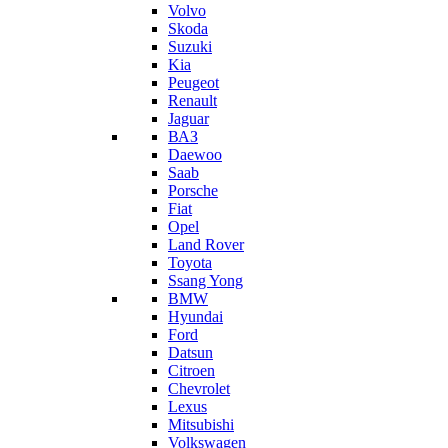
Volvo
Skoda
Suzuki
Kia
Peugeot
Renault
Jaguar
ВАЗ
Daewoo
Saab
Porsche
Fiat
Opel
Land Rover
Toyota
Ssang Yong
BMW
Hyundai
Ford
Datsun
Citroen
Chevrolet
Lexus
Mitsubishi
Volkswagen