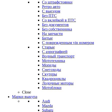
Со штрафстоянки
Ретро авто
С выездом
Без ПТС
Со вклейкой в ПТС
Без документов
Без собственника
На запчасти
Битые
С поврежденным vin номером
Старые
С аэрографией
Водный транспорт
Мототехника
Мопеды
Снегоходы
Скутеры
Квадроциклы
Лодочные моторы
Мотоблоки
Close
Марки выкупа
Audi
Mazda
Subaru