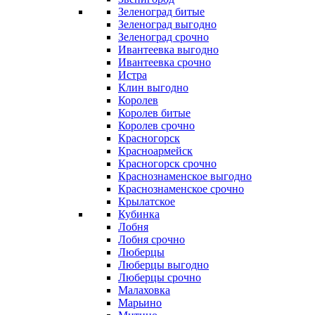
Зеленоград битые
Зеленоград выгодно
Зеленоград срочно
Ивантеевка выгодно
Ивантеевка срочно
Истра
Клин выгодно
Королев
Королев битые
Королев срочно
Красногорск
Красноармейск
Красногорск срочно
Краснознаменское выгодно
Краснознаменское срочно
Крылатское
Кубинка
Лобня
Лобня срочно
Люберцы
Люберцы выгодно
Люберцы срочно
Малаховка
Марьино