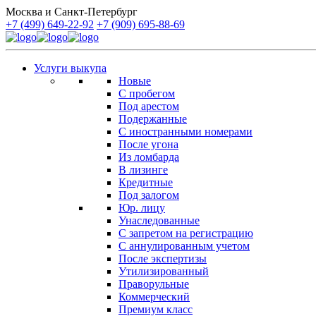
Москва и Санкт-Петербург
+7 (499) 649-22-92
+7 (909) 695-88-69
Услуги выкупа
Новые
С пробегом
Под арестом
Подержанные
С иностранными номерами
После угона
Из ломбарда
В лизинге
Кредитные
Под залогом
Юр. лицу
Унаследованные
С запретом на регистрацию
С аннулированным учетом
После экспертизы
Утилизированный
Праворульные
Коммерческий
Премиум класс