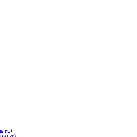
круг)
 округ)