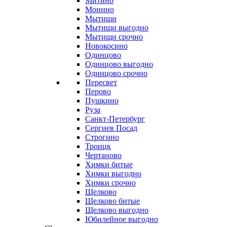
Митино
Монино
Мытищи
Мытищи выгодно
Мытищи срочно
Новокосино
Одинцово
Одинцово выгодно
Одинцово срочно
Пересвет
Перово
Пушкино
Руза
Санкт-Петербург
Сергиев Посад
Строгино
Троицк
Чертаново
Химки битые
Химки выгодно
Химки срочно
Щелково
Щелково битые
Щелково выгодно
Юбилейное выгодно