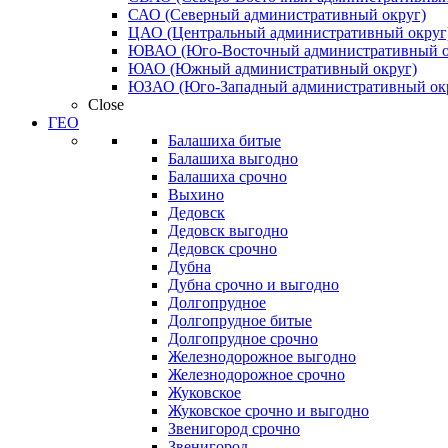
САО (Северный административный округ)
ЦАО (Центральный административный округ
ЮВАО (Юго-Восточный административный о
ЮАО (Южный административный округ)
ЮЗАО (Юго-Западный административный ок
Close
ГЕО
Балашиха битые
Балашиха выгодно
Балашиха срочно
Выхино
Дедовск
Дедовск выгодно
Дедовск срочно
Дубна
Дубна срочно и выгодно
Долгопрудное
Долгопрудное битые
Долгопрудное срочно
Железнодорожное выгодно
Железнодорожное срочно
Жуковское
Жуковское срочно и выгодно
Звенигород срочно
Звенигород