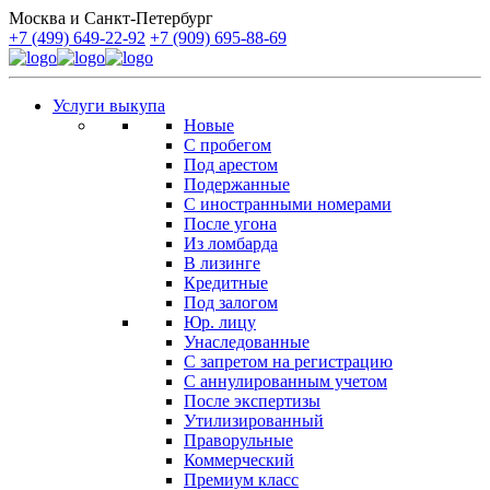
Москва и Санкт-Петербург
+7 (499) 649-22-92
+7 (909) 695-88-69
Услуги выкупа
Новые
С пробегом
Под арестом
Подержанные
С иностранными номерами
После угона
Из ломбарда
В лизинге
Кредитные
Под залогом
Юр. лицу
Унаследованные
С запретом на регистрацию
С аннулированным учетом
После экспертизы
Утилизированный
Праворульные
Коммерческий
Премиум класс