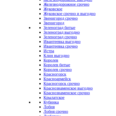
Железнодорожное срочно
Жуковское
Жуковское срочно и выгодно
Звенигород срочно
Звенигород
Зеленоград битые
Зеленоград выгодно
Зеленоград срочно
Ивантеевка выгодно
Ивантеевка срочно
Истра
Клин выгодно
Королев
Королев битые
Королев срочно
Красногорск
Красноармейск
Красногорск срочно
Краснознаменское выгодно
Краснознаменское срочно
Крылатское
Кубинка
Лобня
Лобня срочно