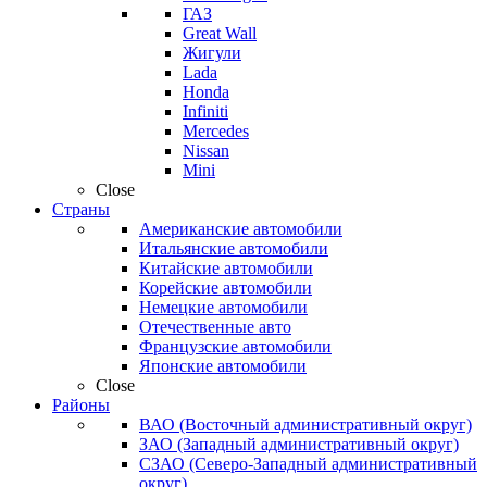
ГАЗ
Great Wall
Жигули
Lada
Honda
Infiniti
Mercedes
Nissan
Mini
Close
Страны
Американские автомобили
Итальянские автомобили
Китайские автомобили
Корейские автомобили
Немецкие автомобили
Отечественные авто
Французские автомобили
Японские автомобили
Close
Районы
ВАО (Восточный административный округ)
ЗАО (Западный административный округ)
СЗАО (Северо-Западный административный
округ)