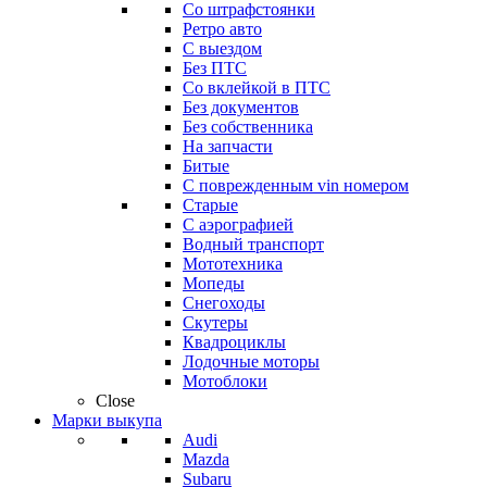
Со штрафстоянки
Ретро авто
С выездом
Без ПТС
Со вклейкой в ПТС
Без документов
Без собственника
На запчасти
Битые
С поврежденным vin номером
Старые
С аэрографией
Водный транспорт
Мототехника
Мопеды
Снегоходы
Скутеры
Квадроциклы
Лодочные моторы
Мотоблоки
Close
Марки выкупа
Audi
Mazda
Subaru