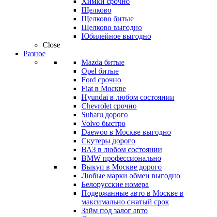
Химки срочно
Щелково
Щелково битые
Щелково выгодно
Юбилейное выгодно
Close
Разное
Mazda битые
Opel битые
Ford срочно
Fiat в Москве
Hyundai в любом состоянии
Chevrolet срочно
Subaru дорого
Volvo быстро
Daewoo в Москве выгодно
Скутеры дорого
ВАЗ в любом состоянии
BMW профессионально
Выкуп в Москве дорого
Любые марки обмен выгодно
Белорусские номера
Подержанные авто в Москве в
максимально сжатый срок
Займ под залог авто