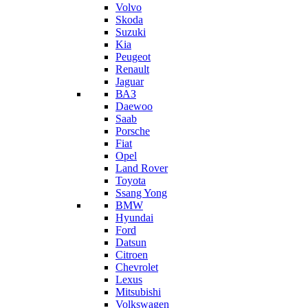
Volvo
Skoda
Suzuki
Kia
Peugeot
Renault
Jaguar
ВАЗ
Daewoo
Saab
Porsche
Fiat
Opel
Land Rover
Toyota
Ssang Yong
BMW
Hyundai
Ford
Datsun
Citroen
Chevrolet
Lexus
Mitsubishi
Volkswagen