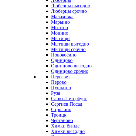
Люберцы
Люберцы выгодно
Люберцы срочно
Малаховка
Марьино
Митино
Монино
Мытищи
Мытищи выгодно
Мытищи срочно
Новокосино
Одинцово
Одинцово выгодно
Одинцово срочно
Пересвет
Перово
Пушкино
Руза
Санкт-Петербург
Сергиев Посад
Строгино
Троицк
Чертаново
Химки битые
Химки выгодно