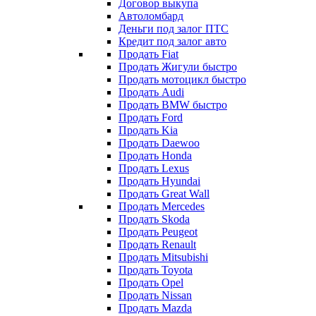
Договор выкупа
Автоломбард
Деньги под залог ПТС
Кредит под залог авто
Продать Fiat
Продать Жигули быстро
Продать мотоцикл быстро
Продать Audi
Продать BMW быстро
Продать Ford
Продать Kia
Продать Daewoo
Продать Honda
Продать Lexus
Продать Hyundai
Продать Great Wall
Продать Mercedes
Продать Skoda
Продать Peugeot
Продать Renault
Продать Mitsubishi
Продать Toyota
Продать Opel
Продать Nissan
Продать Mazda