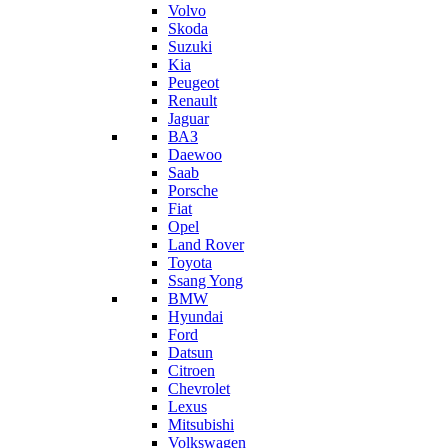
Volvo
Skoda
Suzuki
Kia
Peugeot
Renault
Jaguar
ВАЗ
Daewoo
Saab
Porsche
Fiat
Opel
Land Rover
Toyota
Ssang Yong
BMW
Hyundai
Ford
Datsun
Citroen
Chevrolet
Lexus
Mitsubishi
Volkswagen