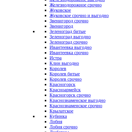
Железнодорожное срочно
Жуковское
Жуковское срочно и выгодно
Звенигород срочно
Звенигород
Зеленоград битые
Зеленоград выгодно
Зеленоград срочно
Ивантеевка выгодно
Ивантеевка срочно
Истра
Клин выгодно
Королев
Королев битые
Королев срочно
Красногорск
Красноармейск
Красногорск срочно
Краснознаменское выгодно
Краснознаменское срочно
Крылатское
Кубинка
Лобня
Лобня срочно