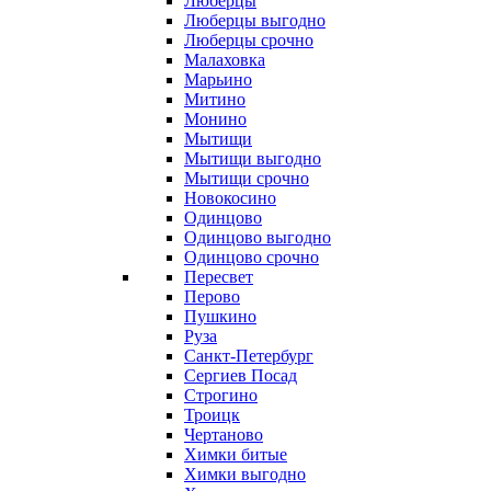
Люберцы
Люберцы выгодно
Люберцы срочно
Малаховка
Марьино
Митино
Монино
Мытищи
Мытищи выгодно
Мытищи срочно
Новокосино
Одинцово
Одинцово выгодно
Одинцово срочно
Пересвет
Перово
Пушкино
Руза
Санкт-Петербург
Сергиев Посад
Строгино
Троицк
Чертаново
Химки битые
Химки выгодно