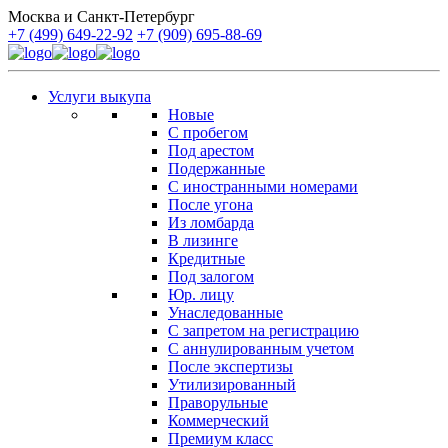
Москва и Санкт-Петербург
+7 (499) 649-22-92
+7 (909) 695-88-69
Услуги выкупа
Новые
С пробегом
Под арестом
Подержанные
С иностранными номерами
После угона
Из ломбарда
В лизинге
Кредитные
Под залогом
Юр. лицу
Унаследованные
С запретом на регистрацию
С аннулированным учетом
После экспертизы
Утилизированный
Праворульные
Коммерческий
Премиум класс