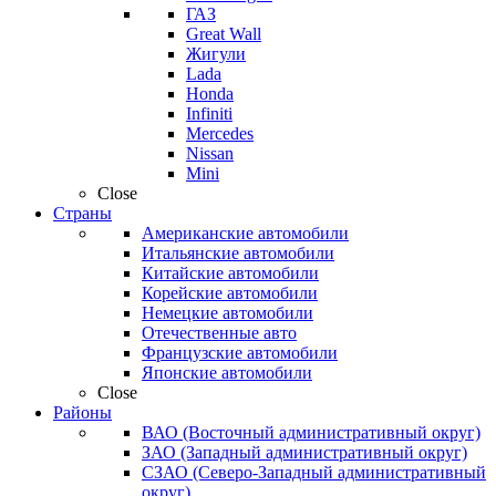
ГАЗ
Great Wall
Жигули
Lada
Honda
Infiniti
Mercedes
Nissan
Mini
Close
Страны
Американские автомобили
Итальянские автомобили
Китайские автомобили
Корейские автомобили
Немецкие автомобили
Отечественные авто
Французские автомобили
Японские автомобили
Close
Районы
ВАО (Восточный административный округ)
ЗАО (Западный административный округ)
СЗАО (Северо-Западный административный
округ)