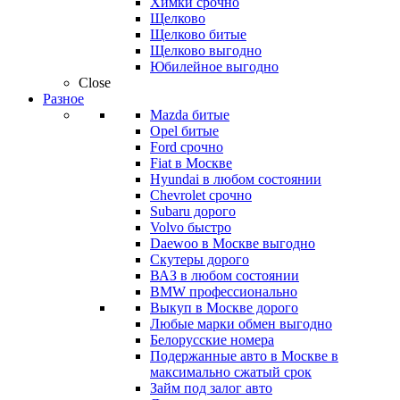
Химки срочно
Щелково
Щелково битые
Щелково выгодно
Юбилейное выгодно
Close
Разное
Mazda битые
Opel битые
Ford срочно
Fiat в Москве
Hyundai в любом состоянии
Chevrolet срочно
Subaru дорого
Volvo быстро
Daewoo в Москве выгодно
Скутеры дорого
ВАЗ в любом состоянии
BMW профессионально
Выкуп в Москве дорого
Любые марки обмен выгодно
Белорусские номера
Подержанные авто в Москве в
максимально сжатый срок
Займ под залог авто