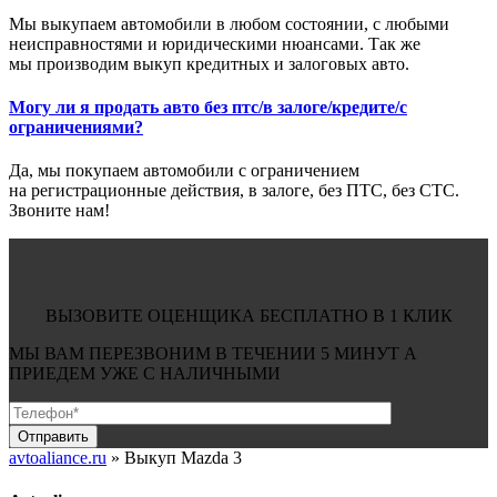
Мы выкупаем автомобили в любом состоянии, с любыми
неисправностями и юридическими нюансами. Так же
мы производим выкуп кредитных и залоговых авто.
Могу ли я продать авто без птс/в залоге/кредите/с
ограничениями?
Да, мы покупаем автомобили с ограничением
на регистрационные действия, в залоге, без ПТС, без СТС.
Звоните нам!
ВЫЗОВИТЕ ОЦЕНЩИКА БЕСПЛАТНО В 1 КЛИК
МЫ ВАМ ПЕРЕЗВОНИМ В ТЕЧЕНИИ
5 МИНУТ
А
ПРИЕДЕМ УЖЕ С
НАЛИЧНЫМИ
avtoaliance.ru
»
Выкуп Mazda 3