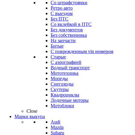
Со штрафстоянки
Ретро авто
С выездом
Без ПТС
Со вклейкой в ПТС
Без документов
Без собственника
На запчасти
Битые
С поврежденным vin номером
Старые
С аэрографией
Водный транспорт
Мототехника
Мопеды
Снегоходы
Скутеры
Квадроциклы
Лодочные моторы
Мотоблоки
Close
Марки выкупа
Audi
Mazda
Subaru