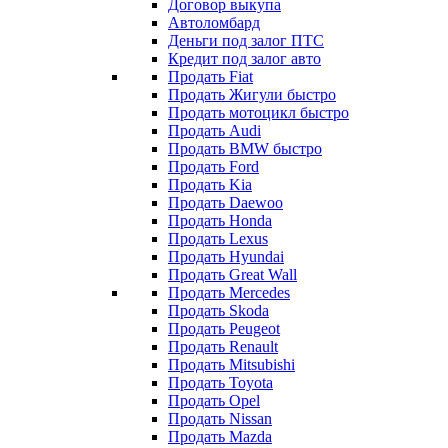
Договор выкупа
Автоломбард
Деньги под залог ПТС
Кредит под залог авто
Продать Fiat
Продать Жигули быстро
Продать мотоцикл быстро
Продать Audi
Продать BMW быстро
Продать Ford
Продать Kia
Продать Daewoo
Продать Honda
Продать Lexus
Продать Hyundai
Продать Great Wall
Продать Mercedes
Продать Skoda
Продать Peugeot
Продать Renault
Продать Mitsubishi
Продать Toyota
Продать Opel
Продать Nissan
Продать Mazda