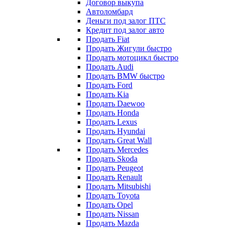
Договор выкупа
Автоломбард
Деньги под залог ПТС
Кредит под залог авто
Продать Fiat
Продать Жигули быстро
Продать мотоцикл быстро
Продать Audi
Продать BMW быстро
Продать Ford
Продать Kia
Продать Daewoo
Продать Honda
Продать Lexus
Продать Hyundai
Продать Great Wall
Продать Mercedes
Продать Skoda
Продать Peugeot
Продать Renault
Продать Mitsubishi
Продать Toyota
Продать Opel
Продать Nissan
Продать Mazda