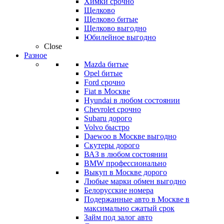
Химки срочно
Щелково
Щелково битые
Щелково выгодно
Юбилейное выгодно
Close
Разное
Mazda битые
Opel битые
Ford срочно
Fiat в Москве
Hyundai в любом состоянии
Chevrolet срочно
Subaru дорого
Volvo быстро
Daewoo в Москве выгодно
Скутеры дорого
ВАЗ в любом состоянии
BMW профессионально
Выкуп в Москве дорого
Любые марки обмен выгодно
Белорусские номера
Подержанные авто в Москве в
максимально сжатый срок
Займ под залог авто