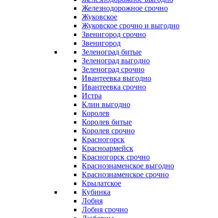
Железнодорожное срочно
Жуковское
Жуковское срочно и выгодно
Звенигород срочно
Звенигород
Зеленоград битые
Зеленоград выгодно
Зеленоград срочно
Ивантеевка выгодно
Ивантеевка срочно
Истра
Клин выгодно
Королев
Королев битые
Королев срочно
Красногорск
Красноармейск
Красногорск срочно
Краснознаменское выгодно
Краснознаменское срочно
Крылатское
Кубинка
Лобня
Лобня срочно