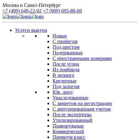
Москва и Санкт-Петербург
+7 (499) 649-22-92
+7 (909) 695-88-69
Услуги выкупа
Новые
С пробегом
Под арестом
Подержанные
С иностранными номерами
После угона
Из ломбарда
В лизинге
Кредитные
Под залогом
Юр. лицу
Унаследованные
С запретом на регистрацию
С аннулированным учетом
После экспертизы
Утилизированный
Праворульные
Коммерческий
Премиум класс