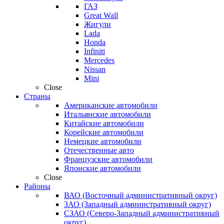
ГАЗ
Great Wall
Жигули
Lada
Honda
Infiniti
Mercedes
Nissan
Mini
Close
Страны
Американские автомобили
Итальянские автомобили
Китайские автомобили
Корейские автомобили
Немецкие автомобили
Отечественные авто
Французские автомобили
Японские автомобили
Close
Районы
ВАО (Восточный административный округ)
ЗАО (Западный административный округ)
СЗАО (Северо-Западный административный
округ)