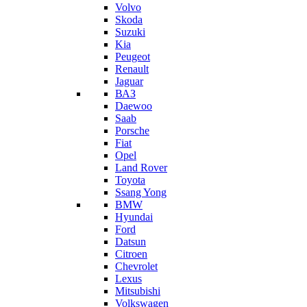
Volvo
Skoda
Suzuki
Kia
Peugeot
Renault
Jaguar
ВАЗ
Daewoo
Saab
Porsche
Fiat
Opel
Land Rover
Toyota
Ssang Yong
BMW
Hyundai
Ford
Datsun
Citroen
Chevrolet
Lexus
Mitsubishi
Volkswagen