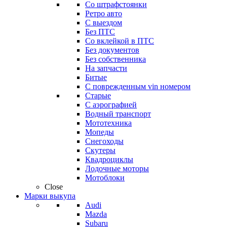
Со штрафстоянки
Ретро авто
С выездом
Без ПТС
Со вклейкой в ПТС
Без документов
Без собственника
На запчасти
Битые
С поврежденным vin номером
Старые
С аэрографией
Водный транспорт
Мототехника
Мопеды
Снегоходы
Скутеры
Квадроциклы
Лодочные моторы
Мотоблоки
Close
Марки выкупа
Audi
Mazda
Subaru