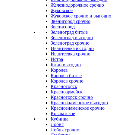
Железнодорожное срочно
Жуковское
Жуковское срочно и выгодно
Звенигород срочно
Звенигород
Зеленоград битые
Зеленоград выгодно
Зеленоград срочно
Ивантеевка выгодно
Ивантеевка срочно
Истра
Клин выгодно
Королев
Королев битые
Королев срочно
Красногорск
Красноармейск
Красногорск срочно
Краснознаменское выгодно
Краснознаменское срочно
Крылатское
Кубинка
Лобня
Лобня срочно