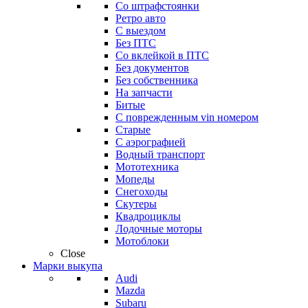
Со штрафстоянки
Ретро авто
С выездом
Без ПТС
Со вклейкой в ПТС
Без документов
Без собственника
На запчасти
Битые
С поврежденным vin номером
Старые
С аэрографией
Водный транспорт
Мототехника
Мопеды
Снегоходы
Скутеры
Квадроциклы
Лодочные моторы
Мотоблоки
Close
Марки выкупа
Audi
Mazda
Subaru