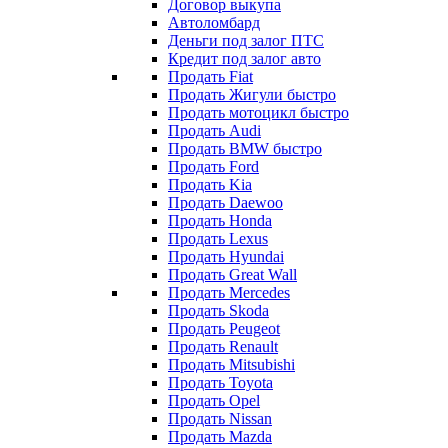
Договор выкупа
Автоломбард
Деньги под залог ПТС
Кредит под залог авто
Продать Fiat
Продать Жигули быстро
Продать мотоцикл быстро
Продать Audi
Продать BMW быстро
Продать Ford
Продать Kia
Продать Daewoo
Продать Honda
Продать Lexus
Продать Hyundai
Продать Great Wall
Продать Mercedes
Продать Skoda
Продать Peugeot
Продать Renault
Продать Mitsubishi
Продать Toyota
Продать Opel
Продать Nissan
Продать Mazda