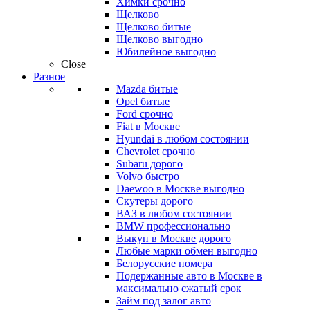
Химки срочно
Щелково
Щелково битые
Щелково выгодно
Юбилейное выгодно
Close
Разное
Mazda битые
Opel битые
Ford срочно
Fiat в Москве
Hyundai в любом состоянии
Chevrolet срочно
Subaru дорого
Volvo быстро
Daewoo в Москве выгодно
Скутеры дорого
ВАЗ в любом состоянии
BMW профессионально
Выкуп в Москве дорого
Любые марки обмен выгодно
Белорусские номера
Подержанные авто в Москве в
максимально сжатый срок
Займ под залог авто