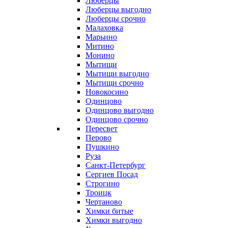
Люберцы
Люберцы выгодно
Люберцы срочно
Малаховка
Марьино
Митино
Монино
Мытищи
Мытищи выгодно
Мытищи срочно
Новокосино
Одинцово
Одинцово выгодно
Одинцово срочно
Пересвет
Перово
Пушкино
Руза
Санкт-Петербург
Сергиев Посад
Строгино
Троицк
Чертаново
Химки битые
Химки выгодно