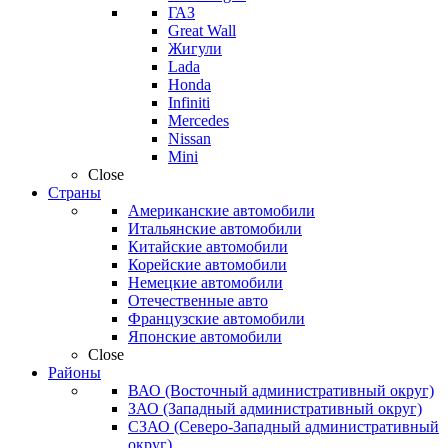
ГАЗ
Great Wall
Жигули
Lada
Honda
Infiniti
Mercedes
Nissan
Mini
Close
Страны
Американские автомобили
Итальянские автомобили
Китайские автомобили
Корейские автомобили
Немецкие автомобили
Отечественные авто
Французские автомобили
Японские автомобили
Close
Районы
ВАО (Восточный административный округ)
ЗАО (Западный административный округ)
СЗАО (Северо-Западный административный
округ)