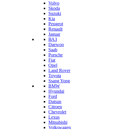
Volvo
Skoda
Suzuki
Kia
Peugeot
Renault
Jaguar
ВАЗ
Daewoo
Saab
Porsche
Fiat
Opel
Land Rover
Toyota
Ssang Yong
BMW
Hyundai
Ford
Datsun
Citroen
Chevrolet
Lexus
Mitsubishi
Volkswagen