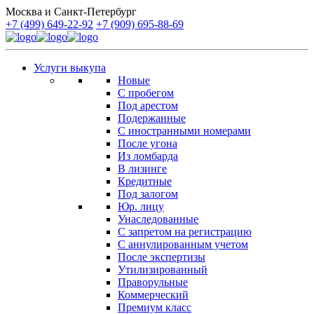
Москва и Санкт-Петербург
+7 (499) 649-22-92
+7 (909) 695-88-69
Услуги выкупа
Новые
С пробегом
Под арестом
Подержанные
С иностранными номерами
После угона
Из ломбарда
В лизинге
Кредитные
Под залогом
Юр. лицу
Унаследованные
С запретом на регистрацию
С аннулированным учетом
После экспертизы
Утилизированный
Праворульные
Коммерческий
Премиум класс