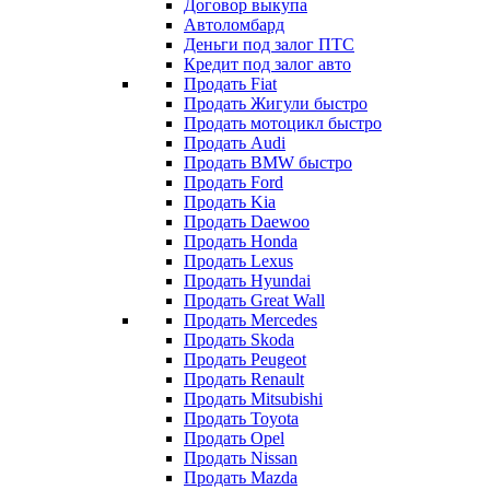
Договор выкупа
Автоломбард
Деньги под залог ПТС
Кредит под залог авто
Продать Fiat
Продать Жигули быстро
Продать мотоцикл быстро
Продать Audi
Продать BMW быстро
Продать Ford
Продать Kia
Продать Daewoo
Продать Honda
Продать Lexus
Продать Hyundai
Продать Great Wall
Продать Mercedes
Продать Skoda
Продать Peugeot
Продать Renault
Продать Mitsubishi
Продать Toyota
Продать Opel
Продать Nissan
Продать Mazda