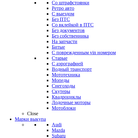
Со штрафстоянки
Ретро авто
С выездом
Без ПТС
Со вклейкой в ПТС
Без документов
Без собственника
На запчасти
Битые
С поврежденным vin номером
Старые
С аэрографией
Водный транспорт
Мототехника
Мопеды
Снегоходы
Скутеры
Квадроциклы
Лодочные моторы
Мотоблоки
Close
Марки выкупа
Audi
Mazda
Subaru