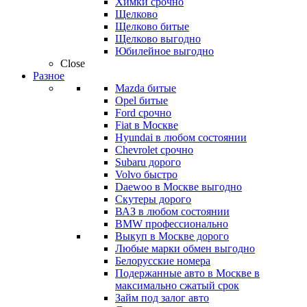
Химки срочно
Щелково
Щелково битые
Щелково выгодно
Юбилейное выгодно
Close
Разное
Mazda битые
Opel битые
Ford срочно
Fiat в Москве
Hyundai в любом состоянии
Chevrolet срочно
Subaru дорого
Volvo быстро
Daewoo в Москве выгодно
Скутеры дорого
ВАЗ в любом состоянии
BMW профессионально
Выкуп в Москве дорого
Любые марки обмен выгодно
Белорусские номера
Подержанные авто в Москве в
максимально сжатый срок
Займ под залог авто