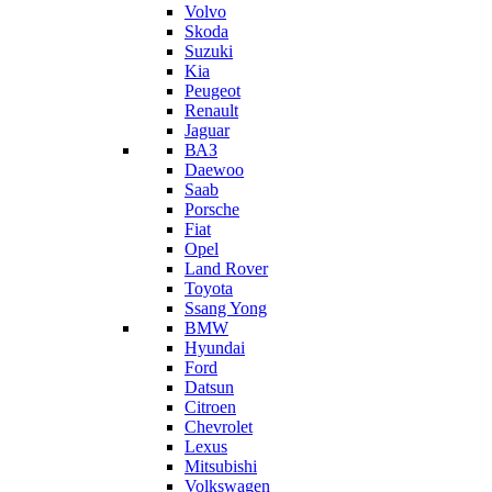
Volvo
Skoda
Suzuki
Kia
Peugeot
Renault
Jaguar
ВАЗ
Daewoo
Saab
Porsche
Fiat
Opel
Land Rover
Toyota
Ssang Yong
BMW
Hyundai
Ford
Datsun
Citroen
Chevrolet
Lexus
Mitsubishi
Volkswagen