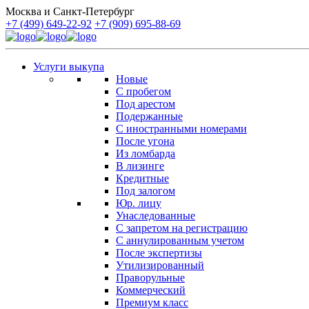
Москва и Санкт-Петербург
+7 (499) 649-22-92
+7 (909) 695-88-69
Услуги выкупа
Новые
С пробегом
Под арестом
Подержанные
С иностранными номерами
После угона
Из ломбарда
В лизинге
Кредитные
Под залогом
Юр. лицу
Унаследованные
С запретом на регистрацию
С аннулированным учетом
После экспертизы
Утилизированный
Праворульные
Коммерческий
Премиум класс