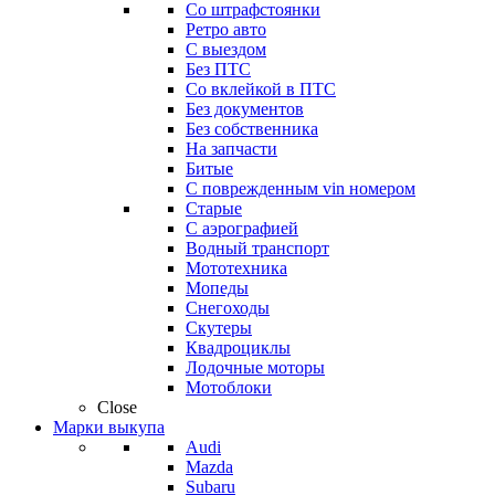
Со штрафстоянки
Ретро авто
С выездом
Без ПТС
Со вклейкой в ПТС
Без документов
Без собственника
На запчасти
Битые
С поврежденным vin номером
Старые
С аэрографией
Водный транспорт
Мототехника
Мопеды
Снегоходы
Скутеры
Квадроциклы
Лодочные моторы
Мотоблоки
Close
Марки выкупа
Audi
Mazda
Subaru