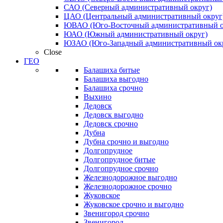
САО (Северный административный округ)
ЦАО (Центральный административный округ
ЮВАО (Юго-Восточный административный о
ЮАО (Южный административный округ)
ЮЗАО (Юго-Западный административный ок
Close
ГЕО
Балашиха битые
Балашиха выгодно
Балашиха срочно
Выхино
Дедовск
Дедовск выгодно
Дедовск срочно
Дубна
Дубна срочно и выгодно
Долгопрудное
Долгопрудное битые
Долгопрудное срочно
Железнодорожное выгодно
Железнодорожное срочно
Жуковское
Жуковское срочно и выгодно
Звенигород срочно
Звенигород