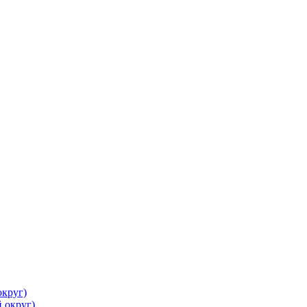
круг)
 округ)