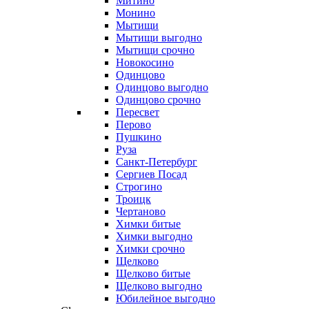
Митино
Монино
Мытищи
Мытищи выгодно
Мытищи срочно
Новокосино
Одинцово
Одинцово выгодно
Одинцово срочно
Пересвет
Перово
Пушкино
Руза
Санкт-Петербург
Сергиев Посад
Строгино
Троицк
Чертаново
Химки битые
Химки выгодно
Химки срочно
Щелково
Щелково битые
Щелково выгодно
Юбилейное выгодно