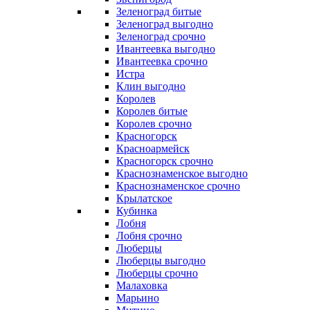
Зеленоград битые
Зеленоград выгодно
Зеленоград срочно
Ивантеевка выгодно
Ивантеевка срочно
Истра
Клин выгодно
Королев
Королев битые
Королев срочно
Красногорск
Красноармейск
Красногорск срочно
Краснознаменское выгодно
Краснознаменское срочно
Крылатское
Кубинка
Лобня
Лобня срочно
Люберцы
Люберцы выгодно
Люберцы срочно
Малаховка
Марьино