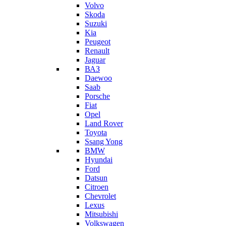
Volvo
Skoda
Suzuki
Kia
Peugeot
Renault
Jaguar
ВАЗ
Daewoo
Saab
Porsche
Fiat
Opel
Land Rover
Toyota
Ssang Yong
BMW
Hyundai
Ford
Datsun
Citroen
Chevrolet
Lexus
Mitsubishi
Volkswagen