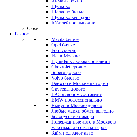
Химки срочно
Щелково
Щелково битые
Щелково выгодно
Юбилейное выгодно
Close
Разное
Mazda битые
Opel битые
Ford срочно
Fiat в Москве
Hyundai в любом состоянии
Chevrolet срочно
Subaru дорого
Volvo быстро
Daewoo в Москве выгодно
Скутеры дорого
ВАЗ в любом состоянии
BMW профессионально
Выкуп в Москве дорого
Любые марки обмен выгодно
Белорусские номера
Подержанные авто в Москве в
максимально сжатый срок
Займ под залог авто