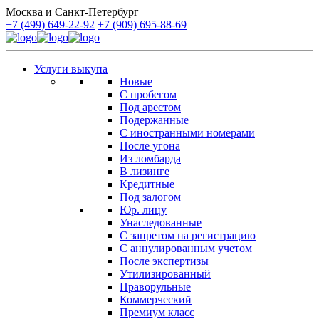
Москва и Санкт-Петербург
+7 (499) 649-22-92
+7 (909) 695-88-69
Услуги выкупа
Новые
С пробегом
Под арестом
Подержанные
С иностранными номерами
После угона
Из ломбарда
В лизинге
Кредитные
Под залогом
Юр. лицу
Унаследованные
С запретом на регистрацию
С аннулированным учетом
После экспертизы
Утилизированный
Праворульные
Коммерческий
Премиум класс