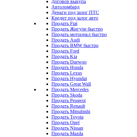
Договор выкупа
Автоломбард
Деньги под залог ПТС
Кредит под залог авто
Продать Fiat
Продать Жигули быстро
Продать мотоцикл быстро
Продать Audi
Продать BMW быстро
Продать Ford
Продать Kia
Продать Daewoo
Продать Honda
Продать Lexus
Продать Hyundai
Продать Great Wall
Продать Mercedes
Продать Skoda
Продать Peugeot
Продать Renault
Продать Mitsubishi
Продать Toyota
Продать Opel
Продать Nissan
Продать Mazda