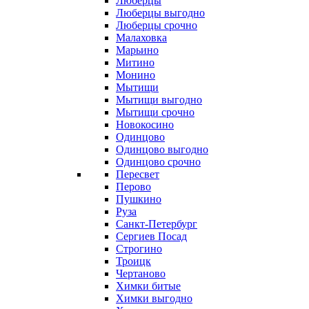
Люберцы
Люберцы выгодно
Люберцы срочно
Малаховка
Марьино
Митино
Монино
Мытищи
Мытищи выгодно
Мытищи срочно
Новокосино
Одинцово
Одинцово выгодно
Одинцово срочно
Пересвет
Перово
Пушкино
Руза
Санкт-Петербург
Сергиев Посад
Строгино
Троицк
Чертаново
Химки битые
Химки выгодно