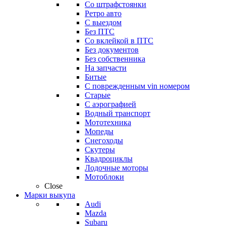
Со штрафстоянки
Ретро авто
С выездом
Без ПТС
Со вклейкой в ПТС
Без документов
Без собственника
На запчасти
Битые
С поврежденным vin номером
Старые
С аэрографией
Водный транспорт
Мототехника
Мопеды
Снегоходы
Скутеры
Квадроциклы
Лодочные моторы
Мотоблоки
Close
Марки выкупа
Audi
Mazda
Subaru