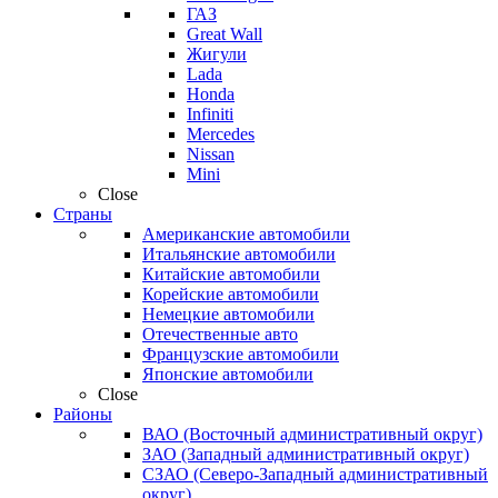
ГАЗ
Great Wall
Жигули
Lada
Honda
Infiniti
Mercedes
Nissan
Mini
Close
Страны
Американские автомобили
Итальянские автомобили
Китайские автомобили
Корейские автомобили
Немецкие автомобили
Отечественные авто
Французские автомобили
Японские автомобили
Close
Районы
ВАО (Восточный административный округ)
ЗАО (Западный административный округ)
СЗАО (Северо-Западный административный
округ)