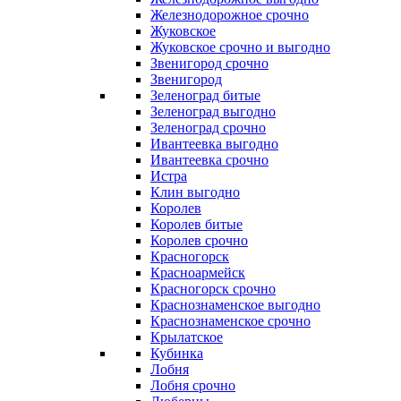
Железнодорожное срочно
Жуковское
Жуковское срочно и выгодно
Звенигород срочно
Звенигород
Зеленоград битые
Зеленоград выгодно
Зеленоград срочно
Ивантеевка выгодно
Ивантеевка срочно
Истра
Клин выгодно
Королев
Королев битые
Королев срочно
Красногорск
Красноармейск
Красногорск срочно
Краснознаменское выгодно
Краснознаменское срочно
Крылатское
Кубинка
Лобня
Лобня срочно