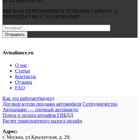
ЕСТЬ ВОПРОСЫ?
МЫ ВАМ ПЕРЕЗВОНИМ В ТЕЧЕНИИ
5 МИНУТ
А
ПРИЕДЕМ УЖЕ С
НАЛИЧНЫМИ
Avtoaliance.ru
О нас
Статьи
Контакты
Отзывы
FAQ
Как это работает(видео)
Договор купли продажи автомобиля
Сотрудничество
Автоальянс — срочный автовыкуп
Поиск и оплата штрафов ГИБДД
Расчет транспортного налога онлайн
Адрес:
г. Москва, ул.Крылатская, д. 29;