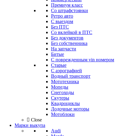
Премиум класс
Со штрафстоянки
Ретро авто
С выездом
Без ПТС
Со вклейкой в ПТС
Без документов
Без собственника
На запчасти
Битые
С поврежденным vin номером
Старые
С аэрографией
Водный транспорт
Мототехника
Мопеды
Снегоходы
Скутеры
Квадроциклы
Лодочные моторы
Мотоблоки
Close
Марки выкупа
Audi