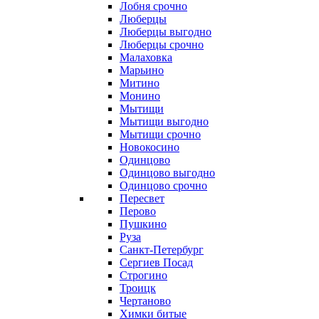
Лобня срочно
Люберцы
Люберцы выгодно
Люберцы срочно
Малаховка
Марьино
Митино
Монино
Мытищи
Мытищи выгодно
Мытищи срочно
Новокосино
Одинцово
Одинцово выгодно
Одинцово срочно
Пересвет
Перово
Пушкино
Руза
Санкт-Петербург
Сергиев Посад
Строгино
Троицк
Чертаново
Химки битые