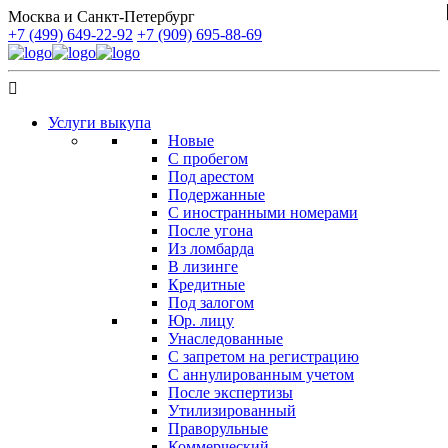
Москва и Санкт-Петербург
+7 (499) 649-22-92
+7 (909) 695-88-69
Услуги выкупа
Новые
С пробегом
Под арестом
Подержанные
С иностранными номерами
После угона
Из ломбарда
В лизинге
Кредитные
Под залогом
Юр. лицу
Унаследованные
С запретом на регистрацию
С аннулированным учетом
После экспертизы
Утилизированный
Праворульные
Коммерческий