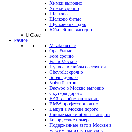
Химки выгодно
Химки срочно
Щелково
Щелково битые
Щелково выгодно
Юбилейное выгодно
Close
Разное
Mazda битые
Opel битые
Ford срочно
Fiat в Москве
Hyundai в любом состоянии
Chevrolet срочно
Subaru дорого
Volvo быстро
Daewoo в Москве выгодно
Скутеры дорого
ВАЗ в любом состоянии
BMW профессионально
Выкуп в Москве дорого
Любые марки обмен выгодно
Белорусские номера
Подержанные авто в Москве в
максимально сжатый срок