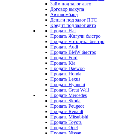
Займ под залог авто
Договор выкупа
Автоломбард
Деньги под залог ПТС
Кредит под залог авто
Продать Fiat
Продать Жигули быстро
Продать мотоцикл быстро
Продать Audi
Продать BMW быстро
Продать Ford
Продать Kia
Продать Daewoo
Продать Honda
Продать Lexus
Продать Hyundai
Продать Great Wall
Продать Mercedes
Продать Skoda
Продать Peugeot
Продать Renault
Продать Mitsubishi
Продать Toyota
Продать Opel
Продать Nissan