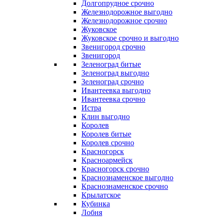
Долгопрудное срочно
Железнодорожное выгодно
Железнодорожное срочно
Жуковское
Жуковское срочно и выгодно
Звенигород срочно
Звенигород
Зеленоград битые
Зеленоград выгодно
Зеленоград срочно
Ивантеевка выгодно
Ивантеевка срочно
Истра
Клин выгодно
Королев
Королев битые
Королев срочно
Красногорск
Красноармейск
Красногорск срочно
Краснознаменское выгодно
Краснознаменское срочно
Крылатское
Кубинка
Лобня