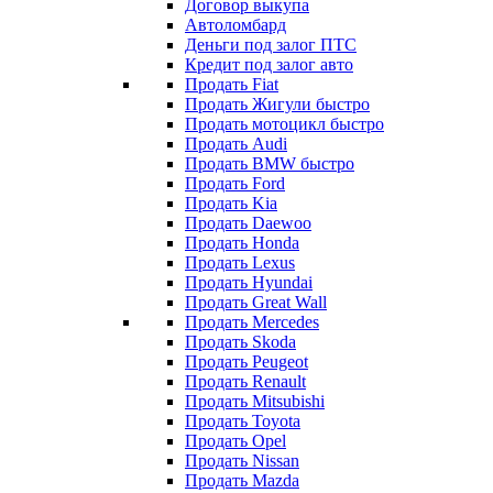
Договор выкупа
Автоломбард
Деньги под залог ПТС
Кредит под залог авто
Продать Fiat
Продать Жигули быстро
Продать мотоцикл быстро
Продать Audi
Продать BMW быстро
Продать Ford
Продать Kia
Продать Daewoo
Продать Honda
Продать Lexus
Продать Hyundai
Продать Great Wall
Продать Mercedes
Продать Skoda
Продать Peugeot
Продать Renault
Продать Mitsubishi
Продать Toyota
Продать Opel
Продать Nissan
Продать Mazda