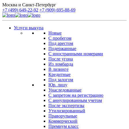
Москва и Санкт-Петербург
+7 (499) 649-22-92
+7 (909) 695-88-69
Услуги выкупа
Новые
С пробегом
Под арестом
Подержанные
С иностранными номерами
После угона
Из ломбарда
В лизинге
Кредитные
Под залогом
Юр. лицу
Унаследованные
С запретом на регистрацию
С аннулированным учетом
После экспертизы
Утилизированный
Праворульные
Коммерческий
Премиум класс