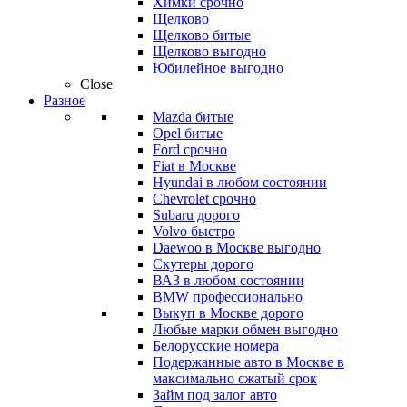
Химки срочно
Щелково
Щелково битые
Щелково выгодно
Юбилейное выгодно
Close
Разное
Mazda битые
Opel битые
Ford срочно
Fiat в Москве
Hyundai в любом состоянии
Chevrolet срочно
Subaru дорого
Volvo быстро
Daewoo в Москве выгодно
Скутеры дорого
ВАЗ в любом состоянии
BMW профессионально
Выкуп в Москве дорого
Любые марки обмен выгодно
Белорусские номера
Подержанные авто в Москве в
максимально сжатый срок
Займ под залог авто