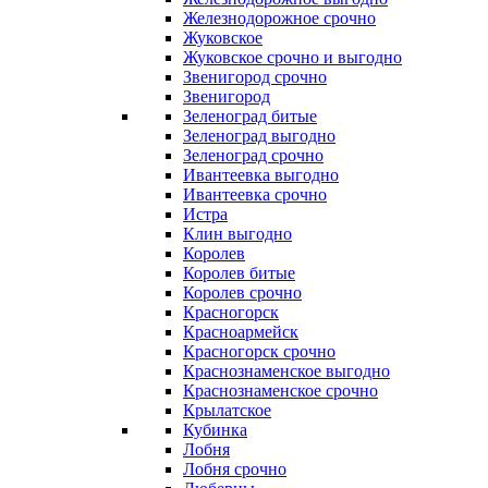
Железнодорожное срочно
Жуковское
Жуковское срочно и выгодно
Звенигород срочно
Звенигород
Зеленоград битые
Зеленоград выгодно
Зеленоград срочно
Ивантеевка выгодно
Ивантеевка срочно
Истра
Клин выгодно
Королев
Королев битые
Королев срочно
Красногорск
Красноармейск
Красногорск срочно
Краснознаменское выгодно
Краснознаменское срочно
Крылатское
Кубинка
Лобня
Лобня срочно