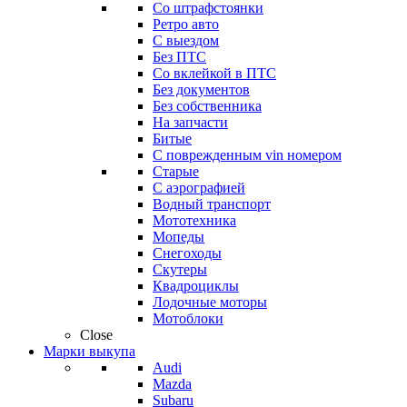
Со штрафстоянки
Ретро авто
С выездом
Без ПТС
Со вклейкой в ПТС
Без документов
Без собственника
На запчасти
Битые
С поврежденным vin номером
Старые
С аэрографией
Водный транспорт
Мототехника
Мопеды
Снегоходы
Скутеры
Квадроциклы
Лодочные моторы
Мотоблоки
Close
Марки выкупа
Audi
Mazda
Subaru