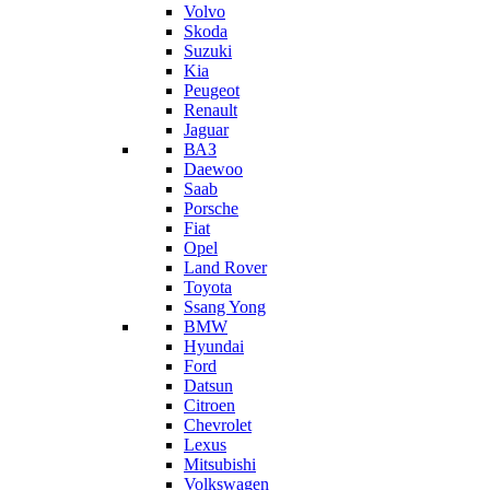
Volvo
Skoda
Suzuki
Kia
Peugeot
Renault
Jaguar
ВАЗ
Daewoo
Saab
Porsche
Fiat
Opel
Land Rover
Toyota
Ssang Yong
BMW
Hyundai
Ford
Datsun
Citroen
Chevrolet
Lexus
Mitsubishi
Volkswagen