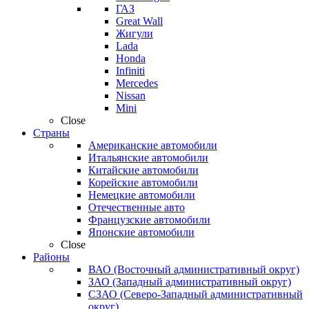
ГАЗ
Great Wall
Жигули
Lada
Honda
Infiniti
Mercedes
Nissan
Mini
Close
Страны
Американские автомобили
Итальянские автомобили
Китайские автомобили
Корейские автомобили
Немецкие автомобили
Отечественные авто
Французские автомобили
Японские автомобили
Close
Районы
ВАО (Восточный административный округ)
ЗАО (Западный административный округ)
СЗАО (Северо-Западный административный
округ)