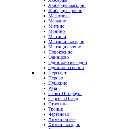
Люберцы
Люберцы выгодно
Люберцы срочно
Малаховка
Марьино
Митино
Монино
Мытищи
Мытищи выгодно
Мытищи срочно
Новокосино
Одинцово
Одинцово выгодно
Одинцово срочно
Пересвет
Перово
Пушкино
Руза
Санкт-Петербург
Сергиев Посад
Строгино
Троицк
Чертаново
Химки битые
Химки выгодно