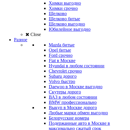
Химки выгодно
Химки срочно
Щелково
Щелково битые
Щелково выгодно
Юбилейное выгодно
Close
Разное
Mazda битые
Opel битые
Ford срочно
Fiat в Москве
Hyundai в любом состоянии
Chevrolet срочно
Subaru дорого
Volvo быстро
Daewoo в Москве выгодно
Скутеры дорого
ВАЗ в любом состоянии
BMW профессионально
Выкуп в Москве дорого
Любые марки обмен выгодно
Белорусские номера
Подержанные авто в Москве в
максимально сжатый срок