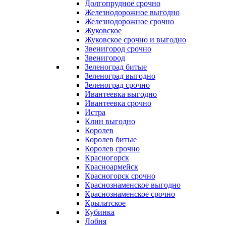
Долгопрудное срочно
Железнодорожное выгодно
Железнодорожное срочно
Жуковское
Жуковское срочно и выгодно
Звенигород срочно
Звенигород
Зеленоград битые
Зеленоград выгодно
Зеленоград срочно
Ивантеевка выгодно
Ивантеевка срочно
Истра
Клин выгодно
Королев
Королев битые
Королев срочно
Красногорск
Красноармейск
Красногорск срочно
Краснознаменское выгодно
Краснознаменское срочно
Крылатское
Кубинка
Лобня