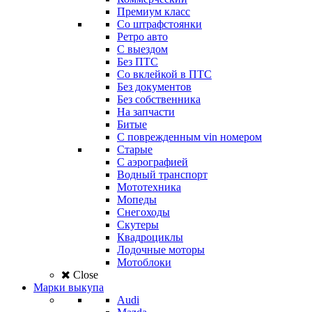
Премиум класс
Со штрафстоянки
Ретро авто
С выездом
Без ПТС
Со вклейкой в ПТС
Без документов
Без собственника
На запчасти
Битые
С поврежденным vin номером
Старые
С аэрографией
Водный транспорт
Мототехника
Мопеды
Снегоходы
Скутеры
Квадроциклы
Лодочные моторы
Мотоблоки
Close
Марки выкупа
Audi