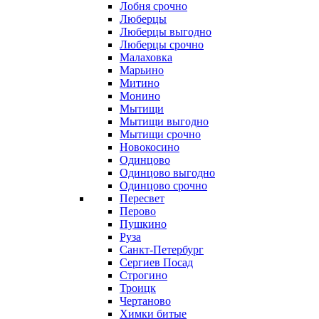
Лобня срочно
Люберцы
Люберцы выгодно
Люберцы срочно
Малаховка
Марьино
Митино
Монино
Мытищи
Мытищи выгодно
Мытищи срочно
Новокосино
Одинцово
Одинцово выгодно
Одинцово срочно
Пересвет
Перово
Пушкино
Руза
Санкт-Петербург
Сергиев Посад
Строгино
Троицк
Чертаново
Химки битые