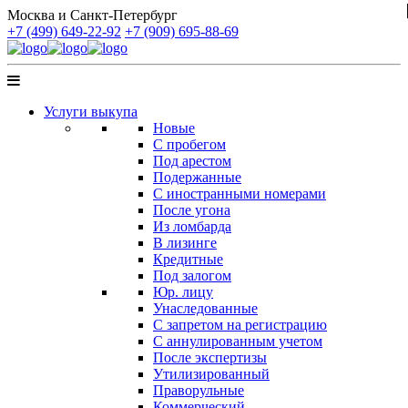
Москва и Санкт-Петербург
+7 (499) 649-22-92
+7 (909) 695-88-69
Услуги выкупа
Новые
С пробегом
Под арестом
Подержанные
С иностранными номерами
После угона
Из ломбарда
В лизинге
Кредитные
Под залогом
Юр. лицу
Унаследованные
С запретом на регистрацию
С аннулированным учетом
После экспертизы
Утилизированный
Праворульные
Коммерческий