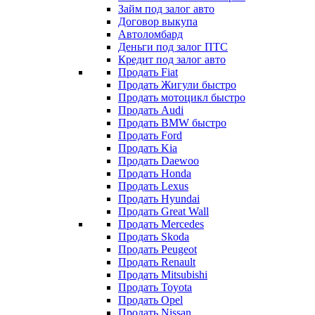
Займ под залог авто
Договор выкупа
Автоломбард
Деньги под залог ПТС
Кредит под залог авто
Продать Fiat
Продать Жигули быстро
Продать мотоцикл быстро
Продать Audi
Продать BMW быстро
Продать Ford
Продать Kia
Продать Daewoo
Продать Honda
Продать Lexus
Продать Hyundai
Продать Great Wall
Продать Mercedes
Продать Skoda
Продать Peugeot
Продать Renault
Продать Mitsubishi
Продать Toyota
Продать Opel
Продать Nissan