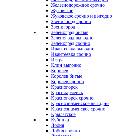
Железнодорожное срочно
Жуковское
Жуковское срочно и выгодно
Звенигород срочно
Звенигород
Зеленоград битые
Зеленоград выгодно
Зеленоград срочно
Ивантеевка выгодно
Ивантеевка срочно
Истра
Клин выгодно
Королев
Королев битые
Королев срочно
Красногорск
Красноармейск
Красногорск срочно
Краснознаменское выгодно
Краснознаменское срочно
Крылатское
Кубинка
Лобня
Лобня срочно