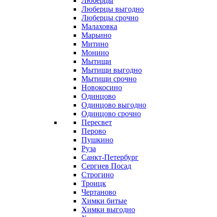
Люберцы
Люберцы выгодно
Люберцы срочно
Малаховка
Марьино
Митино
Монино
Мытищи
Мытищи выгодно
Мытищи срочно
Новокосино
Одинцово
Одинцово выгодно
Одинцово срочно
Пересвет
Перово
Пушкино
Руза
Санкт-Петербург
Сергиев Посад
Строгино
Троицк
Чертаново
Химки битые
Химки выгодно