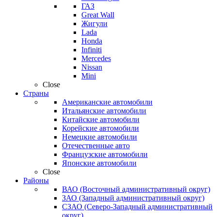
ГАЗ
Great Wall
Жигули
Lada
Honda
Infiniti
Mercedes
Nissan
Mini
Close
Страны
Американские автомобили
Итальянские автомобили
Китайские автомобили
Корейские автомобили
Немецкие автомобили
Отечественные авто
Французские автомобили
Японские автомобили
Close
Районы
ВАО (Восточный административный округ)
ЗАО (Западный административный округ)
СЗАО (Северо-Западный административный
округ)