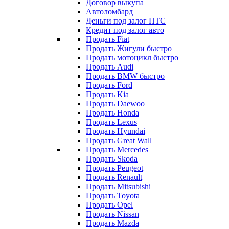
Договор выкупа
Автоломбард
Деньги под залог ПТС
Кредит под залог авто
Продать Fiat
Продать Жигули быстро
Продать мотоцикл быстро
Продать Audi
Продать BMW быстро
Продать Ford
Продать Kia
Продать Daewoo
Продать Honda
Продать Lexus
Продать Hyundai
Продать Great Wall
Продать Mercedes
Продать Skoda
Продать Peugeot
Продать Renault
Продать Mitsubishi
Продать Toyota
Продать Opel
Продать Nissan
Продать Mazda