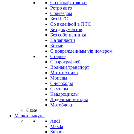
Со штрафстоянки
Ретро авто
С выездом
Без ПТС
Со вклейкой в ПТС
Без документов
Без собственника
На запчасти
Битые
С поврежденным vin номером
Старые
С аэрографией
Водный транспорт
Мототехника
Мопеды
Снегоходы
Скутеры
Квадроциклы
Лодочные моторы
Мотоблоки
Close
Марки выкупа
Audi
Mazda
Subaru