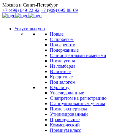
Москва и Санкт-Петербург
+7 (499) 649-22-92
+7 (909) 695-88-69
Услуги выкупа
Новые
С пробегом
Под арестом
Подержанные
С иностранными номерами
После угона
Из ломбарда
В лизинге
Кредитные
Под залогом
Юр. лицу
Унаследованные
С запретом на регистрацию
С аннулированным учетом
После экспертизы
Утилизированный
Праворульные
Коммерческий
Премиум класс