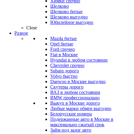
Химки срочно
Щелково
Щелково битые
Щелково выгодно
Юбилейное выгодно
Close
Разное
Mazda битые
Opel битые
Ford срочно
Fiat в Москве
Hyundai в любом состоянии
Chevrolet срочно
Subaru дорого
Volvo быстро
Daewoo в Москве выгодно
Скутеры дорого
ВАЗ в любом состоянии
BMW профессионально
Выкуп в Москве дорого
Любые марки обмен выгодно
Белорусские номера
Подержанные авто в Москве в
максимально сжатый срок
Займ под залог авто