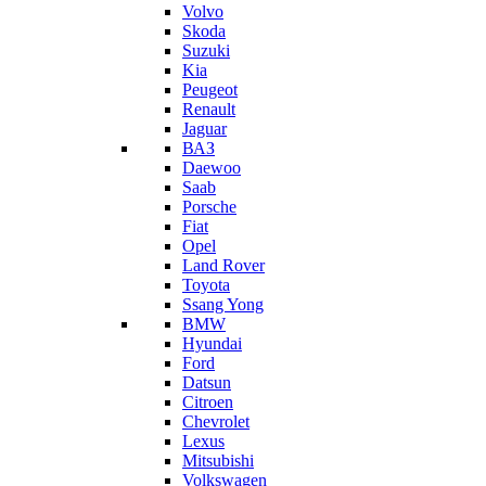
Volvo
Skoda
Suzuki
Kia
Peugeot
Renault
Jaguar
ВАЗ
Daewoo
Saab
Porsche
Fiat
Opel
Land Rover
Toyota
Ssang Yong
BMW
Hyundai
Ford
Datsun
Citroen
Chevrolet
Lexus
Mitsubishi
Volkswagen