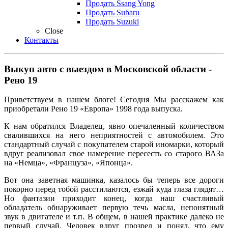
Продать Ssang Yong
Продать Subaru
Продать Suzuki
Close
Контакты
Выкуп авто с выездом в Московской области -
Рено 19
Приветствуем в нашем блоге! Сегодня Мы расскажем как
приобретали Рено 19 «Европа» 1998 года выпуска.
К нам обратился Владелец, явно опечаленный количеством
свалившихся на него неприятностей с автомобилем. Это
стандартный случай с покупателем старой иномарки, который
вдруг реализовал свое намерение пересесть со старого ВАЗа
на «Немца», «Француза», «Японца».
Вот она заветная машинка, казалось бы теперь все дороги
покорно перед тобой расстилаются, езжай куда глаза глядят…
Но фантазии приходит конец, когда наш счастливый
обладатель обнаруживает первую течь масла, непонятный
звук в двигателе и т.п. В общем, в нашей практике далеко не
первый случай. Человек вдруг прозрел и понял, что ему