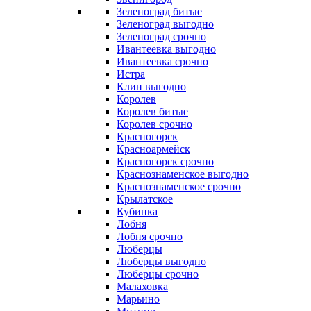
Зеленоград битые
Зеленоград выгодно
Зеленоград срочно
Ивантеевка выгодно
Ивантеевка срочно
Истра
Клин выгодно
Королев
Королев битые
Королев срочно
Красногорск
Красноармейск
Красногорск срочно
Краснознаменское выгодно
Краснознаменское срочно
Крылатское
Кубинка
Лобня
Лобня срочно
Люберцы
Люберцы выгодно
Люберцы срочно
Малаховка
Марьино