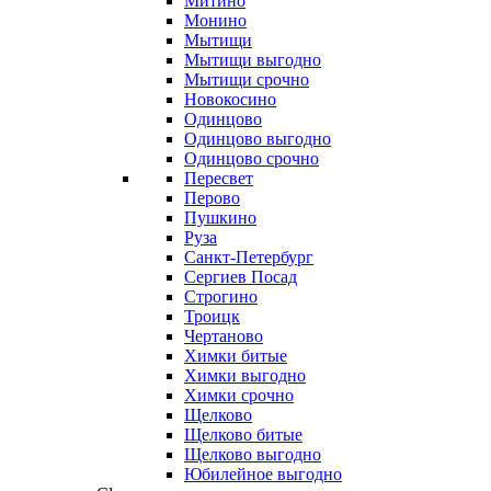
Митино
Монино
Мытищи
Мытищи выгодно
Мытищи срочно
Новокосино
Одинцово
Одинцово выгодно
Одинцово срочно
Пересвет
Перово
Пушкино
Руза
Санкт-Петербург
Сергиев Посад
Строгино
Троицк
Чертаново
Химки битые
Химки выгодно
Химки срочно
Щелково
Щелково битые
Щелково выгодно
Юбилейное выгодно