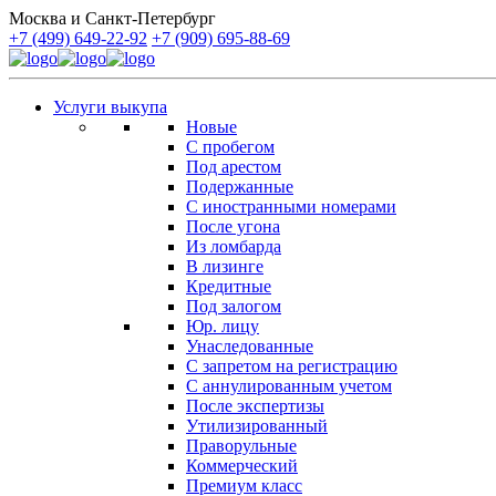
Москва и Санкт-Петербург
+7 (499) 649-22-92
+7 (909) 695-88-69
Услуги выкупа
Новые
С пробегом
Под арестом
Подержанные
С иностранными номерами
После угона
Из ломбарда
В лизинге
Кредитные
Под залогом
Юр. лицу
Унаследованные
С запретом на регистрацию
С аннулированным учетом
После экспертизы
Утилизированный
Праворульные
Коммерческий
Премиум класс