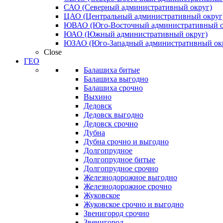
САО (Северный административный округ)
ЦАО (Центральный административный округ
ЮВАО (Юго-Восточный административный о
ЮАО (Южный административный округ)
ЮЗАО (Юго-Западный административный ок
Close
ГЕО
Балашиха битые
Балашиха выгодно
Балашиха срочно
Выхино
Дедовск
Дедовск выгодно
Дедовск срочно
Дубна
Дубна срочно и выгодно
Долгопрудное
Долгопрудное битые
Долгопрудное срочно
Железнодорожное выгодно
Железнодорожное срочно
Жуковское
Жуковское срочно и выгодно
Звенигород срочно
Звенигород