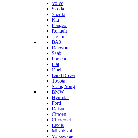
Volvo
Skoda
Suzuki
Kia
Peugeot
Renault
Jaguar
ВАЗ
Daewoo
Saab
Porsche
Fiat
Opel
Land Rover
Toyota
Ssang Yong
BMW
Hyundai
Ford
Datsun
Citroen
Chevrolet
Lexus
Mitsubishi
Volkswagen