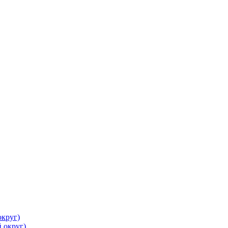
круг)
 округ)