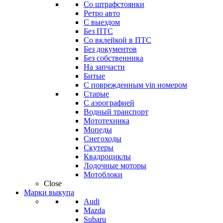
Со штрафстоянки
Ретро авто
С выездом
Без ПТС
Со вклейкой в ПТС
Без документов
Без собственника
На запчасти
Битые
С поврежденным vin номером
Старые
С аэрографией
Водный транспорт
Мототехника
Мопеды
Снегоходы
Скутеры
Квадроциклы
Лодочные моторы
Мотоблоки
Close
Марки выкупа
Audi
Mazda
Subaru