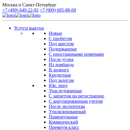
Москва и Санкт-Петербург
+7 (499) 649-22-92
+7 (909) 695-88-69
Услуги выкупа
Новые
С пробегом
Под арестом
Подержанные
С иностранными номерами
После угона
Из ломбарда
В лизинге
Кредитные
Под залогом
Юр. лицу
Унаследованные
С запретом на регистрацию
С аннулированным учетом
После экспертизы
Утилизированный
Праворульные
Коммерческий
Премиум класс