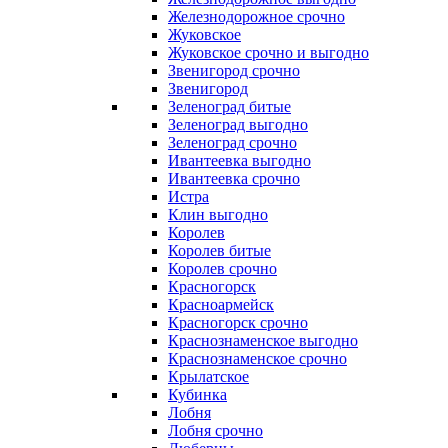
Железнодорожное срочно
Жуковское
Жуковское срочно и выгодно
Звенигород срочно
Звенигород
Зеленоград битые
Зеленоград выгодно
Зеленоград срочно
Ивантеевка выгодно
Ивантеевка срочно
Истра
Клин выгодно
Королев
Королев битые
Королев срочно
Красногорск
Красноармейск
Красногорск срочно
Краснознаменское выгодно
Краснознаменское срочно
Крылатское
Кубинка
Лобня
Лобня срочно