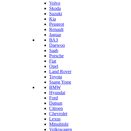
Volvo
Skoda
Suzuki
Kia
Peugeot
Renault
Jaguar
ВАЗ
Daewoo
Saab
Porsche
Fiat
Opel
Land Rover
Toyota
Ssang Yong
BMW
Hyundai
Ford
Datsun
Citroen
Chevrolet
Lexus
Mitsubishi
Volkswagen