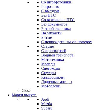
Со штрафстоянки
Ретро авто
С выездом
Без ПТС
Со вклейкой в ПТС
Без документов
Без собственника
На запчасти
Битые
С поврежденным vin номером
Старые
С аэрографией
Водный транспорт
Мототехника
Мопеды
Снегоходы
Скутеры
Квадроциклы
Лодочные моторы
Мотоблоки
Close
Марки выкупа
Audi
Mazda
Subaru