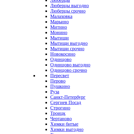
Люберцы
Люберцы выгодно
Люберцы срочно
Малаховка
Марьино
Митино
Монино
Мытищи
Мытищи выгодно
Мытищи срочно
Новокосино
Одинцово
Одинцово выгодно
Одинцово срочно
Пересвет
Перово
Пушкино
Руза
Санкт-Петербург
Сергиев Посад
Строгино
Троицк
Чертаново
Химки битые
Химки выгодно