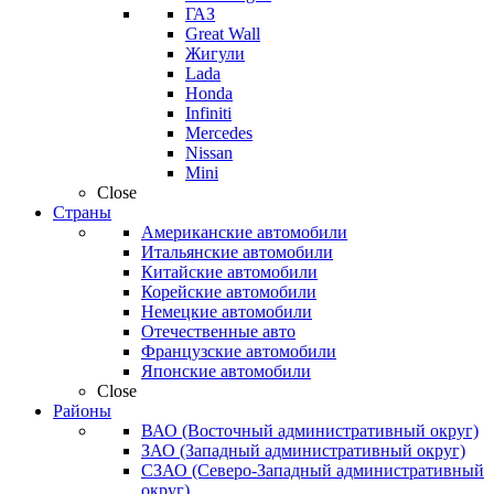
ГАЗ
Great Wall
Жигули
Lada
Honda
Infiniti
Mercedes
Nissan
Mini
Close
Страны
Американские автомобили
Итальянские автомобили
Китайские автомобили
Корейские автомобили
Немецкие автомобили
Отечественные авто
Французские автомобили
Японские автомобили
Close
Районы
ВАО (Восточный административный округ)
ЗАО (Западный административный округ)
СЗАО (Северо-Западный административный
округ)