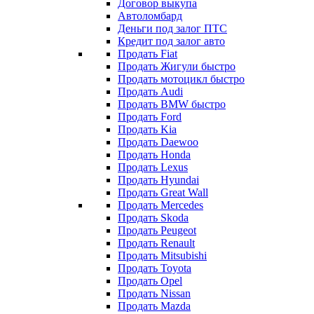
Договор выкупа
Автоломбард
Деньги под залог ПТС
Кредит под залог авто
Продать Fiat
Продать Жигули быстро
Продать мотоцикл быстро
Продать Audi
Продать BMW быстро
Продать Ford
Продать Kia
Продать Daewoo
Продать Honda
Продать Lexus
Продать Hyundai
Продать Great Wall
Продать Mercedes
Продать Skoda
Продать Peugeot
Продать Renault
Продать Mitsubishi
Продать Toyota
Продать Opel
Продать Nissan
Продать Mazda