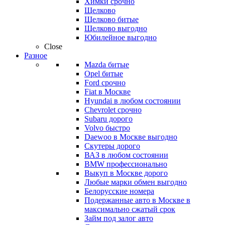
Химки срочно
Щелково
Щелково битые
Щелково выгодно
Юбилейное выгодно
Close
Разное
Mazda битые
Opel битые
Ford срочно
Fiat в Москве
Hyundai в любом состоянии
Chevrolet срочно
Subaru дорого
Volvo быстро
Daewoo в Москве выгодно
Скутеры дорого
ВАЗ в любом состоянии
BMW профессионально
Выкуп в Москве дорого
Любые марки обмен выгодно
Белорусские номера
Подержанные авто в Москве в
максимально сжатый срок
Займ под залог авто