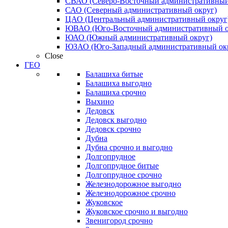
СВАО (Северо-Восточный административный
САО (Северный административный округ)
ЦАО (Центральный административный округ
ЮВАО (Юго-Восточный административный о
ЮАО (Южный административный округ)
ЮЗАО (Юго-Западный административный ок
Close
ГЕО
Балашиха битые
Балашиха выгодно
Балашиха срочно
Выхино
Дедовск
Дедовск выгодно
Дедовск срочно
Дубна
Дубна срочно и выгодно
Долгопрудное
Долгопрудное битые
Долгопрудное срочно
Железнодорожное выгодно
Железнодорожное срочно
Жуковское
Жуковское срочно и выгодно
Звенигород срочно