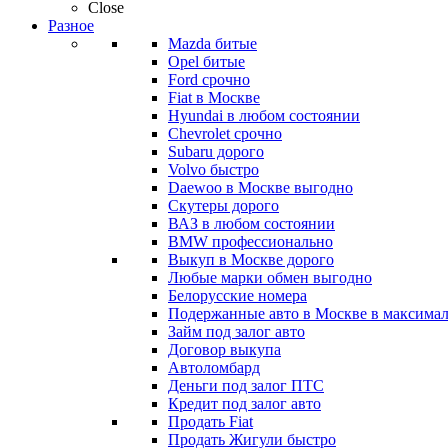
Close
Разное
Mazda битые
Opel битые
Ford срочно
Fiat в Москве
Hyundai в любом состоянии
Chevrolet срочно
Subaru дорого
Volvo быстро
Daewoo в Москве выгодно
Скутеры дорого
ВАЗ в любом состоянии
BMW профессионально
Выкуп в Москве дорого
Любые марки обмен выгодно
Белорусские номера
Подержанные авто в Москве в максимал
Займ под залог авто
Договор выкупа
Автоломбард
Деньги под залог ПТС
Кредит под залог авто
Продать Fiat
Продать Жигули быстро