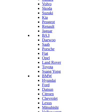
Volvo
Skoda
Suzuki
Kia
Peugeot
Renault
Jaguar
ВАЗ
Daewoo
Saab
Porsche
Fiat
Opel
Land Rover
Toyota
Ssang Yong
BMW
Hyundai
Ford
Datsun
Citroen
Chevrolet
Lexus
Mitsubishi
Volkswagen