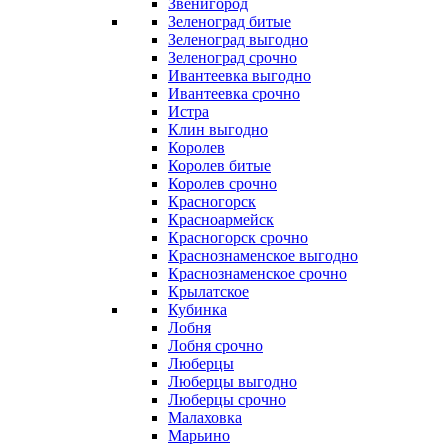
Звенигород
Зеленоград битые
Зеленоград выгодно
Зеленоград срочно
Ивантеевка выгодно
Ивантеевка срочно
Истра
Клин выгодно
Королев
Королев битые
Королев срочно
Красногорск
Красноармейск
Красногорск срочно
Краснознаменское выгодно
Краснознаменское срочно
Крылатское
Кубинка
Лобня
Лобня срочно
Люберцы
Люберцы выгодно
Люберцы срочно
Малаховка
Марьино