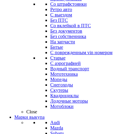
Со штрафстоянки
Ретро авто
С выездом
Без ПТС
Со вклейкой в ПТС
Без документов
Без собственника
На запчасти
Битые
С поврежденным vin номером
Старые
С аэрографией
Водный транспорт
Мототехника
Мопеды
Снегоходы
Скутеры
Квадроциклы
Лодочные моторы
Мотоблоки
Close
Марки выкупа
Audi
Mazda
Subaru