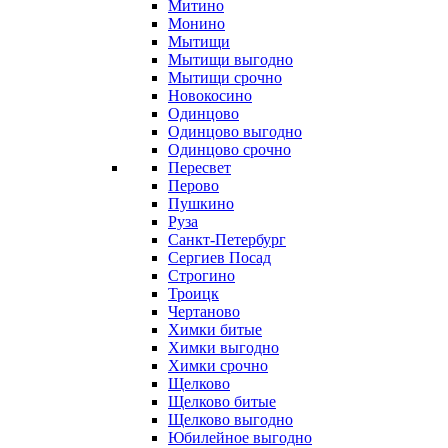
Митино
Монино
Мытищи
Мытищи выгодно
Мытищи срочно
Новокосино
Одинцово
Одинцово выгодно
Одинцово срочно
Пересвет
Перово
Пушкино
Руза
Санкт-Петербург
Сергиев Посад
Строгино
Троицк
Чертаново
Химки битые
Химки выгодно
Химки срочно
Щелково
Щелково битые
Щелково выгодно
Юбилейное выгодно