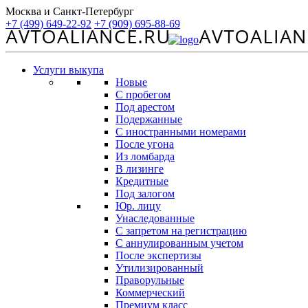
Москва и Санкт-Петербург
+7 (499) 649-22-92
+7 (909) 695-88-69
Услуги выкупа
Новые
С пробегом
Под арестом
Подержанные
С иностранными номерами
После угона
Из ломбарда
В лизинге
Кредитные
Под залогом
Юр. лицу
Унаследованные
С запретом на регистрацию
С аннулированным учетом
После экспертизы
Утилизированный
Праворульные
Коммерческий
Премиум класс