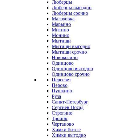
Люберцы
Люберцы выгодно
Люберцы срочно
Малаховка
Марьино
Митино
Монино
Мытищи
Мытищи выгодно
Мытищи срочно
Новокосино
Одинцово
Одинцово выгодно
Одинцово срочно
Пересвет
Перово
Пушкино
Руза
Санкт-Петербург
Сергиев Посад
Строгино
Троицк
Чертаново
Химки битые
Химки выгодно