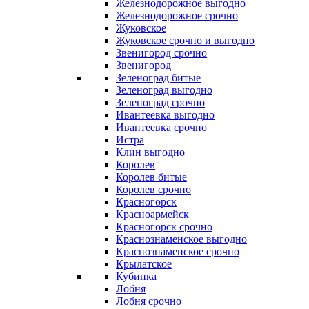
Железнодорожное выгодно
Железнодорожное срочно
Жуковское
Жуковское срочно и выгодно
Звенигород срочно
Звенигород
Зеленоград битые
Зеленоград выгодно
Зеленоград срочно
Ивантеевка выгодно
Ивантеевка срочно
Истра
Клин выгодно
Королев
Королев битые
Королев срочно
Красногорск
Красноармейск
Красногорск срочно
Краснознаменское выгодно
Краснознаменское срочно
Крылатское
Кубинка
Лобня
Лобня срочно