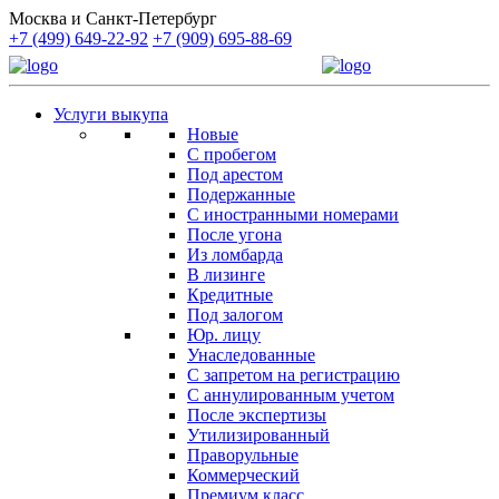
Москва и Санкт-Петербург
+7 (499) 649-22-92
+7 (909) 695-88-69
Услуги выкупа
Новые
С пробегом
Под арестом
Подержанные
С иностранными номерами
После угона
Из ломбарда
В лизинге
Кредитные
Под залогом
Юр. лицу
Унаследованные
С запретом на регистрацию
С аннулированным учетом
После экспертизы
Утилизированный
Праворульные
Коммерческий
Премиум класс