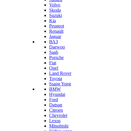
Volvo
Skoda
Suzuki
Kia
Peugeot
Renault
Jaguar
ВАЗ
Daewoo
Saab
Porsche
Fiat
Opel
Land Rover
Toyota
Ssang Yong
BMW
Hyundai
Ford
Datsun
Citroen
Chevrolet
Lexus
Mitsubishi