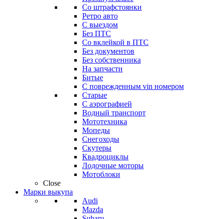
Со штрафстоянки
Ретро авто
С выездом
Без ПТС
Со вклейкой в ПТС
Без документов
Без собственника
На запчасти
Битые
С поврежденным vin номером
Старые
С аэрографией
Водный транспорт
Мототехника
Мопеды
Снегоходы
Скутеры
Квадроциклы
Лодочные моторы
Мотоблоки
Close
Марки выкупа
Audi
Mazda
Subaru