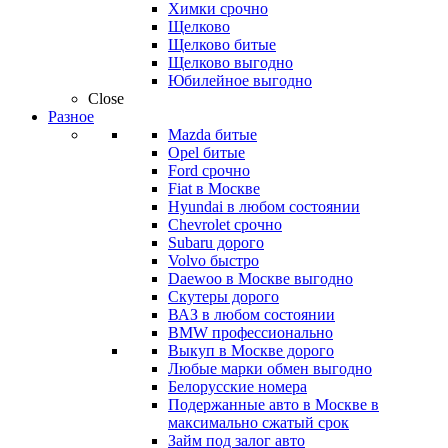
Химки срочно
Щелково
Щелково битые
Щелково выгодно
Юбилейное выгодно
Close
Разное
Mazda битые
Opel битые
Ford срочно
Fiat в Москве
Hyundai в любом состоянии
Chevrolet срочно
Subaru дорого
Volvo быстро
Daewoo в Москве выгодно
Скутеры дорого
ВАЗ в любом состоянии
BMW профессионально
Выкуп в Москве дорого
Любые марки обмен выгодно
Белорусские номера
Подержанные авто в Москве в
максимально сжатый срок
Займ под залог авто