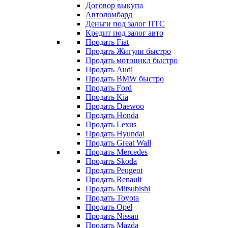
Договор выкупа
Автоломбард
Деньги под залог ПТС
Кредит под залог авто
Продать Fiat
Продать Жигули быстро
Продать мотоцикл быстро
Продать Audi
Продать BMW быстро
Продать Ford
Продать Kia
Продать Daewoo
Продать Honda
Продать Lexus
Продать Hyundai
Продать Great Wall
Продать Mercedes
Продать Skoda
Продать Peugeot
Продать Renault
Продать Mitsubishi
Продать Toyota
Продать Opel
Продать Nissan
Продать Mazda