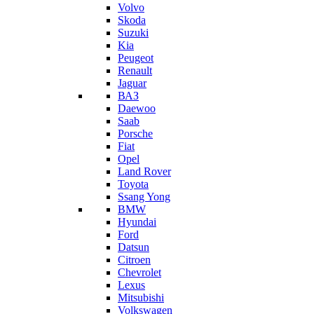
Volvo
Skoda
Suzuki
Kia
Peugeot
Renault
Jaguar
ВАЗ
Daewoo
Saab
Porsche
Fiat
Opel
Land Rover
Toyota
Ssang Yong
BMW
Hyundai
Ford
Datsun
Citroen
Chevrolet
Lexus
Mitsubishi
Volkswagen