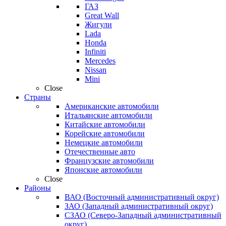
ГАЗ
Great Wall
Жигули
Lada
Honda
Infiniti
Mercedes
Nissan
Mini
Close
Страны
Американские автомобили
Итальянские автомобили
Китайские автомобили
Корейские автомобили
Немецкие автомобили
Отечественные авто
Французские автомобили
Японские автомобили
Close
Районы
ВАО (Восточный административный округ)
ЗАО (Западный административный округ)
СЗАО (Северо-Западный административный
округ)