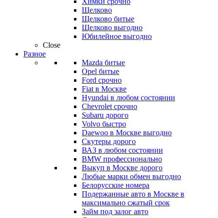
Химки срочно
Щелково
Щелково битые
Щелково выгодно
Юбилейное выгодно
Close
Разное
Mazda битые
Opel битые
Ford срочно
Fiat в Москве
Hyundai в любом состоянии
Chevrolet срочно
Subaru дорого
Volvo быстро
Daewoo в Москве выгодно
Скутеры дорого
ВАЗ в любом состоянии
BMW профессионально
Выкуп в Москве дорого
Любые марки обмен выгодно
Белорусские номера
Подержанные авто в Москве в
максимально сжатый срок
Займ под залог авто