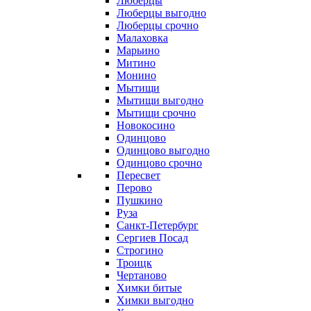
Люберцы
Люберцы выгодно
Люберцы срочно
Малаховка
Марьино
Митино
Монино
Мытищи
Мытищи выгодно
Мытищи срочно
Новокосино
Одинцово
Одинцово выгодно
Одинцово срочно
Пересвет
Перово
Пушкино
Руза
Санкт-Петербург
Сергиев Посад
Строгино
Троицк
Чертаново
Химки битые
Химки выгодно