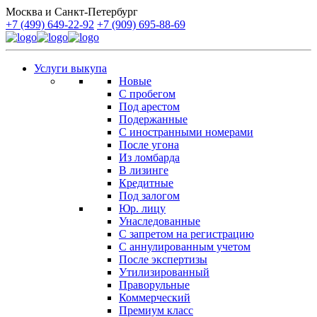
Москва и Санкт-Петербург
+7 (499) 649-22-92
+7 (909) 695-88-69
Услуги выкупа
Новые
С пробегом
Под арестом
Подержанные
С иностранными номерами
После угона
Из ломбарда
В лизинге
Кредитные
Под залогом
Юр. лицу
Унаследованные
С запретом на регистрацию
С аннулированным учетом
После экспертизы
Утилизированный
Праворульные
Коммерческий
Премиум класс