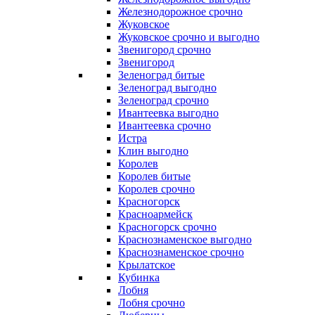
Железнодорожное срочно
Жуковское
Жуковское срочно и выгодно
Звенигород срочно
Звенигород
Зеленоград битые
Зеленоград выгодно
Зеленоград срочно
Ивантеевка выгодно
Ивантеевка срочно
Истра
Клин выгодно
Королев
Королев битые
Королев срочно
Красногорск
Красноармейск
Красногорск срочно
Краснознаменское выгодно
Краснознаменское срочно
Крылатское
Кубинка
Лобня
Лобня срочно