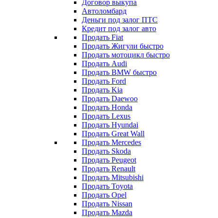
Договор выкупа
Автоломбард
Деньги под залог ПТС
Кредит под залог авто
Продать Fiat
Продать Жигули быстро
Продать мотоцикл быстро
Продать Audi
Продать BMW быстро
Продать Ford
Продать Kia
Продать Daewoo
Продать Honda
Продать Lexus
Продать Hyundai
Продать Great Wall
Продать Mercedes
Продать Skoda
Продать Peugeot
Продать Renault
Продать Mitsubishi
Продать Toyota
Продать Opel
Продать Nissan
Продать Mazda