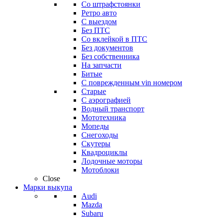
Со штрафстоянки
Ретро авто
С выездом
Без ПТС
Со вклейкой в ПТС
Без документов
Без собственника
На запчасти
Битые
С поврежденным vin номером
Старые
С аэрографией
Водный транспорт
Мототехника
Мопеды
Снегоходы
Скутеры
Квадроциклы
Лодочные моторы
Мотоблоки
Close
Марки выкупа
Audi
Mazda
Subaru