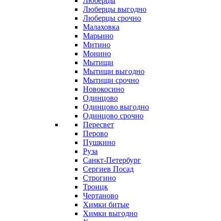
Люберцы
Люберцы выгодно
Люберцы срочно
Малаховка
Марьино
Митино
Монино
Мытищи
Мытищи выгодно
Мытищи срочно
Новокосино
Одинцово
Одинцово выгодно
Одинцово срочно
Пересвет
Перово
Пушкино
Руза
Санкт-Петербург
Сергиев Посад
Строгино
Троицк
Чертаново
Химки битые
Химки выгодно