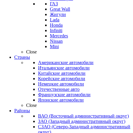
ГАЗ
Great Wall
Жигули
Lada
Honda
Infiniti
Mercedes
Nissan
Mini
Close
Страны
Американские автомобили
Итальянские автомобили
Китайские автомобили
Корейские автомобили
Немецкие автомобили
Отечественные авто
Французские автомобили
Японские автомобили
Close
Районы
ВАО (Восточный административный округ)
ЗАО (Западный административный округ)
СЗАО (Северо-Западный административный
округ)