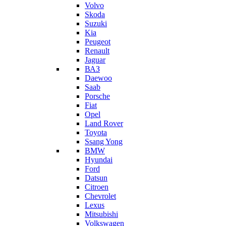
Volvo
Skoda
Suzuki
Kia
Peugeot
Renault
Jaguar
ВАЗ
Daewoo
Saab
Porsche
Fiat
Opel
Land Rover
Toyota
Ssang Yong
BMW
Hyundai
Ford
Datsun
Citroen
Chevrolet
Lexus
Mitsubishi
Volkswagen