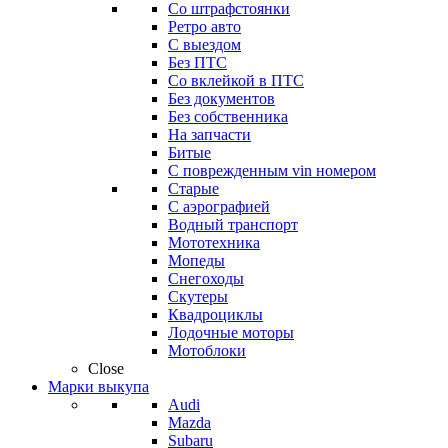
Со штрафстоянки
Ретро авто
С выездом
Без ПТС
Со вклейкой в ПТС
Без документов
Без собственника
На запчасти
Битые
С поврежденным vin номером
Старые
С аэрографией
Водный транспорт
Мототехника
Мопеды
Снегоходы
Скутеры
Квадроциклы
Лодочные моторы
Мотоблоки
Close
Марки выкупа
Audi
Mazda
Subaru