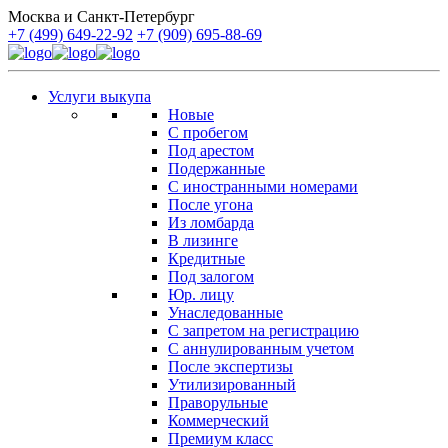
Москва и Санкт-Петербург
+7 (499) 649-22-92
+7 (909) 695-88-69
Услуги выкупа
Новые
С пробегом
Под арестом
Подержанные
С иностранными номерами
После угона
Из ломбарда
В лизинге
Кредитные
Под залогом
Юр. лицу
Унаследованные
С запретом на регистрацию
С аннулированным учетом
После экспертизы
Утилизированный
Праворульные
Коммерческий
Премиум класс