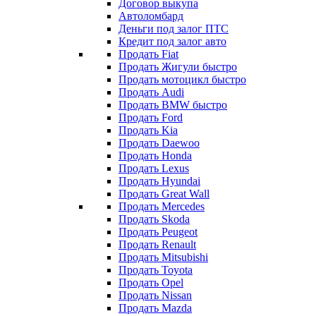
Договор выкупа
Автоломбард
Деньги под залог ПТС
Кредит под залог авто
Продать Fiat
Продать Жигули быстро
Продать мотоцикл быстро
Продать Audi
Продать BMW быстро
Продать Ford
Продать Kia
Продать Daewoo
Продать Honda
Продать Lexus
Продать Hyundai
Продать Great Wall
Продать Mercedes
Продать Skoda
Продать Peugeot
Продать Renault
Продать Mitsubishi
Продать Toyota
Продать Opel
Продать Nissan
Продать Mazda