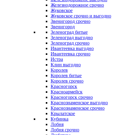
Железнодорожное срочно
Жуковское
Жуковское срочно и выгодно
Звенигород срочно
Звенигород
Зеленоград битые
Зеленоград выгодно
Зеленоград срочно
Ивантеевка выгодно
Ивантеевка срочно
Истра
Клин выгодно
Королев
Королев битые
Королев срочно
Красногорск
Красноармейск
Красногорск срочно
Краснознаменское выгодно
Краснознаменское срочно
Крылатское
Кубинка
Лобня
Лобня срочно