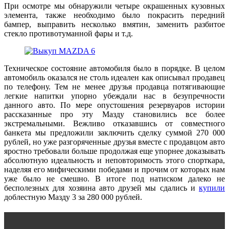
При осмотре мы обнаружили четыре окрашенных кузовных
элемента, также необходимо было покрасить передний
бампер, выправить несколько вмятин, заменить разбитое
стекло противотуманной фары и т.д.
Техническое состояние автомобиля было в порядке. В целом
автомобиль оказался не столь идеален как описывал продавец
по телефону. Тем не менее друзья продавца потягивающие
легкие напитки упорно убеждали нас в безупречности
данного авто. По мере опустошения резервуаров истории
рассказанные про эту Мазду становились все более
экстремальными. Вежливо отказавшись от совместного
банкета мы предложили заключить сделку суммой 270 000
рублей, но уже разгоряченные друзья вместе с продавцом авто
яростно требовали больше продолжая еще упорнее доказывать
абсолютную идеальность и неповторимость этого спорткара,
наделяя его мифическими победами и прочим от которых нам
уже было не смешно. В итоге под натиском далеко не
бесполезных для хозяина авто друзей мы сдались и
купили
доблестную Мазду 3 за 280 000 рублей.