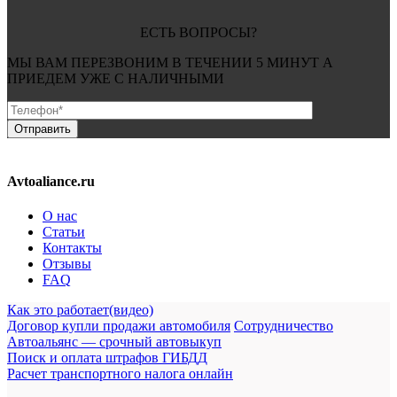
ЕСТЬ ВОПРОСЫ?
МЫ ВАМ ПЕРЕЗВОНИМ В ТЕЧЕНИИ
5 МИНУТ
А
ПРИЕДЕМ УЖЕ С
НАЛИЧНЫМИ
Avtoaliance.ru
О нас
Статьи
Контакты
Отзывы
FAQ
Как это работает(видео)
Договор купли продажи автомобиля
Сотрудничество
Автоальянс — срочный автовыкуп
Поиск и оплата штрафов ГИБДД
Расчет транспортного налога онлайн