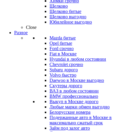
Химки срочно
Щелково
Щелково битые
Щелково выгодно
Юбилейное выгодно
Close
Разное
Mazda битые
Opel битые
Ford срочно
Fiat в Москве
Hyundai в любом состоянии
Chevrolet срочно
Subaru дорого
Volvo быстро
Daewoo в Москве выгодно
Скутеры дорого
ВАЗ в любом состоянии
BMW профессионально
Выкуп в Москве дорого
Любые марки обмен выгодно
Белорусские номера
Подержанные авто в Москве в
максимально сжатый срок
Займ под залог авто