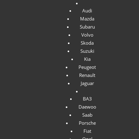
смотря на возраст и состояние вашего
автомобиля!
Audi
Mazda
Subaru
Volvo
ЕСТЬ ВОПРОСЫ?
Skoda
Suzuki
МЫ ВАМ ПЕРЕЗВОНИМ В ТЕЧЕНИИ
Kia
5 МИНУТ
А ПРИЕДЕМ УЖЕ С
Peugeot
НАЛИЧНЫМИ
Renault
Jaguar
ВАЗ
Daewoo
Saab
Porsche
Fiat