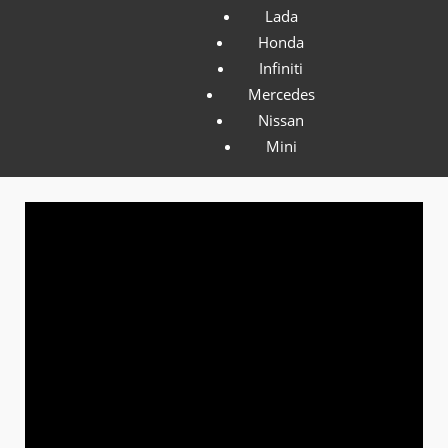
г. Санкт-Петербург ул. Кирилловская, д. 5
Lada
Honda
Контакты
Infiniti
Телефоны:
Mercedes
+7 (499) 649-22-92;
Nissan
+7 (909) 695-88-69
Mini
E-mail: avtoaliance.ru@yandex.ru
Close
Страны
Американские автомобили
Итальянские автомобили
Китайские автомобили
Корейские автомобили
Немецкие автомобили
Отечественные авто
Французские автомобили