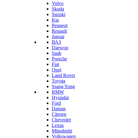
Volvo
Skoda
Suzuki
Kia
Peugeot
Renault
Jaguar
ВАЗ
Daewoo
Saab
Porsche
Fiat
Opel
Land Rover
Toyota
Ssang Yong
BMW
Hyundai
Ford
Datsun
Citroen
Chevrolet
Lexus
Mitsubishi
Volkswagen