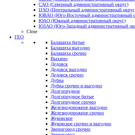
САО (Северный административный округ)
ЦАО (Центральный административный округ
ЮВАО (Юго-Восточный административный о
ЮАО (Южный административный округ)
ЮЗАО (Юго-Западный административный ок
Close
ГЕО
Балашиха битые
Балашиха выгодно
Балашиха срочно
Выхино
Дедовск
Дедовск выгодно
Дедовск срочно
Дубна
Дубна срочно и выгодно
Долгопрудное
Долгопрудное битые
Долгопрудное срочно
Железнодорожное выгодно
Железнодорожное срочно
Жуковское
Жуковское срочно и выгодно
Звенигород срочно
Звенигород