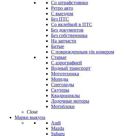
Со штрафстоянки
Ретро авто
С выездом
Без ПТС
Со вклейкой в ПТС
Без документов
Без собственника
На запчасти
Битые
С поврежденным vin номером
Старые
С аэрографией
Водный транспорт
Мототехника
Мопеды
Снегоходы
Скутеры
Квадроциклы
Лодочные моторы
Мотоблоки
Close
Марки выкупа
Audi
Mazda
Subaru