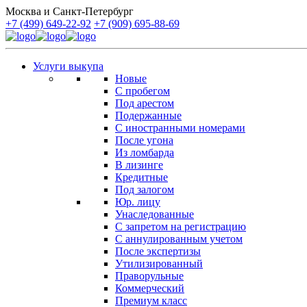
Москва и Санкт-Петербург
+7 (499) 649-22-92
+7 (909) 695-88-69
Услуги выкупа
Новые
С пробегом
Под арестом
Подержанные
С иностранными номерами
После угона
Из ломбарда
В лизинге
Кредитные
Под залогом
Юр. лицу
Унаследованные
С запретом на регистрацию
С аннулированным учетом
После экспертизы
Утилизированный
Праворульные
Коммерческий
Премиум класс