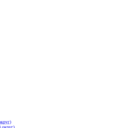
круг)
 округ)