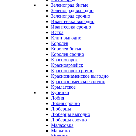
Зеленоград битые
Зеленоград выгодно
Зеленоград срочно
Ивантеевка выгодно
Ивантеевка срочно
Истра
Клин выгодно
Королев
Королев битые
Королев срочно
Красногорск
Красноармейск
Красногорск срочно
Краснознаменское выгодно
Краснознаменское срочно
Крылатское
Кубинка
Лобня
Лобня срочно
Люберцы
Люберцы выгодно
Люберцы срочно
Малаховка
Марьино