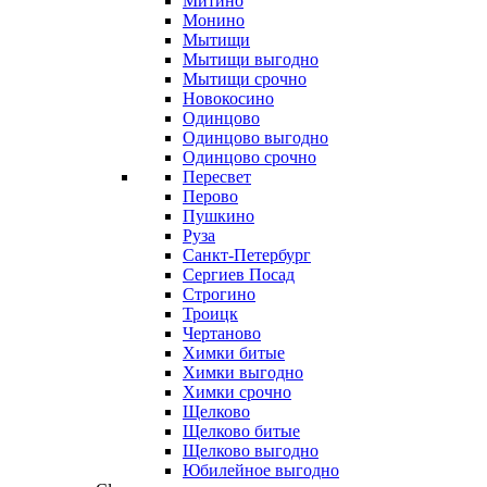
Митино
Монино
Мытищи
Мытищи выгодно
Мытищи срочно
Новокосино
Одинцово
Одинцово выгодно
Одинцово срочно
Пересвет
Перово
Пушкино
Руза
Санкт-Петербург
Сергиев Посад
Строгино
Троицк
Чертаново
Химки битые
Химки выгодно
Химки срочно
Щелково
Щелково битые
Щелково выгодно
Юбилейное выгодно